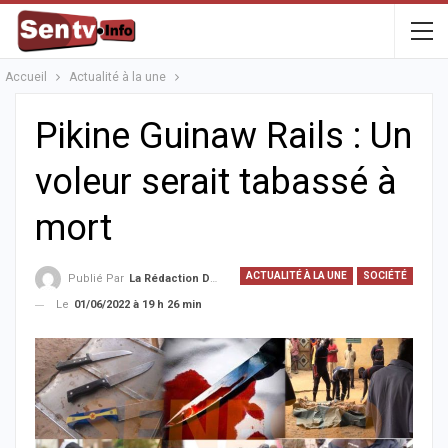
Accueil
Actualité à la une
Pikine Guinaw Rails : Un
voleur serait tabassé à
mort
ACTUALITÉ À LA UNE
SOCIÉTÉ
Publié Par
La Rédaction De La SenTV.info
Le
01/06/2022 à 19 h 26 min