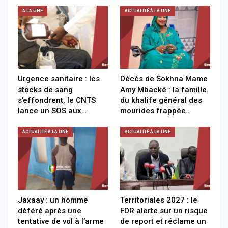
A LA UNE
ACTUALITÉ À LA UNE
Urgence sanitaire : les
Décès de Sokhna Mame
stocks de sang
Amy Mbacké : la famille
s’effondrent, le CNTS
du khalife général des
lance un SOS aux…
mourides frappée…
ACTUALITÉ À LA UNE
ACTUALITÉ À LA UNE
Jaxaay : un homme
Territoriales 2027 : le
déféré après une
FDR alerte sur un risque
tentative de vol à l’arme
de report et réclame un