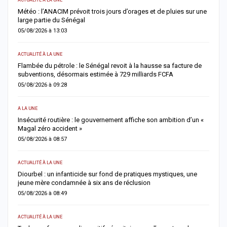
Météo : l’ANACIM prévoit trois jours d’orages et de pluies sur une
C
large partie du Sénégal
c
05/08/2026 à 13:03
0
ACTUALITÉ À LA UNE
AC
Flambée du pétrole : le Sénégal revoit à la hausse sa facture de
J
subventions, désormais estimée à 729 milliards FCFA
u
05/08/2026 à 09:28
0
A LA UNE
AC
Insécurité routière : le gouvernement affiche son ambition d’un «
R
Magal zéro accident »
p
05/08/2026 à 08:57
0
ACTUALITÉ À LA UNE
S
me
Diourbel : un infanticide sur fond de pratiques mystiques, une
R
jeune mère condamnée à six ans de réclusion
s
05/08/2026 à 08:49
0
ACTUALITÉ À LA UNE
AC