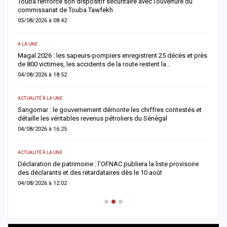
Touba renforce son dispositif sécuritaire avec l’ouverture du
A
commissariat de Touba Tawfekh
1
05/08/2026 à 08:42
0
A LA UNE
S
Magal 2026 : les sapeurs-pompiers enregistrent 25 décès et près
R
de 800 victimes, les accidents de la route restent la…
e
04/08/2026 à 18:52
0
ACTUALITÉ À LA UNE
AC
Sangomar : le gouvernement démonte les chiffres contestés et
M
détaille les véritables revenus pétroliers du Sénégal
e
04/08/2026 à 16:25
0
ACTUALITÉ À LA UNE
S
Déclaration de patrimoine : l’OFNAC publiera la liste provisoire
C
des déclarants et des retardataires dès le 10 août
u
04/08/2026 à 12:02
0