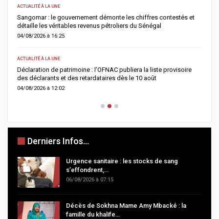
ACTUALITÉ À LA UNE
AC
Sangomar : le gouvernement démonte les chiffres contestés et
M
détaille les véritables revenus pétroliers du Sénégal
e
04/08/2026 à 16:25
0
ACTUALITÉ À LA UNE
S
Déclaration de patrimoine : l’OFNAC publiera la liste provisoire
C
des déclarants et des retardataires dès le 10 août
u
04/08/2026 à 12:02
0
Derniers Infos...
Urgence sanitaire : les stocks de sang
s’effondrent,…
06/08/2026 à 07:15
Décès de Sokhna Mame Amy Mbacké : la
famille du khalife…