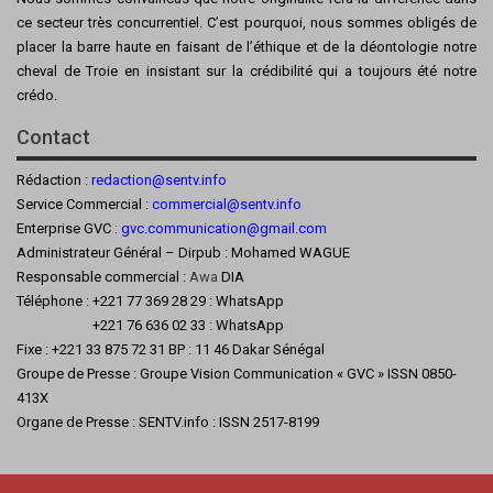
ce secteur très concurrentiel. C’est pourquoi, nous sommes obligés de
placer la barre haute en faisant de l’éthique et de la déontologie notre
cheval de Troie en insistant sur la crédibilité qui a toujours été notre
crédo.
Contact
Rédaction :
redaction@sentv.info
Service Commercial :
commercial@sentv.
info
Enterprise GVC :
gvc.communication@gmail.com
Administrateur Général – Dirpub : Mohamed WAGUE
Responsable commercial :
Awa
DIA
Téléphone : +221 77 369 28 29 : WhatsApp
+221 76 636 02 33 : WhatsApp
Fixe : +221 33 875 72 31 BP : 11 46 Dakar Sénégal
Groupe de Presse : Groupe Vision Communication « GVC » ISSN 0850-
413X
Organe de Presse : SENTV.info : ISSN 2517-8199