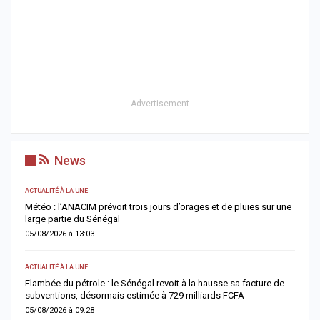
- Advertisement -
News
ACTUALITÉ À LA UNE
AC
Météo : l’ANACIM prévoit trois jours d’orages et de pluies sur une
C
large partie du Sénégal
c
05/08/2026 à 13:03
0
ACTUALITÉ À LA UNE
AC
Flambée du pétrole : le Sénégal revoit à la hausse sa facture de
J
subventions, désormais estimée à 729 milliards FCFA
u
05/08/2026 à 09:28
0