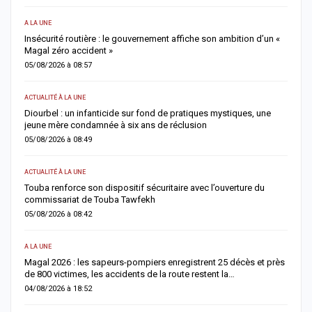
A LA UNE
AC
Insécurité routière : le gouvernement affiche son ambition d’un «
R
Magal zéro accident »
p
05/08/2026 à 08:57
0
ACTUALITÉ À LA UNE
S
me
Diourbel : un infanticide sur fond de pratiques mystiques, une
R
jeune mère condamnée à six ans de réclusion
s
05/08/2026 à 08:49
0
ACTUALITÉ À LA UNE
AC
Touba renforce son dispositif sécuritaire avec l’ouverture du
A
commissariat de Touba Tawfekh
1
05/08/2026 à 08:42
0
A LA UNE
S
Magal 2026 : les sapeurs-pompiers enregistrent 25 décès et près
R
de 800 victimes, les accidents de la route restent la…
e
04/08/2026 à 18:52
0