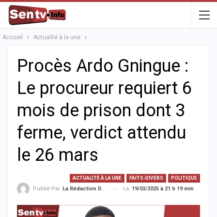
Accueil
Actualité à la une
Procès Ardo Gningue :
Le procureur requiert 6
mois de prison dont 3
ferme, verdict attendu
le 26 mars
ACTUALITÉ À LA UNE
FAITS-DIVERS
POLITIQUE
Le
19/03/2025 à 21 h 19 min
Publié Par
La Rédaction De La SenTV.info