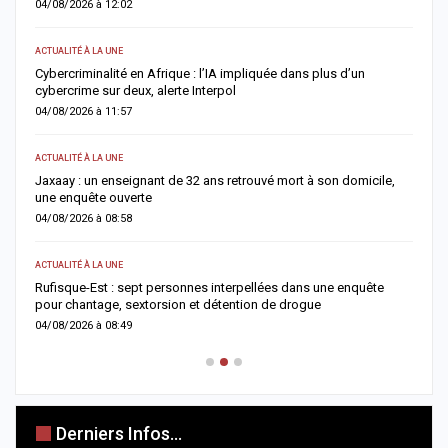
04/08/2026 à 12:02
0
ACTUALITÉ À LA UNE
S
e
Cybercriminalité en Afrique : l’IA impliquée dans plus d’un
Z
cybercrime sur deux, alerte Interpol
s
04/08/2026 à 11:57
0
ACTUALITÉ À LA UNE
AC
Jaxaay : un enseignant de 32 ans retrouvé mort à son domicile,
A
une enquête ouverte
»
04/08/2026 à 08:58
0
ACTUALITÉ À LA UNE
A 
Rufisque-Est : sept personnes interpellées dans une enquête
A
pour chantage, sextorsion et détention de drogue
d
04/08/2026 à 08:49
0
Derniers Infos...