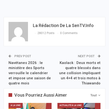
La Rédaction De La SenTV.info
28012 Posts
0 Comments
PREV POST
NEXT POST
Navétanes 2026 : le
Kaolack : Deux morts et
ministère des Sports
quatre blessés dans
verrouille le calendrier
une collision impliquant
et impose une saison de
un 4×4 et trois motos à
quatre mois
Thiawando
Vous Pourriez Aussi Aimer
Tout
A LA UNE
ACTUALITÉ À LA UNE