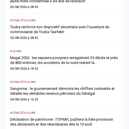
jeune mère condamnée à six ans de réclusion
s
05/08/2026 à 08:49
0
ACTUALITÉ À LA UNE
AC
Touba renforce son dispositif sécuritaire avec l’ouverture du
A
commissariat de Touba Tawfekh
1
05/08/2026 à 08:42
0
A LA UNE
S
Magal 2026 : les sapeurs-pompiers enregistrent 25 décès et près
R
de 800 victimes, les accidents de la route restent la…
e
04/08/2026 à 18:52
0
ACTUALITÉ À LA UNE
AC
Sangomar : le gouvernement démonte les chiffres contestés et
M
détaille les véritables revenus pétroliers du Sénégal
e
04/08/2026 à 16:25
0
ACTUALITÉ À LA UNE
S
Déclaration de patrimoine : l’OFNAC publiera la liste provisoire
C
des déclarants et des retardataires dès le 10 août
u