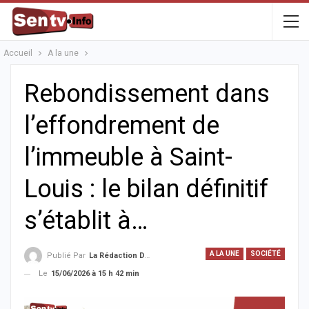
Accueil
A la une
Rebondissement dans
l’effondrement de
l’immeuble à Saint-
Louis : le bilan définitif
s’établit à…
A LA UNE
SOCIÉTÉ
Publié Par
La Rédaction De La SenTV.info
Le
15/06/2026 à 15 h 42 min