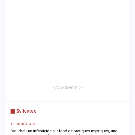
- Advertisement -
News
ACTUALITÉ À LA UNE
S
me
Diourbel : un infanticide sur fond de pratiques mystiques, une
R