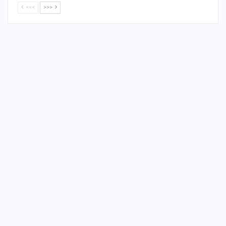
<<<
>>>