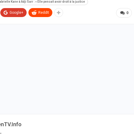
rielle Kane à Adji Sarr : « Elle pensait avoir droit à la justice
Google+
ReddIt
0
enTV.info
s