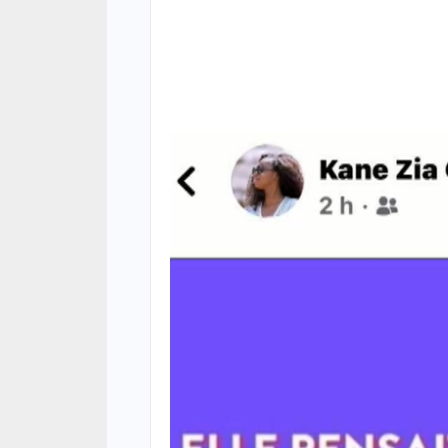
ACTUA
Décè
la fa
mour
06/08
ACTUA
Jaxa
tenta
point
06/08
ACTUA
Terri
risq
poli
05/08
ECON
La B
conf
souti