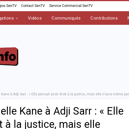
opos SenTV
Contact SenTV
Service Commercial SenTV
gations
Vidéos
Communiqués
Contributions
 Kane à Adji Sarr : « Elle pensait avoir droit à la justice, mais elle n’aura même pa
lle Kane à Adji Sarr : « Elle
 à la justice, mais elle