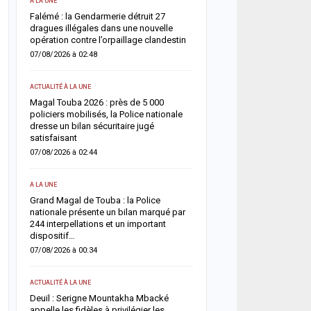
A LA UNE
ACTUALITÉ À LA UNE
une
Falémé : la Gendarmerie détruit 27
Décès de Sokhna Mame 
nt
dragues illégales dans une nouvelle
la famille du khalife géné
opération contre l’orpaillage clandestin
mourides frappée par un
07/08/2026 à 02:48
06/08/2026 à 07:07
ACTUALITÉ À LA UNE
ACTUALITÉ À LA UNE
Magal Touba 2026 : près de 5 000
Jaxaay : un homme défér
arr
policiers mobilisés, la Police nationale
tentative de vol à l’arme
dresse un bilan sécuritaire jugé
point multiservice
satisfaisant
06/08/2026 à 07:02
07/08/2026 à 02:44
ACTUALITÉ À LA UNE
A LA UNE
Territoriales 2027 : le FDR
Grand Magal de Touba : la Police
risque de report et récl
nationale présente un bilan marqué par
politique en urgence
244 interpellations et un important
05/08/2026 à 18:58
dispositif…
07/08/2026 à 00:34
ECONOMIE
La Banque mondiale réaf
ACTUALITÉ À LA UNE
e
confiance au Sénégal av
Deuil : Serigne Mountakha Mbacké
soutien budgétaire et fin
appelle les fidèles à privilégier les