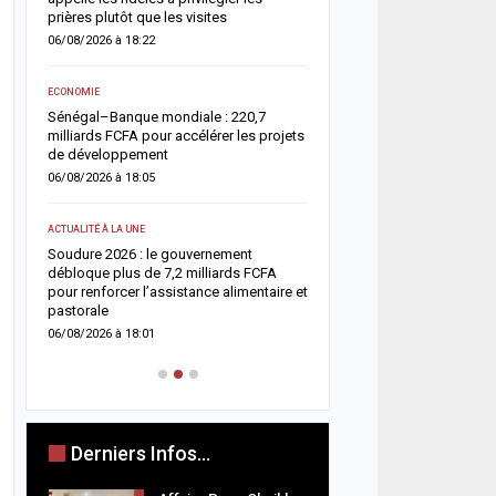
05/08/2026 à 18:45
prières plutôt que les visites
06/08/2026 à 18:22
ACTUALITÉ À LA UNE
e
Offense au chef de l’État 
ECONOMIE
chroniqueurs de Feeñal D
Sénégal–Banque mondiale : 220,7
condamnés à des peines
milliards FCFA pour accélérer les projets
ferme
de développement
05/08/2026 à 16:13
06/08/2026 à 18:05
ACTUALITÉ À LA UNE
ACTUALITÉ À LA UNE
Respect de la dignité des
ix
Soudure 2026 : le gouvernement
ministère de la Justice r
es
débloque plus de 7,2 milliards FCFA
méthodes de fouille
pour renforcer l’assistance alimentaire et
05/08/2026 à 13:23
pastorale
06/08/2026 à 18:01
Derniers Infos...