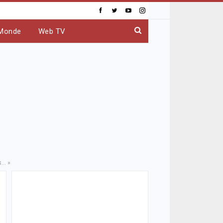
Monde
Web TV
s… »