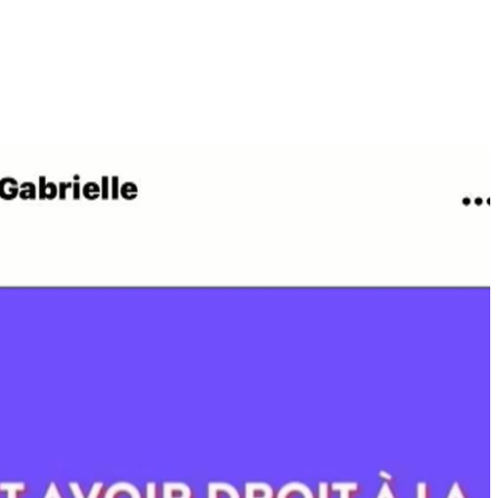
LITÉ À LA UNE
ACTUALITÉ À LA UNE
s de Sokhna Mame Amy Mbacké :
Politique : Aminata Touré revendique 
mille du khalife général des
majorité de maires autour du préside
ides frappée par un nouveau deuil
Diomaye Faye
/2026 à 07:07
07/08/2026 à 16:32
LITÉ À LA UNE
ACTUALITÉ À LA UNE
ay : un homme déféré après une
Déclaration de patrimoine : après
tive de vol à l’arme blanche dans un
l’échéance du 31 juillet, Me Moussa S
 multiservice
exige la mise en conformité des
retardataires
/2026 à 07:02
07/08/2026 à 16:25
LITÉ À LA UNE
ACTUALITÉ À LA UNE
toriales 2027 : le FDR alerte sur un
ue de report et réclame un dialogue
Gamou 2026 : Tivaouane mise sur le
tique en urgence
Tawhid pour consolider la fraternité
/2026 à 18:58
07/08/2026 à 11:36
OMIE
SOCIÉTÉ
anque mondiale réaffirme sa
Sécurité à Tilène : 25 personnes
iance au Sénégal avec un important
déférées après une descente musclé
en budgétaire et financier
de la Police