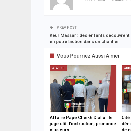
PREV POST
Keur Massar : des enfants découvrent
en putréfaction dans un chantier
Vous Pourriez Aussi Aimer
A LA UNE
ACTU
Affaire Pape Cheikh Diallo : le
Cité
juge clôt l’instruction, prononce
dém
plusieurs…
de p