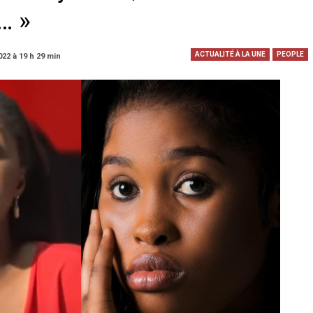
… »
ACTUALITÉ À LA UNE
PEOPLE
022 à 19 h 29 min