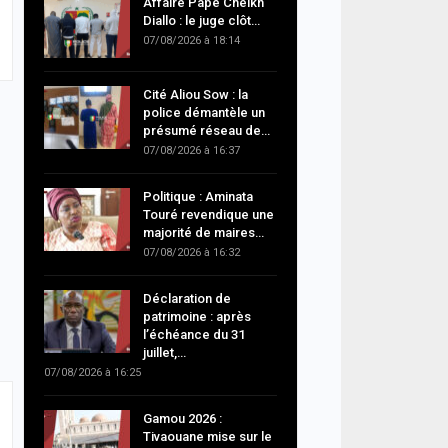
Affaire Pape Cheikh
Diallo : le juge clôt…
07/08/2026 à 18:14
Cité Aliou Sow : la
police démantèle un
présumé réseau de…
07/08/2026 à 16:37
Politique : Aminata
Touré revendique une
majorité de maires…
07/08/2026 à 16:32
Déclaration de
patrimoine : après
l’échéance du 31
juillet,…
07/08/2026 à 16:25
Gamou 2026 :
Tivaouane mise sur le