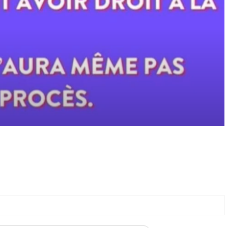
/2026 à 18:45
07/08/2026 à 11:27
LITÉ À LA UNE
ACTUALITÉ À LA UNE
se au chef de l’État : trois
Touba : une jeune mère meurt après d
niqueurs de Feeñal Digital
violents malaises, une accusation
amnés à des peines de prison
d’empoisonnement au cœur de
e
l’enquête
/2026 à 16:13
07/08/2026 à 08:21
LITÉ À LA UNE
ACTUALITÉ À LA UNE
ct de la dignité des détenus : le
Assemblée nationale : une session
tère de la Justice réforme les
extraordinaire décisive s’ouvre avec s
odes de fouille
commissions d’enquête parlementair
/2026 à 13:23
07/08/2026 à 03:06