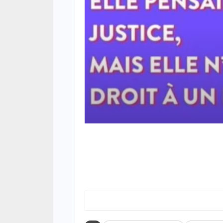
05/08
ACTUA
Offen
chro
cond
ferm
05/08
ACTUA
Respe
minis
méth
05/08