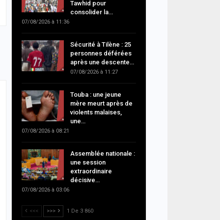
Tawhid pour
consolider la…
07/08/2026 à 11:36
Sécurité à Tilène : 25
personnes déférées
après une descente…
07/08/2026 à 11:27
Touba : une jeune
mère meurt après de
violents malaises,
une…
07/08/2026 à 08:21
Assemblée nationale :
une session
extraordinaire
décisive…
07/08/2026 à 03:06
<<<
>>>
1 De 3 860