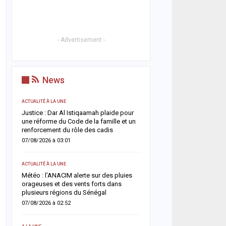
- Advertisement -
News
ACTUALITÉ À LA UNE
ACTUALITÉ À LA UNE
t
Justice : Dar Al Istiqaamah plaide pour
HLM Biscuiterie : un hom
une réforme du Code de la famille et un
l’abattage clandestin d’u
renforcement du rôle des cadis
police déjoue une tentat
07/08/2026 à 03:01
06/08/2026 à 17:57
ACTUALITÉ À LA UNE
SANTÉ
un
Météo : l’ANACIM alerte sur des pluies
Urgence sanitaire : les 
 un
orageuses et des vents forts dans
s’effondrent, le CNTS la
plusieurs régions du Sénégal
donneurs
07/08/2026 à 02:52
06/08/2026 à 07:15