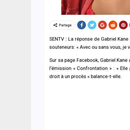
Partage
SENTV : La réponse de Gabriel Kane n
souteneurs: « Avec ou sans vous, je
ACTUA
Sur sa page Facebook, Gabriel Kane 
HLM 
l’émission « Confrontation » : « Elle
l’ab
poli
droit à un procès « balance-t-elle.
06/08
SANT
Urge
s’ef
donn
06/08