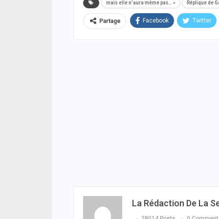
mais elle n’aura même pas… »
Réplique de Gab
Facebook
Twitter
Partage
La Rédaction De La S
28014 Posts
0 Comment