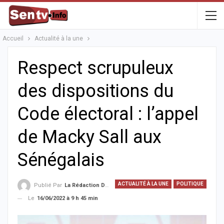
Accueil
Actualité à la une
Respect scrupuleux
des dispositions du
Code électoral : l’appel
de Macky Sall aux
Sénégalais
ACTUALITÉ À LA UNE
POLITIQUE
Publié Par
La Rédaction De La SenTV.info
Le
16/06/2022 à 9 h 45 min