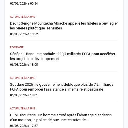
07/08/2026 à 00:34
0
ACTUALITÉ À LA UNE
E
Deuil : Serigne Mountakha Mbacké appelle les fidèles à privilégier
L
les prières plutôt que les visites
i
06/08/2026 à 18:22
0
ECONOMIE
AC
Sénégal–Banque mondiale : 220,7 milliards FCFA pour accélérer
O
les projets de développement
c
06/08/2026 à 18:05
0
ACTUALITÉ À LA UNE
AC
re
Soudure 2026 : le gouvernement débloque plus de 7,2 milliards
R
FCFA pour renforcer l’assistance alimentaire et pastorale
r
06/08/2026 à 18:01
0
ACTUALITÉ À LA UNE
S
la
HLM Biscuiterie : un homme arrêté après l’abattage clandestin
V
d’un mouton, la police déjoue une tentative de…
r
06/08/2026 à 17:57
0