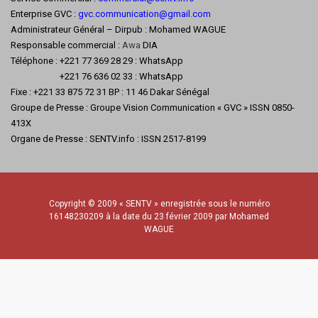
Enterprise GVC :
gvc.communication@gmail.com
Administrateur Général – Dirpub : Mohamed WAGUE
Responsable commercial :
Awa
DIA
Téléphone : +221 77 369 28 29 : WhatsApp
+221 76 636 02 33 : WhatsApp
Fixe : +221 33 875 72 31 BP : 11 46 Dakar Sénégal
Groupe de Presse : Groupe Vision Communication « GVC » ISSN 0850-
413X
Organe de Presse : SENTV.info : ISSN 2517-8199
Copyright © 2009 « SENTV » enregistrée sous le numéro
16148230209 à la date du 23 février 2009 par Mohamed
WAGUE