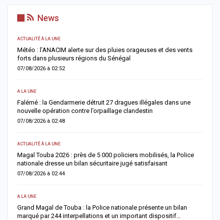
News
ACTUALITÉ À LA UNE
S
Météo : l’ANACIM alerte sur des pluies orageuses et des vents
U
forts dans plusieurs régions du Sénégal
l
07/08/2026 à 02:52
0
A LA UNE
AC
Falémé : la Gendarmerie détruit 27 dragues illégales dans une
D
nouvelle opération contre l’orpaillage clandestin
g
07/08/2026 à 02:48
0
ACTUALITÉ À LA UNE
AC
Magal Touba 2026 : près de 5 000 policiers mobilisés, la Police
J
nationale dresse un bilan sécuritaire jugé satisfaisant
b
07/08/2026 à 02:44
0
A LA UNE
AC
Grand Magal de Touba : la Police nationale présente un bilan
T
marqué par 244 interpellations et un important dispositif…
u