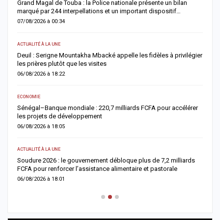
Grand Magal de Touba : la Police nationale présente un bilan
T
marqué par 244 interpellations et un important dispositif…
u
07/08/2026 à 00:34
0
ACTUALITÉ À LA UNE
E
Deuil : Serigne Mountakha Mbacké appelle les fidèles à privilégier
L
les prières plutôt que les visites
i
06/08/2026 à 18:22
0
ECONOMIE
AC
Sénégal–Banque mondiale : 220,7 milliards FCFA pour accélérer
O
les projets de développement
c
06/08/2026 à 18:05
0
ACTUALITÉ À LA UNE
AC
re
Soudure 2026 : le gouvernement débloque plus de 7,2 milliards
R
FCFA pour renforcer l’assistance alimentaire et pastorale
r
06/08/2026 à 18:01
0