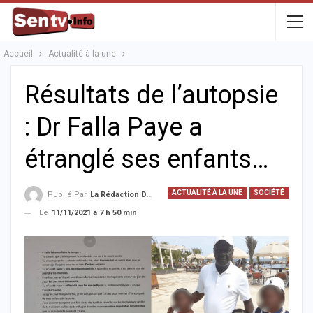
Accueil
Actualité à la une
Résultats de l’autopsie
: Dr Falla Paye a
étranglé ses enfants…
ACTUALITÉ À LA UNE
SOCIÉTÉ
Publié Par
La Rédaction De La SenTV.info
Le
11/11/2021 à 7 h 50 min