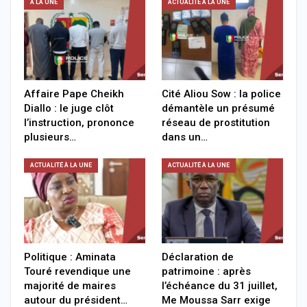
A LA UNE
ACTUALITÉ À LA UNE
Affaire Pape Cheikh
Cité Aliou Sow : la police
Diallo : le juge clôt
démantèle un présumé
l’instruction, prononce
réseau de prostitution
plusieurs…
dans un…
ACTUALITÉ À LA UNE
ACTUALITÉ À LA UNE
Politique : Aminata
Déclaration de
Touré revendique une
patrimoine : après
majorité de maires
l’échéance du 31 juillet,
autour du président…
Me Moussa Sarr exige