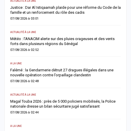
ACTUALITÉ À LA UNE
AC
Justice : Dar Al Istiqaamah plaide pour une réforme du Code de la
H
famille et un renforcement du rôle des cadis
d
07/08/2026 à 03:01
0
ACTUALITÉ À LA UNE
S
Météo : l’ANACIM alerte sur des pluies orageuses et des vents
U
forts dans plusieurs régions du Sénégal
l
07/08/2026 à 02:52
0
A LA UNE
AC
Falémé : la Gendarmerie détruit 27 dragues illégales dans une
D
nouvelle opération contre l’orpaillage clandestin
g
07/08/2026 à 02:48
0
ACTUALITÉ À LA UNE
AC
Magal Touba 2026 : près de 5 000 policiers mobilisés, la Police
J
nationale dresse un bilan sécuritaire jugé satisfaisant
b
07/08/2026 à 02:44
0
A LA UNE
AC