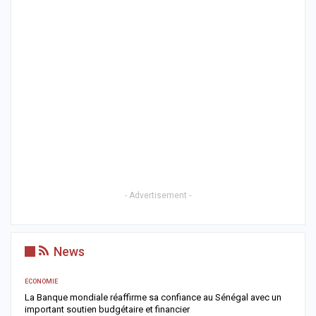
- Advertisement -
News
ECONOMIE
AC
er
La Banque mondiale réaffirme sa confiance au Sénégal avec un
T
important soutien budgétaire et financier
c