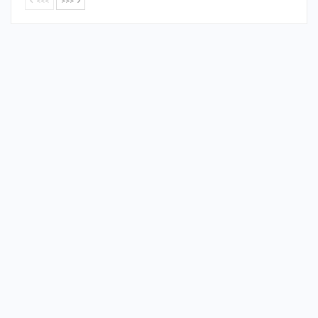
<<<
>>>