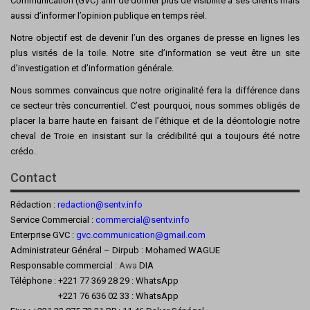
Communication (GVC) afin de donner plus de visibilité à ses clients mais
aussi d’informer l’opinion publique en temps réel.
Notre objectif est de devenir l’un des organes de presse en lignes les
plus visités de la toile. Notre site d’information se veut être un site
d’investigation et d’information générale.
Nous sommes convaincus que notre originalité fera la différence dans
ce secteur très concurrentiel. C’est pourquoi, nous sommes obligés de
placer la barre haute en faisant de l’éthique et de la déontologie notre
cheval de Troie en insistant sur la crédibilité qui a toujours été notre
crédo.
Contact
Rédaction :
redaction@sentv.info
Service Commercial :
commercial@sentv.
info
Enterprise GVC :
gvc.communication@gmail.com
Administrateur Général – Dirpub : Mohamed WAGUE
Responsable commercial :
Awa
DIA
Téléphone : +221 77 369 28 29 : WhatsApp
+221 76 636 02 33 : WhatsApp