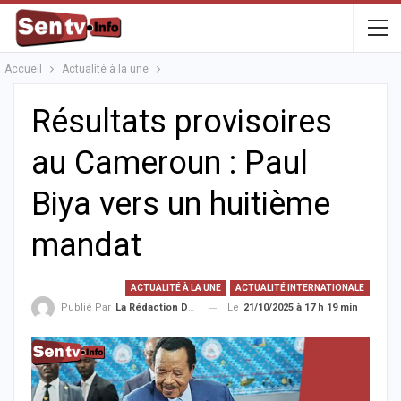
Accueil
Actualité à la une
Résultats provisoires
au Cameroun : Paul
Biya vers un huitième
mandat
ACTUALITÉ À LA UNE
ACTUALITÉ INTERNATIONALE
Le
21/10/2025 à 17 h 19 min
Publié Par
La Rédaction De La SenTV.info