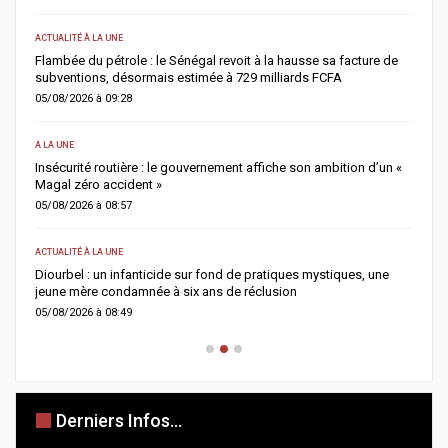
ACTUALITÉ À LA UNE
AC
Flambée du pétrole : le Sénégal revoit à la hausse sa facture de
J
subventions, désormais estimée à 729 milliards FCFA
u
05/08/2026 à 09:28
0
A LA UNE
AC
Insécurité routière : le gouvernement affiche son ambition d’un «
R
Magal zéro accident »
p
05/08/2026 à 08:57
0
ACTUALITÉ À LA UNE
S
me
Diourbel : un infanticide sur fond de pratiques mystiques, une
R
jeune mère condamnée à six ans de réclusion
s
05/08/2026 à 08:49
0
Derniers Infos...