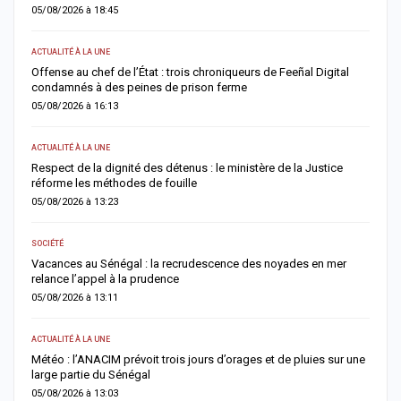
05/08/2026 à 18:45
0
ACTUALITÉ À LA UNE
A 
Offense au chef de l’État : trois chroniqueurs de Feeñal Digital
M
condamnés à des peines de prison ferme
d
05/08/2026 à 16:13
0
ACTUALITÉ À LA UNE
AC
Respect de la dignité des détenus : le ministère de la Justice
S
réforme les méthodes de fouille
d
05/08/2026 à 13:23
0
SOCIÉTÉ
AC
Vacances au Sénégal : la recrudescence des noyades en mer
D
relance l’appel à la prudence
d
05/08/2026 à 13:11
0
ACTUALITÉ À LA UNE
AC
Météo : l’ANACIM prévoit trois jours d’orages et de pluies sur une
C
large partie du Sénégal
c
05/08/2026 à 13:03
0