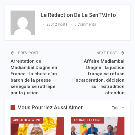
La Rédaction De La SenTV.info
28012 Posts
0 Comments
PREV POST
NEXT POST
Arrestation de
Affaire Madiambal
Madiambal Diagne en
Diagne : la justice
France : la chute d’un
française refuse
baron de la presse
l’incarcération, décision
sénégalaise rattrapé
sur l’extradition
par la justice
attendue
Vous Pourriez Aussi Aimer
Tout
ACTUALITÉ À LA UNE
ACTUALITÉ À LA UNE