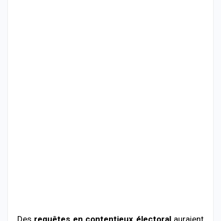
Des
requêtes en contentieux électoral
auraient