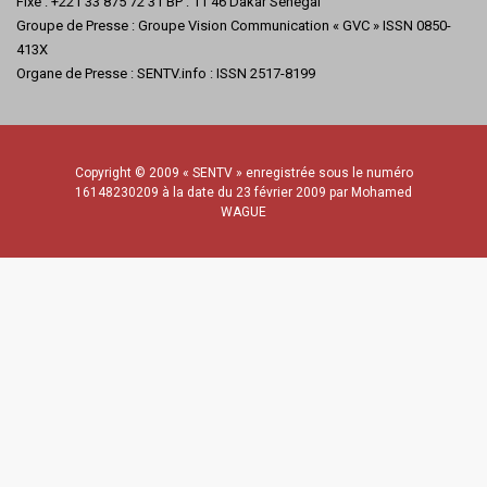
Fixe : +221 33 875 72 31 BP : 11 46 Dakar Sénégal
Groupe de Presse : Groupe Vision Communication « GVC » ISSN 0850-
413X
Organe de Presse : SENTV.info : ISSN 2517-8199
Copyright © 2009 « SENTV » enregistrée sous le numéro
16148230209 à la date du 23 février 2009 par Mohamed
WAGUE