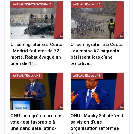
ACTUALITÉ INTERNATIONALE
ACTUALITÉ À LA UNE
Crise migratoire à Ceuta
Crise migratoire à Ceuta
: Madrid fait état de 72
: au moins 67 migrants
morts, Rabat évoque un
périssent lors d’une
bilan de 11…
tentative…
ACTUALITÉ À LA UNE
ACTUALITÉ À LA UNE
ONU : malgré un premier
ONU : Macky Sall défend
vote-test favorable à
sa vision d’une
une candidate latino-
organisation réformée