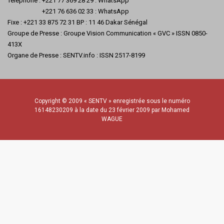
Téléphone : +221 77 369 28 29 : WhatsApp
+221 76 636 02 33 : WhatsApp
Fixe : +221 33 875 72 31 BP : 11 46 Dakar Sénégal
Groupe de Presse : Groupe Vision Communication « GVC » ISSN 0850-
413X
Organe de Presse : SENTV.info : ISSN 2517-8199
Copyright © 2009 « SENTV » enregistrée sous le numéro
16148230209 à la date du 23 février 2009 par Mohamed
WAGUE