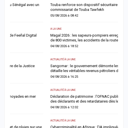
Touba renforce son dispositif sécuritaire avec l’ouverture du
D
commissariat de Touba Tawfekh
l
05/08/2026 à 08:42
0
A LA UNE
A 
Magal 2026 : les sapeurs-pompiers enregistrent 25 décès et près
S
de 800 victimes, les accidents de la route restent la…
l
04/08/2026 à 18:52
0
ACTUALITÉ À LA UNE
AC
Sangomar : le gouvernement démonte les chiffres contestés et
S
détaille les véritables revenus pétroliers du Sénégal
F
04/08/2026 à 16:25
0
ACTUALITÉ À LA UNE
AC
Déclaration de patrimoine : l’OFNAC publiera la liste provisoire
H
des déclarants et des retardataires dès le 10 août
d
04/08/2026 à 12:02
0
ACTUALITÉ À LA UNE
S
e
Cybercriminalité en Afrique : l’IA impliquée dans plus d’un
U