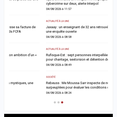
cybercrime sur deux, alerte Interpol
l
04/08/2026 à 11:57
0
ACTUALITÉ À LA UNE
AC
Jaxaay : un enseignant de 32 ans retrouvé mort à son domicile,
D
une enquête ouverte
g
04/08/2026 à 08:58
0
ACTUALITÉ À LA UNE
AC
Rufisque-Est : sept personnes interpellées dans une enquête
J
pour chantage, sextorsion et détention de drogue
b
04/08/2026 à 08:49
0
SOCIÉTÉ
AC
Rebeuss : Me Moussa Sarr inspecte de nuit les cellules les plus
T
surpeuplées pour évaluer les conditions de détention
u
04/08/2026 à 08:24
0