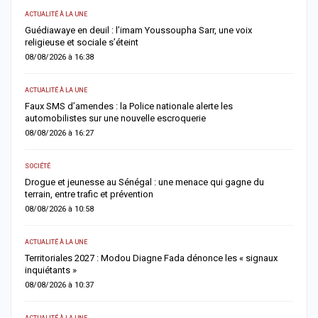
ACTUALITÉ À LA UNE
AC
u
Guédiawaye en deuil : l’imam Youssoupha Sarr, une voix
P
religieuse et sociale s’éteint
a
08/08/2026 à 16:38
0
ACTUALITÉ À LA UNE
AC
es
Faux SMS d’amendes : la Police nationale alerte les
D
automobilistes sur une nouvelle escroquerie
M
08/08/2026 à 16:27
0
SOCIÉTÉ
AC
et
Drogue et jeunesse au Sénégal : une menace qui gagne du
G
terrain, entre trafic et prévention
f
08/08/2026 à 10:58
0
ACTUALITÉ À LA UNE
S
Territoriales 2027 : Modou Diagne Fada dénonce les « signaux
S
inquiétants »
m
08/08/2026 à 10:37
0
ACTUALITÉ À LA UNE
AC