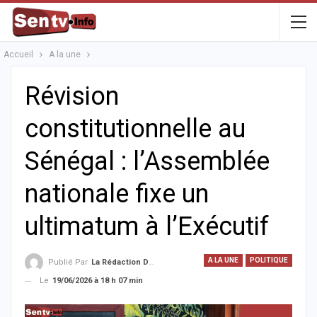
Accueil
A la une
Révision
constitutionnelle au
Sénégal : l’Assemblée
nationale fixe un
ultimatum à l’Exécutif
A LA UNE
POLITIQUE
Publié Par
La Rédaction De La SenTV.info
Le
19/06/2026 à 18 h 07 min