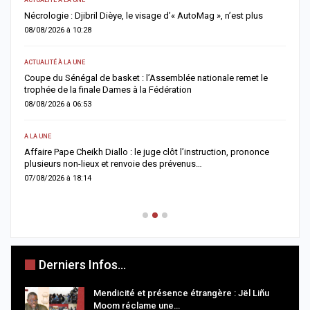
Nécrologie : Djibril Dièye, le visage d’« AutoMag », n’est plus
T
a
08/08/2026 à 10:28
0
ACTUALITÉ À LA UNE
AC
ns
Coupe du Sénégal de basket : l’Assemblée nationale remet le
trophée de la finale Dames à la Fédération
A
a
08/08/2026 à 06:53
0
A LA UNE
AC
Affaire Pape Cheikh Diallo : le juge clôt l’instruction, prononce
plusieurs non-lieux et renvoie des prévenus…
J
f
07/08/2026 à 18:14
0
Derniers Infos...
Mendicité et présence étrangère : Jël Liñu
Moom réclame une…