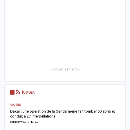
- Advertisement -
News
SOCIÉTÉ
AC
Dakar : une opération de la Gendarmerie fait tomber 60 abris et
C
conduit à 27 interpellations
p
08/08/2026 à 16:47
0