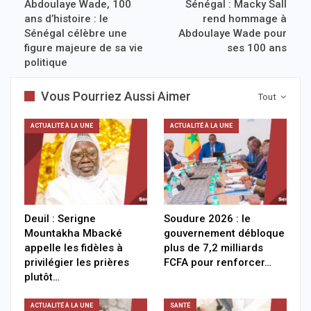
Abdoulaye Wade, 100
Sénégal : Macky Sall
ans d’histoire : le
rend hommage à
Sénégal célèbre une
Abdoulaye Wade pour
figure majeure de sa vie
ses 100 ans
politique
Vous Pourriez Aussi Aimer
Tout
ACTUALITÉ À LA UNE
ACTUALITÉ À LA UNE
Deuil : Serigne
Soudure 2026 : le
Mountakha Mbacké
gouvernement débloque
appelle les fidèles à
plus de 7,2 milliards
privilégier les prières
FCFA pour renforcer…
plutôt…
ACTUALITÉ À LA UNE
SANTÉ