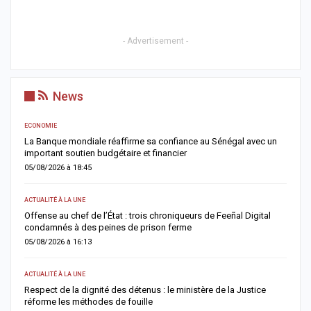
- Advertisement -
News
ACTUALITÉ À LA UNE
Sénégal avec un
Touba renforce son dispositif sécuritaire avec l’ouvertu
commissariat de Touba Tawfekh
05/08/2026 à 08:42
A LA UNE
 Feeñal Digital
Magal 2026 : les sapeurs-pompiers enregistrent 25 déc
de 800 victimes, les accidents de la route restent la…
04/08/2026 à 18:52
ACTUALITÉ À LA UNE
 de la Justice
Sangomar : le gouvernement démonte les chiffres cont
détaille les véritables revenus pétroliers du Sénégal