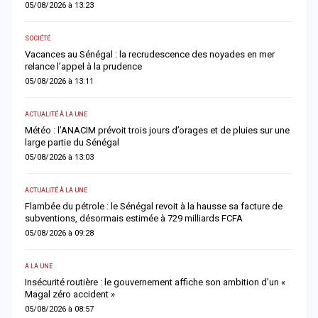
04/08/2026 à 16:25
ACTUALITÉ À LA UNE
oyades en mer
Déclaration de patrimoine : l’OFNAC publiera la liste pro
des déclarants et des retardataires dès le 10 août
04/08/2026 à 12:02
ACTUALITÉ À LA UNE
 de pluies sur une
Cybercriminalité en Afrique : l’IA impliquée dans plus d’
cybercrime sur deux, alerte Interpol
04/08/2026 à 11:57
ACTUALITÉ À LA UNE
se sa facture de
Jaxaay : un enseignant de 32 ans retrouvé mort à son d
s FCFA
une enquête ouverte
04/08/2026 à 08:58
ACTUALITÉ À LA UNE
n ambition d’un «
Rufisque-Est : sept personnes interpellées dans une e
pour chantage, sextorsion et détention de drogue
04/08/2026 à 08:49