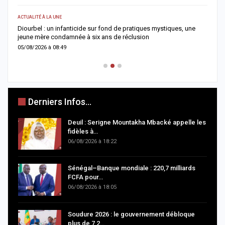
SOCIÉTÉ
mystiques, une
Rebeuss : Me Moussa Sarr inspecte de nuit les cellules 
surpeuplées pour évaluer les conditions de détention
04/08/2026 à 08:24
Derniers Infos...
Deuil : Serigne Mountakha Mbacké appelle les
fidèles à…
06/08/2026 à 18:22
Sénégal–Banque mondiale : 220,7 milliards
FCFA pour…
06/08/2026 à 18:05
Soudure 2026 : le gouvernement débloque
plus de 7,2…