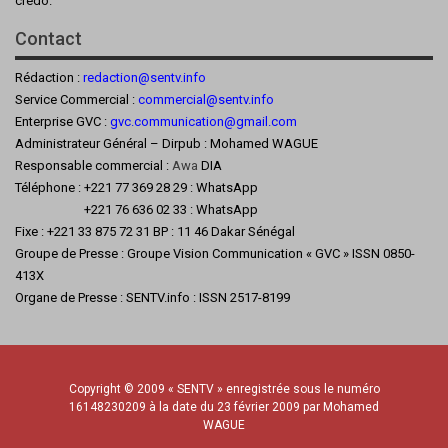
crédo.
Contact
Rédaction :
redaction@sentv.info
Service Commercial :
commercial@sentv.
info
Enterprise GVC :
gvc.communication@gmail.com
Administrateur Général – Dirpub : Mohamed WAGUE
Responsable commercial :
Awa
DIA
Téléphone : +221 77 369 28 29 : WhatsApp
+221 76 636 02 33 : WhatsApp
Fixe : +221 33 875 72 31 BP : 11 46 Dakar Sénégal
Groupe de Presse : Groupe Vision Communication « GVC » ISSN 0850-
413X
Organe de Presse : SENTV.info : ISSN 2517-8199
Copyright © 2009 « SENTV » enregistrée sous le numéro
16148230209 à la date du 23 février 2009 par Mohamed
WAGUE