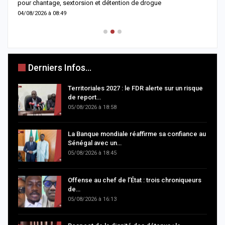
pour chantage, sextorsion et détention de drogue
d
04/08/2026 à 08:49
0
Derniers Infos...
Territoriales 2027 : le FDR alerte sur un risque
de report…
05/08/2026 à 18:58
La Banque mondiale réaffirme sa confiance au
Sénégal avec un…
05/08/2026 à 18:45
Offense au chef de l’État : trois chroniqueurs
de…
05/08/2026 à 16:13