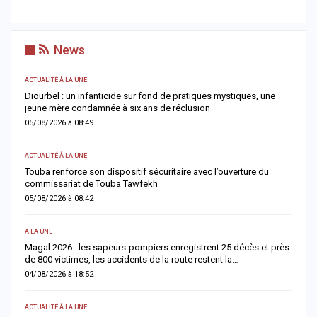
News
ACTUALITÉ À LA UNE
S
me
Diourbel : un infanticide sur fond de pratiques mystiques, une
R
jeune mère condamnée à six ans de réclusion
s
05/08/2026 à 08:49
0
ACTUALITÉ À LA UNE
AC
Touba renforce son dispositif sécuritaire avec l’ouverture du
A
commissariat de Touba Tawfekh
1
05/08/2026 à 08:42
0
A LA UNE
S
Magal 2026 : les sapeurs-pompiers enregistrent 25 décès et près
R
de 800 victimes, les accidents de la route restent la…
e
04/08/2026 à 18:52
0
ACTUALITÉ À LA UNE
AC