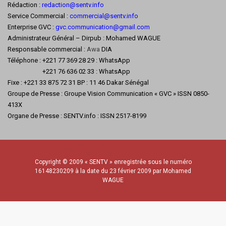
Rédaction :
redaction@sentv.info
Service Commercial :
commercial@sentv.
info
Enterprise GVC :
gvc.communication@gmail.com
Administrateur Général – Dirpub : Mohamed WAGUE
Responsable commercial :
Awa
DIA
Téléphone : +221 77 369 28 29 : WhatsApp
+221 76 636 02 33 : WhatsApp
Fixe : +221 33 875 72 31 BP : 11 46 Dakar Sénégal
Groupe de Presse : Groupe Vision Communication « GVC » ISSN 0850-
413X
Organe de Presse : SENTV.info : ISSN 2517-8199
Copyright © 2009 « SENTV » enregistrée sous le numéro
16148230209 à la date du 23 février 2009 par Mohamed
WAGUE