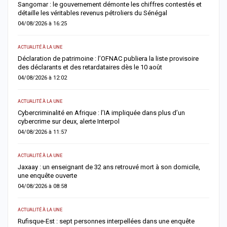
Sangomar : le gouvernement démonte les chiffres contestés et
M
détaille les véritables revenus pétroliers du Sénégal
e
04/08/2026 à 16:25
0
ACTUALITÉ À LA UNE
S
Déclaration de patrimoine : l’OFNAC publiera la liste provisoire
C
des déclarants et des retardataires dès le 10 août
u
04/08/2026 à 12:02
0
ACTUALITÉ À LA UNE
S
e
Cybercriminalité en Afrique : l’IA impliquée dans plus d’un
Z
cybercrime sur deux, alerte Interpol
s
04/08/2026 à 11:57
0
ACTUALITÉ À LA UNE
AC
Jaxaay : un enseignant de 32 ans retrouvé mort à son domicile,
A
une enquête ouverte
»
04/08/2026 à 08:58
0
ACTUALITÉ À LA UNE
A 
Rufisque-Est : sept personnes interpellées dans une enquête
A