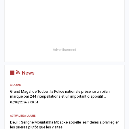
- Advertisement -
News
UNE
ACTUALITÉ À LA
d Magal de Touba : la Police nationale présente un bilan
Territoriales
ué par 244 interpellations et un important dispositif…
un dialogue 
8/2026 à 00:34
05/08/2026 à 
LITÉ À LA UNE
ECONOMIE
l : Serigne Mountakha Mbacké appelle les fidèles à privilégier
La Banque m
prières plutôt que les visites
important so