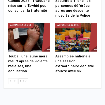
Gamou 2026 : Tivaouane
Sécurité à Tilène : 25
mise sur le Tawhid pour
personnes déférées
consolider la fraternité
après une descente
musclée de la Police
ACTUALITÉ À LA UNE
ACTUALITÉ À LA UNE
Touba : une jeune mère
Assemblée nationale :
meurt après de violents
une session
malaises, une
extraordinaire décisive
accusation…
s’ouvre avec six…
<<<
>>>