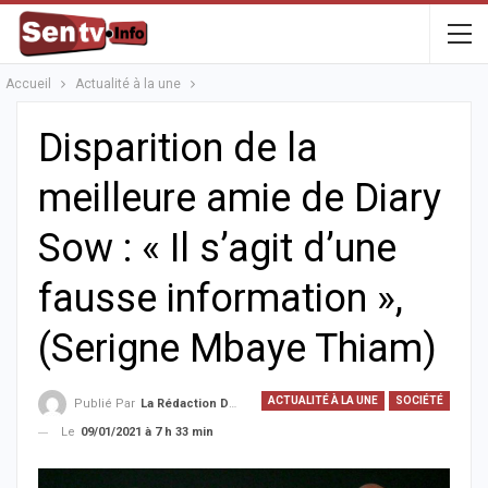
Accueil
Actualité à la une
Disparition de la
meilleure amie de Diary
Sow : « Il s’agit d’une
fausse information »,
(Serigne Mbaye Thiam)
ACTUALITÉ À LA UNE
SOCIÉTÉ
Publié Par
La Rédaction De La SenTV.info
Le
09/01/2021 à 7 h 33 min