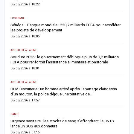
8/2026 à 18:22
05/08/2026 à 
OMIE
ACTUALITÉ À LA
gal–Banque mondiale : 220,7 milliards FCFA pour accélérer
Offense au c
projets de développement
condamnés à
8/2026 à 18:05
05/08/2026 à 
LITÉ À LA UNE
ACTUALITÉ À LA
ure 2026 : le gouvernement débloque plus de 7,2 milliards
Respect de l
 pour renforcer l’assistance alimentaire et pastorale
réforme les
8/2026 à 18:01
05/08/2026 à 
LITÉ À LA UNE
SOCIÉTÉ
Biscuiterie : un homme arrêté après l’abattage clandestin
Vacances au
 mouton, la police déjoue une tentative de…
relance l’ap
8/2026 à 17:57
05/08/2026 à 
É
ACTUALITÉ À LA
nce sanitaire : les stocks de sang s’effondrent, le CNTS
Météo : l’AN
e un SOS aux donneurs
large partie
8/2026 à 07:15
05/08/2026 à 