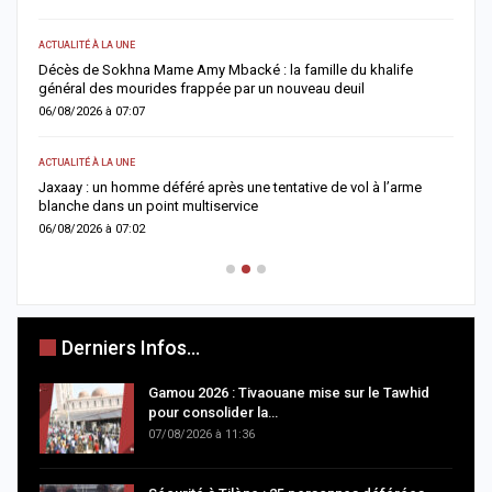
LITÉ À LA UNE
ACTUALITÉ À LA
s de Sokhna Mame Amy Mbacké : la famille du khalife
Flambée du p
ral des mourides frappée par un nouveau deuil
subventions
8/2026 à 07:07
05/08/2026 à 
LITÉ À LA UNE
A LA UNE
ay : un homme déféré après une tentative de vol à l’arme
Insécurité r
che dans un point multiservice
Magal zéro 
8/2026 à 07:02
05/08/2026 à 
Derniers Infos...
Gamou 2026 : Tivaouane mise sur le Tawhid
pour consolider la…
07/08/2026 à 11:36