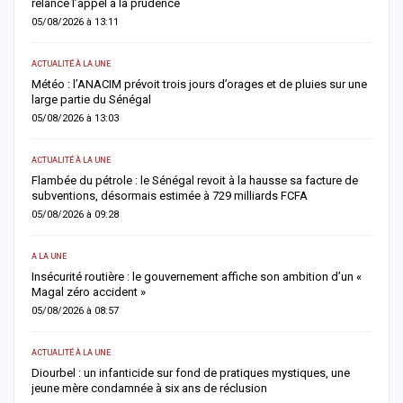
relance l’appel à la prudence
d
05/08/2026 à 13:11
0
ACTUALITÉ À LA UNE
AC
Météo : l’ANACIM prévoit trois jours d’orages et de pluies sur une
C
large partie du Sénégal
c
05/08/2026 à 13:03
0
ACTUALITÉ À LA UNE
AC
Flambée du pétrole : le Sénégal revoit à la hausse sa facture de
J
subventions, désormais estimée à 729 milliards FCFA
u
05/08/2026 à 09:28
0
A LA UNE
AC
Insécurité routière : le gouvernement affiche son ambition d’un «
R
Magal zéro accident »
p
05/08/2026 à 08:57
0
ACTUALITÉ À LA UNE
S
me
Diourbel : un infanticide sur fond de pratiques mystiques, une
R
jeune mère condamnée à six ans de réclusion
s