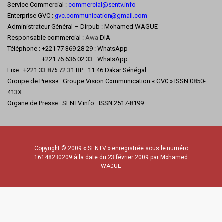
Service Commercial :
commercial@sentv.
info
Enterprise GVC :
gvc.communication@gmail.com
Administrateur Général – Dirpub : Mohamed WAGUE
Responsable commercial :
Awa
DIA
Téléphone : +221 77 369 28 29 : WhatsApp
+221 76 636 02 33 : WhatsApp
Fixe : +221 33 875 72 31 BP : 11 46 Dakar Sénégal
Groupe de Presse : Groupe Vision Communication « GVC » ISSN 0850-
413X
Organe de Presse : SENTV.info : ISSN 2517-8199
Copyright © 2009 « SENTV » enregistrée sous le numéro
16148230209 à la date du 23 février 2009 par Mohamed
WAGUE