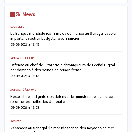
News
ECONOMIE
AC
er
La Banque mondiale réaffirme sa confiance au Sénégal avec un
T
important soutien budgétaire et financier
c
05/08/2026 à 18:45
0
ACTUALITÉ À LA UNE
A 
Offense au chef de l’État : trois chroniqueurs de Feeñal Digital
M
condamnés à des peines de prison ferme
d
05/08/2026 à 16:13
0
ACTUALITÉ À LA UNE
AC
Respect de la dignité des détenus : le ministère de la Justice
S
réforme les méthodes de fouille
d
05/08/2026 à 13:23
0
SOCIÉTÉ
AC
Vacances au Sénégal : la recrudescence des noyades en mer
D