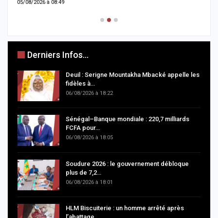
05/08/2026 à 08:49
0
Derniers Infos...
Deuil : Serigne Mountakha Mbacké appelle les
fidèles à…
06/08/2026 à 18:22
Sénégal–Banque mondiale : 220,7 milliards
FCFA pour…
06/08/2026 à 18:05
Soudure 2026 : le gouvernement débloque
plus de 7,2…
06/08/2026 à 18:01
HLM Biscuiterie : un homme arrêté après
l’abattage…