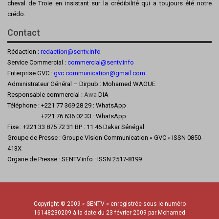
cheval de Troie en insistant sur la crédibilité qui a toujours été notre
crédo.
Contact
Rédaction :
redaction@sentv.info
Service Commercial :
commercial@sentv.
info
Enterprise GVC :
gvc.communication@gmail.com
Administrateur Général – Dirpub : Mohamed WAGUE
Responsable commercial :
Awa
DIA
Téléphone : +221 77 369 28 29 : WhatsApp
+221 76 636 02 33 : WhatsApp
Fixe : +221 33 875 72 31 BP : 11 46 Dakar Sénégal
Groupe de Presse : Groupe Vision Communication « GVC » ISSN 0850-
413X
Organe de Presse : SENTV.info : ISSN 2517-8199
Copyright © 2009 « SENTV » enregistrée sous le numéro
16148230209 à la date du 23 février 2009 par Mohamed