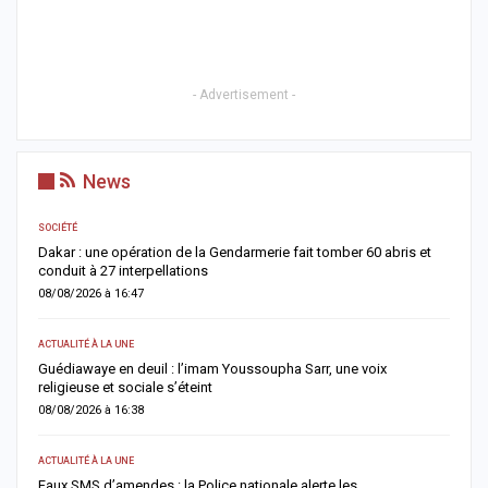
- Advertisement -
News
SOCIÉTÉ
AC
Dakar : une opération de la Gendarmerie fait tomber 60 abris et
C
conduit à 27 interpellations
p
08/08/2026 à 16:47
0
ACTUALITÉ À LA UNE
AC
u
Guédiawaye en deuil : l’imam Youssoupha Sarr, une voix
P
religieuse et sociale s’éteint
a
08/08/2026 à 16:38
0
ACTUALITÉ À LA UNE
AC
es
Faux SMS d’amendes : la Police nationale alerte les
D