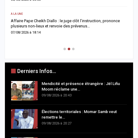
0
A LA UNE
AC
Affaire Pape Cheikh Diallo : le juge clôt l’instruction, prononce
plusieurs non-lieux et renvoie des prévenus…
J
f
07/08/2026 à 18:14
0
Derniers Infos...
Mendicité et présence étrangère : Jël Liñu
Moom réclame une…
09/08/2026 à 20:43
Élections territoriales : Momar Samb veut
remettre le…
09/08/2026 à 20:27