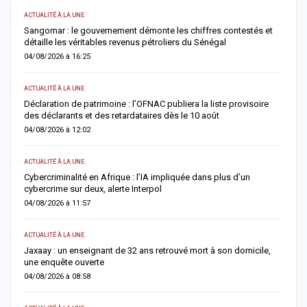
ACTUALITÉ À LA UNE
AC
Sangomar : le gouvernement démonte les chiffres contestés et
M
détaille les véritables revenus pétroliers du Sénégal
e
04/08/2026 à 16:25
0
ACTUALITÉ À LA UNE
S
Déclaration de patrimoine : l’OFNAC publiera la liste provisoire
C
des déclarants et des retardataires dès le 10 août
u
04/08/2026 à 12:02
0
ACTUALITÉ À LA UNE
S
e
Cybercriminalité en Afrique : l’IA impliquée dans plus d’un
Z
cybercrime sur deux, alerte Interpol
s
04/08/2026 à 11:57
0
ACTUALITÉ À LA UNE
AC
Jaxaay : un enseignant de 32 ans retrouvé mort à son domicile,
A
une enquête ouverte
»
04/08/2026 à 08:58
0