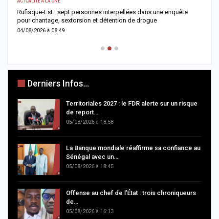
ACTUALITÉ À LA UNE
A 
Rufisque-Est : sept personnes interpellées dans une enquête
A
pour chantage, sextorsion et détention de drogue
d
04/08/2026 à 08:49
0
Derniers Infos...
Territoriales 2027 : le FDR alerte sur un risque
de report…
05/08/2026 à 18:58
La Banque mondiale réaffirme sa confiance au
Sénégal avec un…
05/08/2026 à 18:45
Offense au chef de l’État : trois chroniqueurs
de…
05/08/2026 à 16:13