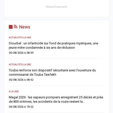
- Advertisement -
News
ACTUALITÉ À LA UNE
S
me
Diourbel : un infanticide sur fond de pratiques mystiques, une
R
jeune mère condamnée à six ans de réclusion
s
05/08/2026 à 08:49
0
ACTUALITÉ À LA UNE
AC
Touba renforce son dispositif sécuritaire avec l’ouverture du
A
commissariat de Touba Tawfekh
1
05/08/2026 à 08:42
0
A LA UNE
S
Magal 2026 : les sapeurs-pompiers enregistrent 25 décès et près
R
de 800 victimes, les accidents de la route restent la…
e
04/08/2026 à 18:52
0