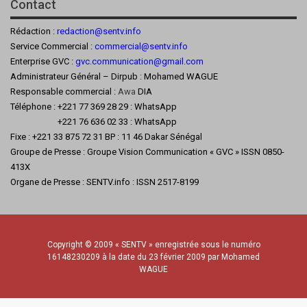
Contact
Rédaction :
redaction@sentv.info
Service Commercial :
commercial@sentv.
info
Enterprise GVC :
gvc.communication@gmail.com
Administrateur Général – Dirpub : Mohamed WAGUE
Responsable commercial :
Awa
DIA
Téléphone : +221 77 369 28 29 : WhatsApp
+221 76 636 02 33 : WhatsApp
Fixe : +221 33 875 72 31 BP : 11 46 Dakar Sénégal
Groupe de Presse : Groupe Vision Communication « GVC » ISSN 0850-
413X
Organe de Presse : SENTV.info : ISSN 2517-8199
Copyright © 2009 « SENTV » enregistrée sous le numéro
16148230209 à la date du 23 février 2009 par Mohamed
WAGUE