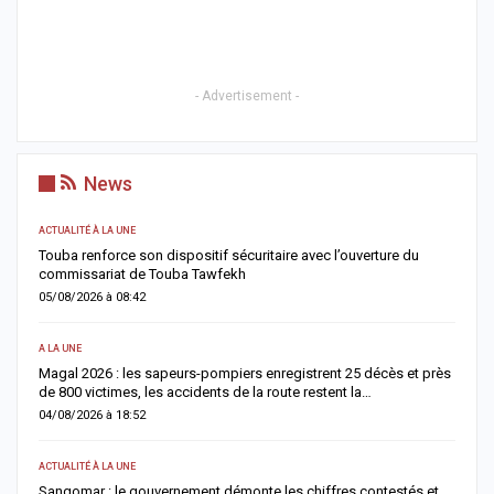
- Advertisement -
News
ACTUALITÉ À LA UNE
AC
Touba renforce son dispositif sécuritaire avec l’ouverture du
D
commissariat de Touba Tawfekh
l
05/08/2026 à 08:42
0
A LA UNE
A 
Magal 2026 : les sapeurs-pompiers enregistrent 25 décès et près
S
de 800 victimes, les accidents de la route restent la…
l
04/08/2026 à 18:52
0
ACTUALITÉ À LA UNE
AC
Sangomar : le gouvernement démonte les chiffres contestés et
S