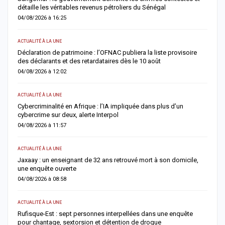
détaille les véritables revenus pétroliers du Sénégal
F
04/08/2026 à 16:25
0
ACTUALITÉ À LA UNE
AC
Déclaration de patrimoine : l’OFNAC publiera la liste provisoire
H
des déclarants et des retardataires dès le 10 août
d
04/08/2026 à 12:02
0
ACTUALITÉ À LA UNE
S
e
Cybercriminalité en Afrique : l’IA impliquée dans plus d’un
U
cybercrime sur deux, alerte Interpol
l
04/08/2026 à 11:57
0
ACTUALITÉ À LA UNE
AC
Jaxaay : un enseignant de 32 ans retrouvé mort à son domicile,
D
une enquête ouverte
g
04/08/2026 à 08:58
0
ACTUALITÉ À LA UNE
AC
Rufisque-Est : sept personnes interpellées dans une enquête
J
pour chantage, sextorsion et détention de drogue
b