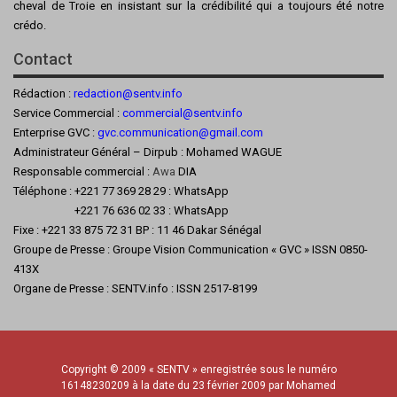
cheval de Troie en insistant sur la crédibilité qui a toujours été notre
crédo.
Contact
Rédaction :
redaction@sentv.info
Service Commercial :
commercial@sentv.
info
Enterprise GVC :
gvc.communication@gmail.com
Administrateur Général – Dirpub : Mohamed WAGUE
Responsable commercial :
Awa
DIA
Téléphone : +221 77 369 28 29 : WhatsApp
+221 76 636 02 33 : WhatsApp
Fixe : +221 33 875 72 31 BP : 11 46 Dakar Sénégal
Groupe de Presse : Groupe Vision Communication « GVC » ISSN 0850-
413X
Organe de Presse : SENTV.info : ISSN 2517-8199
Copyright © 2009 « SENTV » enregistrée sous le numéro
16148230209 à la date du 23 février 2009 par Mohamed