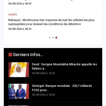
04/08/2026 à 08:49
0
SOCIÉTÉ
AC
Rebeuss : Me Moussa Sarr inspecte de nuit les cellules les plus
T
surpeuplées pour évaluer les conditions de détention
u
04/08/2026 à 08:24
0
Derniers Infos...
Deuil : Serigne Mountakha Mbacké appelle les
fidèles à…
06/08/2026 à 18:22
Sénégal–Banque mondiale : 220,7 milliards
FCFA pour…
06/08/2026 à 18:05