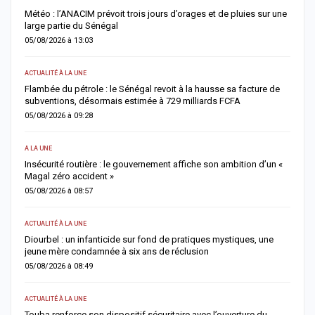
Météo : l’ANACIM prévoit trois jours d’orages et de pluies sur une
C
large partie du Sénégal
c
05/08/2026 à 13:03
0
ACTUALITÉ À LA UNE
AC
Flambée du pétrole : le Sénégal revoit à la hausse sa facture de
J
subventions, désormais estimée à 729 milliards FCFA
u
05/08/2026 à 09:28
0
A LA UNE
AC
Insécurité routière : le gouvernement affiche son ambition d’un «
R
Magal zéro accident »
p
05/08/2026 à 08:57
0
ACTUALITÉ À LA UNE
S
me
Diourbel : un infanticide sur fond de pratiques mystiques, une
R
jeune mère condamnée à six ans de réclusion
s
05/08/2026 à 08:49
0
ACTUALITÉ À LA UNE
AC
Touba renforce son dispositif sécuritaire avec l’ouverture du
A