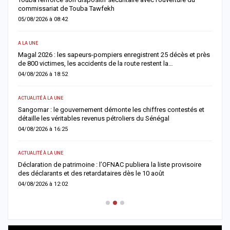
commissariat de Touba Tawfekh
1
05/08/2026 à 08:42
0
A LA UNE
S
Magal 2026 : les sapeurs-pompiers enregistrent 25 décès et près
R
de 800 victimes, les accidents de la route restent la…
e
04/08/2026 à 18:52
0
ACTUALITÉ À LA UNE
AC
Sangomar : le gouvernement démonte les chiffres contestés et
M
détaille les véritables revenus pétroliers du Sénégal
e
04/08/2026 à 16:25
0
ACTUALITÉ À LA UNE
S
Déclaration de patrimoine : l’OFNAC publiera la liste provisoire
C
des déclarants et des retardataires dès le 10 août
u
04/08/2026 à 12:02
0