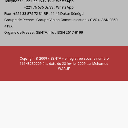
Téléphone : +221 77 369 28 29 : WhatsApp
+221 76 636 02 33 : WhatsApp
Fixe : +221 33 875 72 31 BP : 11 46 Dakar Sénégal
Groupe de Presse : Groupe Vision Communication « GVC » ISSN 0850-
413X
Organe de Presse : SENTV.info : ISSN 2517-8199
Copyright © 2009 « SENTV » enregistrée sous le numéro
16148230209 à la date du 23 février 2009 par Mohamed
WAGUE