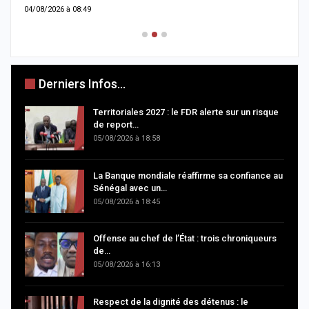
04/08/2026 à 08:49
0
Derniers Infos...
Territoriales 2027 : le FDR alerte sur un risque
de report…
05/08/2026 à 18:58
La Banque mondiale réaffirme sa confiance au
Sénégal avec un…
05/08/2026 à 18:45
Offense au chef de l’État : trois chroniqueurs
de…
05/08/2026 à 16:13
Respect de la dignité des détenus : le