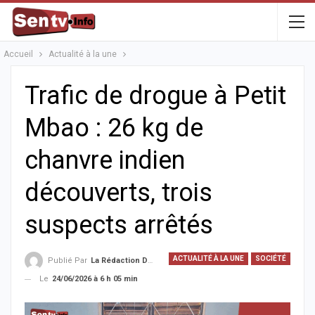
Accueil
Actualité à la une
Trafic de drogue à Petit
Mbao : 26 kg de
chanvre indien
découverts, trois
suspects arrêtés
ACTUALITÉ À LA UNE
SOCIÉTÉ
Publié Par
La Rédaction De La SenTV.info
Le
24/06/2026 à 6 h 05 min