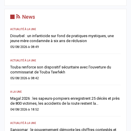
News
ACTUALITÉ À LA UNE
S
me
Diourbel : un infanticide sur fond de pratiques mystiques, une
R
jeune mère condamnée à six ans de réclusion
s
05/08/2026 à 08:49
0
ACTUALITÉ À LA UNE
AC
Touba renforce son dispositif sécuritaire avec l’ouverture du
A
commissariat de Touba Tawfekh
1
05/08/2026 à 08:42
0
A LA UNE
S
Magal 2026 : les sapeurs-pompiers enregistrent 25 décès et près
R
de 800 victimes, les accidents de la route restent la…
e
04/08/2026 à 18:52
0
ACTUALITÉ À LA UNE
AC
Sangomar : le gouvernement démonte les chiffres contestés et
M