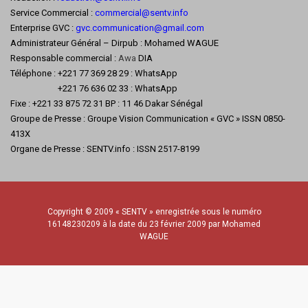
Service Commercial :
commercial@sentv.
info
Enterprise GVC :
gvc.communication@gmail.com
Administrateur Général – Dirpub : Mohamed WAGUE
Responsable commercial :
Awa
DIA
Téléphone : +221 77 369 28 29 : WhatsApp
+221 76 636 02 33 : WhatsApp
Fixe : +221 33 875 72 31 BP : 11 46 Dakar Sénégal
Groupe de Presse : Groupe Vision Communication « GVC » ISSN 0850-
413X
Organe de Presse : SENTV.info : ISSN 2517-8199
Copyright © 2009 « SENTV » enregistrée sous le numéro
16148230209 à la date du 23 février 2009 par Mohamed
WAGUE