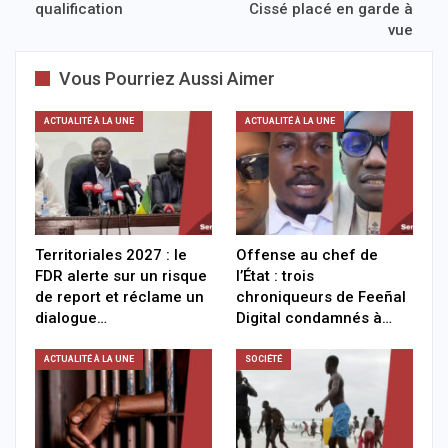
qualification
Cissé placé en garde à
vue
Vous Pourriez Aussi Aimer
ACTUALITÉ À LA UNE
ACTUALITÉ À LA UNE
Territoriales 2027 : le
Offense au chef de
FDR alerte sur un risque
l’État : trois
de report et réclame un
chroniqueurs de Feeñal
dialogue…
Digital condamnés à…
ACTUALITÉ À LA UNE
SOCIÉTÉ