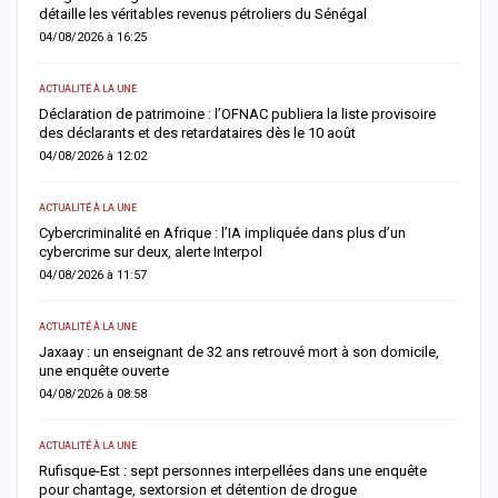
détaille les véritables revenus pétroliers du Sénégal
e
04/08/2026 à 16:25
0
ACTUALITÉ À LA UNE
S
Déclaration de patrimoine : l’OFNAC publiera la liste provisoire
C
des déclarants et des retardataires dès le 10 août
u
04/08/2026 à 12:02
0
ACTUALITÉ À LA UNE
S
e
Cybercriminalité en Afrique : l’IA impliquée dans plus d’un
Z
cybercrime sur deux, alerte Interpol
s
04/08/2026 à 11:57
0
ACTUALITÉ À LA UNE
AC
Jaxaay : un enseignant de 32 ans retrouvé mort à son domicile,
A
une enquête ouverte
»
04/08/2026 à 08:58
0
ACTUALITÉ À LA UNE
A 
Rufisque-Est : sept personnes interpellées dans une enquête
A
pour chantage, sextorsion et détention de drogue
d