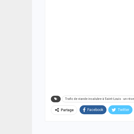
05/08
ACTUA
Offen
chro
cond
ferm
05/08
ACTUA
Respe
minis
méth
05/08
Trafic de viande insalubre à Saint-Louis : un rés
Facebook
Twitter
Partage