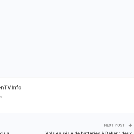
enTV.info
s
NEXT POST
nd un
Vols en série de batteries à Dakar : deux