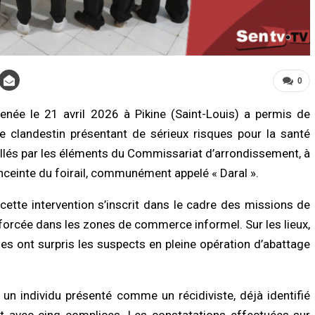
0
enée le 21 avril 2026 à
Pikine (Saint-Louis)
a permis de
ge clandestin présentant de sérieux risques pour la santé
LITÉ À LA UNE
A LA UNE
pellés par les éléments du Commissariat d’arrondissement, à
Biscuiterie : un homme arrêté après
Affaire Pape Cheikh Diallo : le juge clô
attage clandestin d’un mouton, la
l’instruction, prononce plusieurs non-
enceinte du foirail, communément appelé « Daral ».
ce déjoue une tentative de…
lieux et renvoie des prévenus…
/2026 à 17:57
07/08/2026 à 18:14
 cette intervention s’inscrit dans le cadre des missions de
enforcée dans les zones de commerce informel. Sur les lieux,
É
ACTUALITÉ À LA UNE
es ont surpris les suspects en pleine opération d’abattage
nce sanitaire : les stocks de sang
Cité Aliou Sow : la police démantèle 
fondrent, le CNTS lance un SOS aux
présumé réseau de prostitution dans
eurs
appartement
/2026 à 07:15
07/08/2026 à 16:37
 un individu présenté comme un récidiviste, déjà identifié
nt avec cinq complices. Les constatations effectuées sur