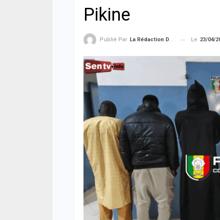
Pikine
Le
23/04/2
Publié Par
La Rédaction De La SenTV.info