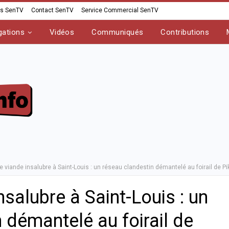
os SenTV
Contact SenTV
Service Commercial SenTV
gations
Vidéos
Communiqués
Contributions
de viande insalubre à Saint-Louis : un réseau clandestin démantelé au foirail de Pi
nsalubre à Saint-Louis : un
 démantelé au foirail de