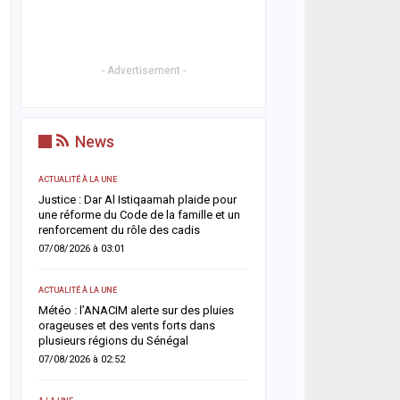
- Advertisement -
News
ACTUALITÉ À LA UNE
ACTUALITÉ À LA UNE
t
Justice : Dar Al Istiqaamah plaide pour
HLM Biscuiterie : un hom
une réforme du Code de la famille et un
l’abattage clandestin d’u
renforcement du rôle des cadis
police déjoue une tentat
07/08/2026 à 03:01
06/08/2026 à 17:57
ACTUALITÉ À LA UNE
SANTÉ
un
Météo : l’ANACIM alerte sur des pluies
Urgence sanitaire : les 
 un
orageuses et des vents forts dans
s’effondrent, le CNTS la
plusieurs régions du Sénégal
donneurs
07/08/2026 à 02:52
06/08/2026 à 07:15