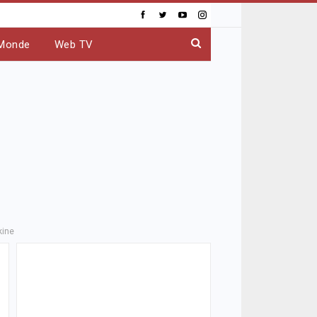
Monde
Web TV
kine