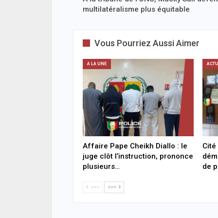
multilatéralisme plus équitable
Vous Pourriez Aussi Aimer
A LA UNE
ACTU
Affaire Pape Cheikh Diallo : le
Cité
juge clôt l’instruction, prononce
dém
plusieurs…
de p
<<<
>>>