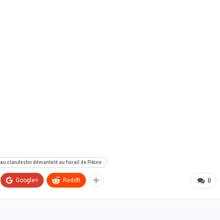
/2026 à 18:45
07/08/2026 à 11:27
LITÉ À LA UNE
ACTUALITÉ À LA UNE
se au chef de l’État : trois
Touba : une jeune mère meurt après d
niqueurs de Feeñal Digital
violents malaises, une accusation
amnés à des peines de prison
d’empoisonnement au cœur de
e
l’enquête
/2026 à 16:13
07/08/2026 à 08:21
LITÉ À LA UNE
ACTUALITÉ À LA UNE
ct de la dignité des détenus : le
Assemblée nationale : une session
tère de la Justice réforme les
extraordinaire décisive s’ouvre avec s
odes de fouille
commissions d’enquête parlementair
/2026 à 13:23
07/08/2026 à 03:06
eau clandestin démantelé au foirail de Pikine
Google+
ReddIt
0