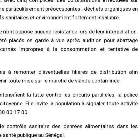
LITÉ À LA UNE
ACTUALITÉ À LA UNE
s de Sokhna Mame Amy Mbacké :
Politique : Aminata Touré revendique 
ène particulièrement préoccupantes : déchets organiques en
mille du khalife général des
majorité de maires autour du préside
s sanitaires et environnement fortement insalubre.
ides frappée par un nouveau deuil
Diomaye Faye
/2026 à 07:07
07/08/2026 à 16:32
se n’ont opposé aucune résistance lors de leur interpellation.
été placés en garde à vue après audition pour abattage
LITÉ À LA UNE
ACTUALITÉ À LA UNE
ay : un homme déféré après une
Déclaration de patrimoine : après
s carnés impropres à la consommation et tentative de
tive de vol à l’arme blanche dans un
l’échéance du 31 juillet, Me Moussa S
 multiservice
exige la mise en conformité des
retardataires
/2026 à 07:02
07/08/2026 à 16:25
 à remonter d’éventuelles filières de distribution afin
LITÉ À LA UNE
venir toute mise sur le marché de viande contaminée.
ACTUALITÉ À LA UNE
toriales 2027 : le FDR alerte sur un
ue de report et réclame un dialogue
Gamou 2026 : Tivaouane mise sur le
ensifient la lutte contre les circuits parallèles, la police
tique en urgence
Tawhid pour consolider la fraternité
/2026 à 18:58
07/08/2026 à 11:36
citoyenne. Elle invite la population à signaler toute activité
800 00 17 00.
OMIE
SOCIÉTÉ
anque mondiale réaffirme sa
Sécurité à Tilène : 25 personnes
 le contrôle sanitaire des denrées alimentaires dans les
iance au Sénégal avec un important
déférées après une descente musclé
e santé publique au Sénégal.
en budgétaire et financier
de la Police