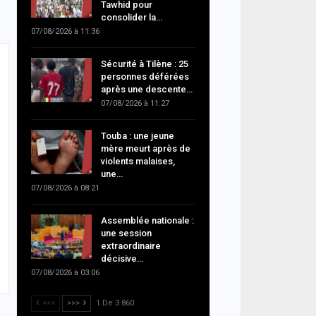
Tawhid pour
consolider la…
07/08/2026 à 11:36
Sécurité à Tilène : 25
personnes déférées
après une descente…
07/08/2026 à 11:27
Touba : une jeune
mère meurt après de
violents malaises,
une…
07/08/2026 à 08:21
Assemblée nationale :
une session
extraordinaire
décisive…
07/08/2026 à 03:06
<<<
>>>
1 De 3 860