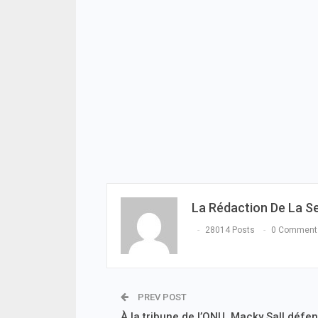
La Rédaction De La S
28014 Posts
0 Comment
PREV POST
À la tribune de l’ONU, Macky Sall défe