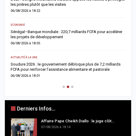
es prières plutôt que les visites
important
6/08/2026 à 18:22
05/08/2026
CONOMIE
ACTUALITÉ À
énégal–Banque mondiale : 220,7 milliards FCFA pour accélérer
Offense a
es projets de développement
condamné
6/08/2026 à 18:05
05/08/2026
TUALITÉ À LA UNE
ACTUALITÉ À
oudure 2026 : le gouvernement débloque plus de 7,2 milliards
Respect d
CFA pour renforcer l’assistance alimentaire et pastorale
réforme l
6/08/2026 à 18:01
05/08/2026
Derniers Infos...
Affaire Pape Cheikh Diallo : le juge clôt…
07/08/2026 à 18:14