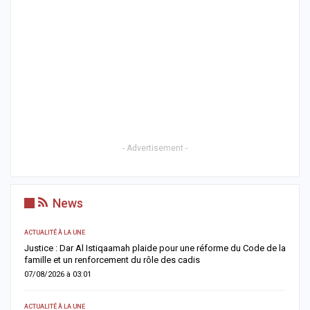
- Advertisement -
News
TUALITÉ À LA UNE
ACTUALITÉ À
ustice : Dar Al Istiqaamah plaide pour une réforme du Code de la
HLM Biscu
amille et un renforcement du rôle des cadis
d’un mout
7/08/2026 à 03:01
06/08/2026
TUALITÉ À LA UNE
SANTÉ