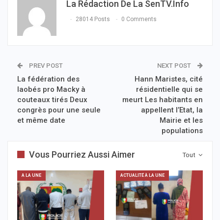
La Rédaction De La SenTV.info
28014 Posts
0 Comments
PREV POST
NEXT POST
La fédération des
Hann Maristes, cité
laobés pro Macky à
résidentielle qui se
couteaux tirés Deux
meurt Les habitants en
congrès pour une seule
appellent l’Etat, la
et même date
Mairie et les
populations
Vous Pourriez Aussi Aimer
Tout
A LA UNE
ACTUALITÉ À LA UNE