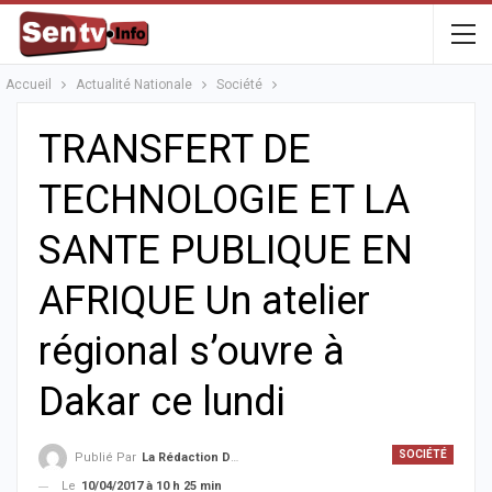
Accueil
Actualité Nationale
Société
TRANSFERT DE
TECHNOLOGIE ET LA
SANTE PUBLIQUE EN
AFRIQUE Un atelier
régional s’ouvre à
Dakar ce lundi
SOCIÉTÉ
Publié Par
La Rédaction De La SenTV.info
Le
10/04/2017 à 10 h 25 min