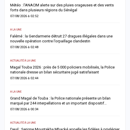
étéo : l’ANACIM alerte sur des pluies orageuses et des vents
Urgence s
orts dans plusieurs régions du Sénégal
lance un
7/08/2026 à 02:52
06/08/2026
LA UNE
ACTUALITÉ À
alémé : la Gendarmerie détruit 27 dragues illégales dans une
Décès de
ouvelle opération contre l’orpaillage clandestin
général d
7/08/2026 à 02:48
06/08/2026
TUALITÉ À LA UNE
ACTUALITÉ À
agal Touba 2026 : près de 5 000 policiers mobilisés, la Police
Jaxaay : 
ationale dresse un bilan sécuritaire jugé satisfaisant
blanche d
7/08/2026 à 02:44
06/08/2026
LA UNE
ACTUALITÉ À
rand Magal de Touba : la Police nationale présente un bilan
Territoria
arqué par 244 interpellations et un important dispositif…
un dialog
7/08/2026 à 00:34
05/08/2026
TUALITÉ À LA UNE
ECONOMIE
euil : Serigne Mountakha Mbacké appelle les fidèles à privilégier
La Banque