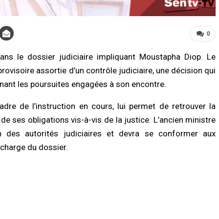
0
s le dossier judiciaire impliquant Moustapha Diop. Le
rovisoire assortie d’un contrôle judiciaire, une décision qui
enant les poursuites engagées à son encontre.
LITÉ À LA UNE
A LA UNE
re de l’instruction en cours, lui permet de retrouver la
Biscuiterie : un homme arrêté après
Affaire Pape Cheikh Diallo : le juge clô
attage clandestin d’un mouton, la
l’instruction, prononce plusieurs non-
de ses obligations vis-à-vis de la justice. L’ancien ministre
ce déjoue une tentative de…
lieux et renvoie des prévenus…
n des autorités judiciaires et devra se conformer aux
/2026 à 17:57
07/08/2026 à 18:14
 charge du dossier.
É
ACTUALITÉ À LA UNE
nce sanitaire : les stocks de sang
Cité Aliou Sow : la police démantèle 
fondrent, le CNTS lance un SOS aux
présumé réseau de prostitution dans
eurs
appartement
/2026 à 07:15
07/08/2026 à 16:37