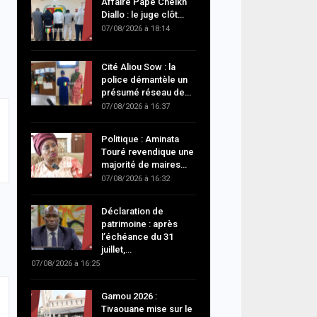
Affaire Pape Cheikh
Diallo : le juge clôt…
07/08/2026 à 18:14
Cité Aliou Sow : la
police démantèle un
présumé réseau de…
07/08/2026 à 16:37
Politique : Aminata
Touré revendique une
majorité de maires…
07/08/2026 à 16:32
Déclaration de
patrimoine : après
l’échéance du 31
juillet,…
07/08/2026 à 16:25
Gamou 2026 :
Tivaouane mise sur le