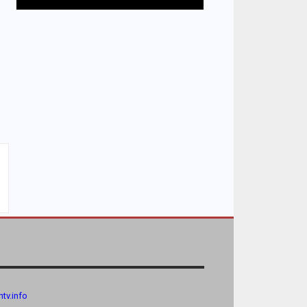
tv.
info