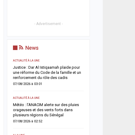
- Advertisement -
News
ACTUALITÉ À LA UNE
ACTUALITÉ À LA UNE
t
Justice : Dar Al Istiqaamah plaide pour
HLM Biscuiterie : un hom
une réforme du Code de la famille et un
l’abattage clandestin d’u
renforcement du rôle des cadis
police déjoue une tentat
07/08/2026 à 03:01
06/08/2026 à 17:57
ACTUALITÉ À LA UNE
SANTÉ
un
Météo : l’ANACIM alerte sur des pluies
Urgence sanitaire : les 
 un
orageuses et des vents forts dans
s’effondrent, le CNTS la
plusieurs régions du Sénégal
donneurs
07/08/2026 à 02:52
06/08/2026 à 07:15