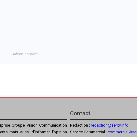
- Advertisement -
Contact
reprise Groupe Vision Communication
Rédaction :
redaction@sentv.info
ients mais aussi d’informer l’opinion
Service Commercial :
commercial@sen