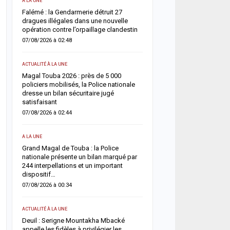
A LA UNE
ACTUALITÉ À LA UNE
une
Falémé : la Gendarmerie détruit 27
Décès de Sokhna Mame 
nt
dragues illégales dans une nouvelle
la famille du khalife géné
opération contre l’orpaillage clandestin
mourides frappée par un
07/08/2026 à 02:48
06/08/2026 à 07:07
ACTUALITÉ À LA UNE
ACTUALITÉ À LA UNE
Magal Touba 2026 : près de 5 000
Jaxaay : un homme défér
arr
policiers mobilisés, la Police nationale
tentative de vol à l’arme
dresse un bilan sécuritaire jugé
point multiservice
satisfaisant
06/08/2026 à 07:02
07/08/2026 à 02:44
ACTUALITÉ À LA UNE
A LA UNE
Territoriales 2027 : le FDR
Grand Magal de Touba : la Police
risque de report et récl
nationale présente un bilan marqué par
politique en urgence
244 interpellations et un important
05/08/2026 à 18:58
dispositif…
07/08/2026 à 00:34
ECONOMIE
La Banque mondiale réaf
ACTUALITÉ À LA UNE
e
confiance au Sénégal av
Deuil : Serigne Mountakha Mbacké
soutien budgétaire et fin
appelle les fidèles à privilégier les