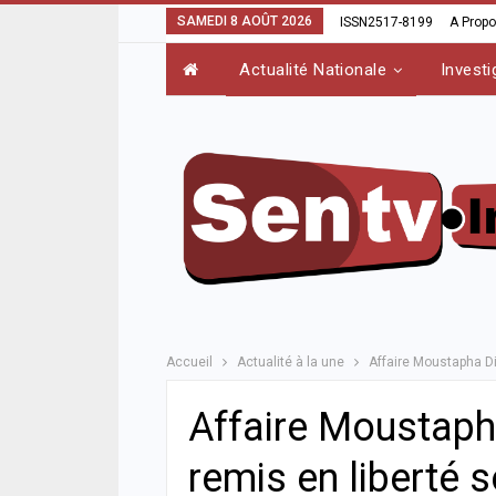
SAMEDI 8 AOÛT 2026
ISSN2517-8199
A Prop
Actualité Nationale
Investi
Accueil
Actualité à la une
Affaire Moustapha Dio
Affaire Moustaph
remis en liberté s