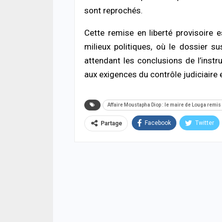
05/08
sont reprochés.
ACTUA
Cette remise en liberté provisoire 
Offen
chro
milieux politiques, où le dossier 
cond
attendant les conclusions de l’inst
ferm
05/08
aux exigences du contrôle judiciaire 
ACTUA
Respe
Affaire Moustapha Diop : le maire de Louga remis 
minis
méth
Facebook
Twitter
Partage
05/08