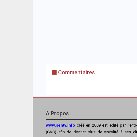
Commentaires
A Propos
www.sentv.info
créé en 2009 est édité par l’ent
(GVC) afin de donner plus de visibilité à ses cl