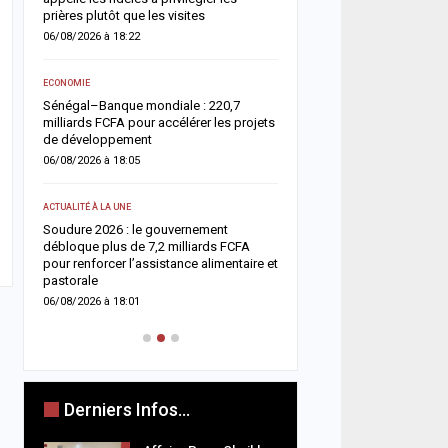
05/08/2026 à 18:45
prières plutôt que les visites
06/08/2026 à 18:22
ACTUALITÉ À LA UNE
e
Offense au chef de l’État 
ECONOMIE
chroniqueurs de Feeñal D
Sénégal–Banque mondiale : 220,7
condamnés à des peines
milliards FCFA pour accélérer les projets
ferme
de développement
05/08/2026 à 16:13
06/08/2026 à 18:05
ACTUALITÉ À LA UNE
ACTUALITÉ À LA UNE
Respect de la dignité des
ix
Soudure 2026 : le gouvernement
ministère de la Justice r
es
débloque plus de 7,2 milliards FCFA
méthodes de fouille
pour renforcer l’assistance alimentaire et
05/08/2026 à 13:23
pastorale
06/08/2026 à 18:01
Derniers Infos...