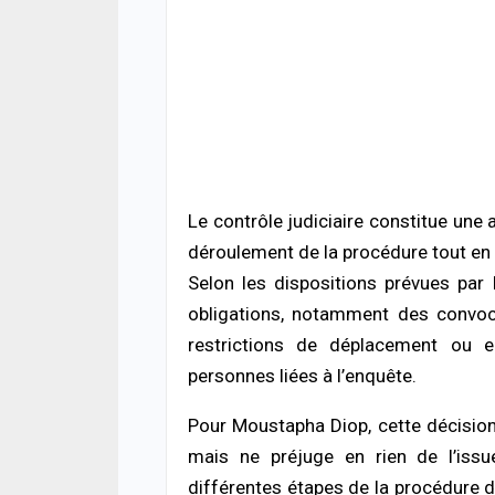
ACTUA
Décè
la fa
mour
06/08
ACTUA
Jaxa
tenta
point
Le contrôle judiciaire constitue une al
06/08
déroulement de la procédure tout en 
ACTUA
Selon les dispositions prévues par
Terri
obligations, notamment des convoca
risq
poli
restrictions de déplacement ou en
05/08
personnes liées à l’enquête.
ECON
Pour Moustapha Diop, cette décision
La B
mais ne préjuge en rien de l’issue
conf
souti
différentes étapes de la procédure de