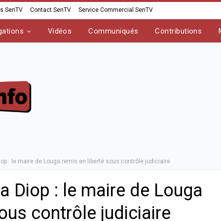
os SenTV
Contact SenTV
Service Commercial SenTV
gations
Vidéos
Communiqués
Contributions
p : le maire de Louga remis en liberté sous contrôle judiciaire
a Diop : le maire de Louga
ous contrôle judiciaire