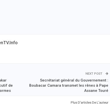
enTV.info
NEXT POST
akar
Secrétariat général du Gouvernement :
cutif de
Boubacar Camara transmet les rênes à Pape
éformes
Assane Touré
Plus D'articles De L'auteur