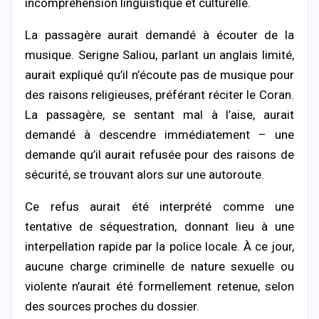
incompréhension
linguistique
et
culturelle.
La
passagère
aurait
demandé
à
écouter
de
la
musique.
Serigne
Saliou,
parlant
un
anglais
limité,
aurait
expliqué
qu’il
n’écoute
pas
de
musique
pour
des
raisons
religieuses,
préférant
réciter
le
Coran.
La
passagère,
se
sentant
mal
à
l’aise,
aurait
demandé
à
descendre
immédiatement –
une
demande
qu’il
aurait
refusée
pour
des
raisons
de
sécurité,
se
trouvant
alors
sur
une
autoroute.
Ce
refus
aurait
été
interprété
comme
une
tentative
de
séquestration,
donnant
lieu
à
une
interpellation
rapide
par
la
police
locale.
À
ce
jour,
aucune
charge
criminelle
de
nature
sexuelle
ou
violente
n’aurait
été
formellement
retenue,
selon
des
sources
proches
du
dossier.