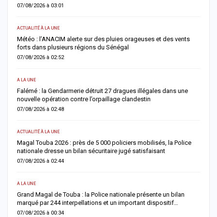
07/08/2026 à 03:01
0
ACTUALITÉ À LA UNE
S
Météo : l’ANACIM alerte sur des pluies orageuses et des vents
U
forts dans plusieurs régions du Sénégal
l
07/08/2026 à 02:52
0
A LA UNE
AC
Falémé : la Gendarmerie détruit 27 dragues illégales dans une
D
nouvelle opération contre l’orpaillage clandestin
g
07/08/2026 à 02:48
0
ACTUALITÉ À LA UNE
AC
Magal Touba 2026 : près de 5 000 policiers mobilisés, la Police
J
nationale dresse un bilan sécuritaire jugé satisfaisant
b
07/08/2026 à 02:44
0
A LA UNE
AC
Grand Magal de Touba : la Police nationale présente un bilan
T
marqué par 244 interpellations et un important dispositif…
u
07/08/2026 à 00:34
0