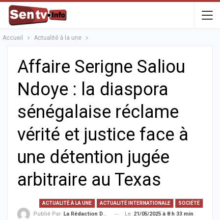
Accueil
Actualité à la une
Affaire Serigne Saliou
Ndoye : la diaspora
sénégalaise réclame
vérité et justice face à
une détention jugée
arbitraire au Texas
ACTUALITÉ À LA UNE
ACTUALITÉ INTERNATIONALE
SOCIÉTÉ
Le
21/05/2025 à 8 h 33 min
Publié Par
La Rédaction De La SenTV.info