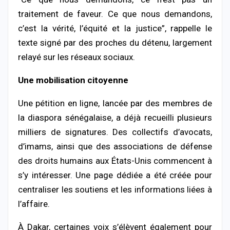
traitement
de
faveur.
Ce
que
nous
demandons,
c’est
la
vérité,
l’équité
et
la
justice”,
rappelle
le
texte
signé
par
des
proches
du
détenu,
largement
relayé
sur
les
réseaux
sociaux.
Une
mobilisation
citoyenne
Une
pétition
en
ligne,
lancée
par
des
membres
de
la
diaspora
sénégalaise,
a
déjà
recueilli
plusieurs
milliers
de
signatures.
Des
collectifs
d’avocats,
d’imams,
ainsi
que
des
associations
de
défense
des
droits
humains
aux
États-
Unis
commencent
à
s’y
intéresser.
Une
page
dédiée
a
été
créée
pour
centraliser
les
soutiens
et
les
informations
liées
à
l’affaire.
À
Dakar,
certaines
voix
s’élèvent
également
pour