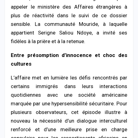
appeler
le
ministère
des
Affaires
étrangères
à
plus
de
réactivité
dans
le
suivi
de
ce
dossier
sensible.
La
communauté
Mouride,
à
laquelle
appartient
Serigne
Saliou
Ndoye,
a
invité
ses
fidèles
à
la
prière
et
à
la
retenue.
Entre
présomption
d’innocence
et
choc
des
cultures
L’affaire
met
en
lumière
les
défis
rencontrés
par
certains
immigrés
dans
leurs
interactions
quotidiennes
avec
une
société
américaine
marquée
par
une
hypersensibilité
sécuritaire.
Pour
plusieurs
observateurs,
cet
épisode
illustre
à
nouveau
la
nécessité
d’un
dialogue
interculturel
renforcé
et
d’une
meilleure
prise
en
charge
consulaire
pour
les
ressortissants
africains
en