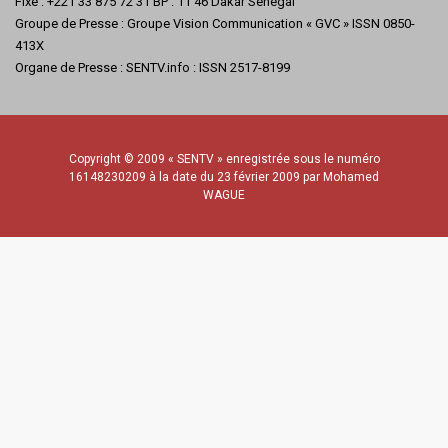
Fixe : +221 33 875 72 31 BP : 11 46 Dakar Sénégal
Groupe de Presse : Groupe Vision Communication « GVC » ISSN 0850-
413X
Organe de Presse : SENTV.info : ISSN 2517-8199
Copyright © 2009 « SENTV » enregistrée sous le numéro
16148230209 à la date du 23 février 2009 par Mohamed
WAGUE