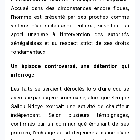
Accusé
dans
des
circonstances
encore
floues,
l’homme
est
présenté
par
ses
proches
comme
victime
d’un
malentendu
culturel,
suscitant
un
appel
unanime
à
l’intervention
des
autorités
sénégalaises
et
au
respect
strict
de
ses
droits
fondamentaux.
Un
épisode
controversé,
une
détention
qui
interroge
Les
faits
se
seraient
déroulés
lors
d’une
course
avec
une
passagère
américaine,
alors
que
Serigne
Saliou
Ndoye
exerçait
une
activité
de
chauffeur
indépendant.
Selon
plusieurs
témoignages,
confirmés
par
un
communiqué
émanant
de
ses
proches,
l’échange
aurait
dégénéré
à
cause
d’une