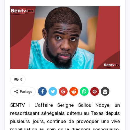
0
Partage
SENTV : L’affaire
Serigne
Saliou
Ndoye,
un
ressortissant
sénégalais
détenu
au
Texas
depuis
plusieurs
jours,
continue
de
provoquer
une
vive
mobilisation
au
sein
de
la
diaspora
sénégalaise.