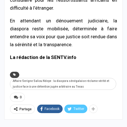
difficulté
à
l’étranger.
En
attendant
un
dénouement
judiciaire,
la
diaspora
reste
mobilisée,
déterminée
à
faire
entendre
sa
voix
pour
que
justice
soit
rendue
dans
la
sérénité
et
la
transparence.
La rédaction de la SENTV.info
Affaire Serigne Saliou Ndoye : la diaspora sénégalaise réclame vérité et
justice face à une détention jugée arbitraire au Texas
0
Facebook
Twitter
Partage