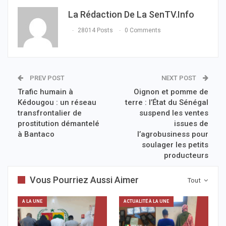
La Rédaction De La SenTV.info
28014 Posts
0 Comments
PREV POST
NEXT POST
Trafic humain à
Oignon et pomme de
Kédougou : un réseau
terre : l’État du Sénégal
transfrontalier de
suspend les ventes
prostitution démantelé
issues de
à Bantaco
l’agrobusiness pour
soulager les petits
producteurs
Vous Pourriez Aussi Aimer
Tout
A LA UNE
ACTUALITÉ À LA UNE