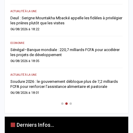
ACTUALITÉ À LA UNE
E
Deuil : Serigne Mountakha Mbacké appelle les fidèles à privilégier
L
les prières plutôt que les visites
i
06/08/2026 à 18:22
0
ECONOMIE
AC
Sénégal–Banque mondiale : 220,7 milliards FCFA pour accélérer
O
les projets de développement
c
06/08/2026 à 18:05
0
ACTUALITÉ À LA UNE
AC
re
Soudure 2026 : le gouvernement débloque plus de 7,2 milliards
R
FCFA pour renforcer l’assistance alimentaire et pastorale
r
06/08/2026 à 18:01
0
Derniers Infos...