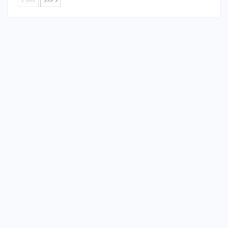
<<<
>>>