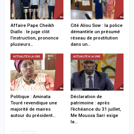
Affaire Pape Cheikh
Cité Aliou Sow : la police
Diallo : le juge clôt
démantèle un présumé
l’instruction, prononce
réseau de prostitution
plusieurs…
dans un…
ACTUALITÉ À LA UNE
ACTUALITÉ À LA UNE
Politique : Aminata
Déclaration de
Touré revendique une
patrimoine : après
majorité de maires
l’échéance du 31 juillet,
autour du président…
Me Moussa Sarr exige
la…