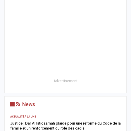
- Advertisement -
News
ACTUALITÉ À LA UNE
AC
Justice : Dar Al Istiqaamah plaide pour une réforme du Code de la
H
famille et un renforcement du rôle des cadis
d