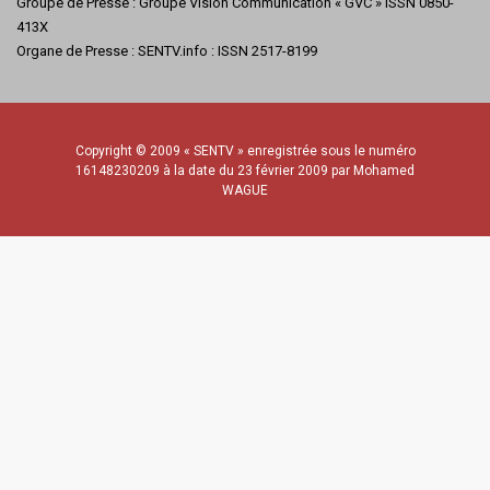
Groupe de Presse : Groupe Vision Communication « GVC » ISSN 0850-
413X
Organe de Presse : SENTV.info : ISSN 2517-8199
Copyright © 2009 « SENTV » enregistrée sous le numéro
16148230209 à la date du 23 février 2009 par Mohamed
WAGUE