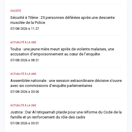
SOCIÉTÉ
AC
Sécurité à Tilène : 25 personnes déférées après une descente
D
musclée de la Police
l
07/08/2026 à 11:27
0
ACTUALITÉ À LA UNE
E
Touba : une jeune mère meurt après de violents malaises, une
S
accusation d’empoisonnement au cœur de l’enquête
l
07/08/2026 à 08:21
0
ACTUALITÉ À LA UNE
AC
Assemblée nationale : une session extraordinaire décisive s’ouvre
S
avec six commissions d’enquête parlementaires
F
07/08/2026 à 03:06
0
ACTUALITÉ À LA UNE
AC
Justice : Dar Al Istiqaamah plaide pour une réforme du Code de la
H
famille et un renforcement du rôle des cadis
d
07/08/2026 à 03:01
0