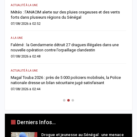
ACTUALITÉ À LA UNE
S
Météo : l’ANACIM alerte sur des pluies orageuses et des vents
U
forts dans plusieurs régions du Sénégal
l
07/08/2026 à 02:52
0
A LA UNE
AC
Falémé : la Gendarmerie détruit 27 dragues illégales dans une
D
nouvelle opération contre l’orpaillage clandestin
g
07/08/2026 à 02:48
0
ACTUALITÉ À LA UNE
AC
Magal Touba 2026 : près de 5 000 policiers mobilisés, la Police
J
nationale dresse un bilan sécuritaire jugé satisfaisant
b
07/08/2026 à 02:44
0
Derniers Infos...
Drogue et jeunesse au Sénégal : une menace