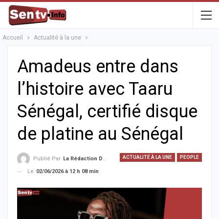
Accueil
Actualité à la une
Amadeus entre dans
l’histoire avec Taaru
Sénégal, certifié disque
de platine au Sénégal
ACTUALITÉ À LA UNE
PEOPLE
Publié Par
La Rédaction De La SenTV.info
Le
02/06/2026 à 12 h 08 min