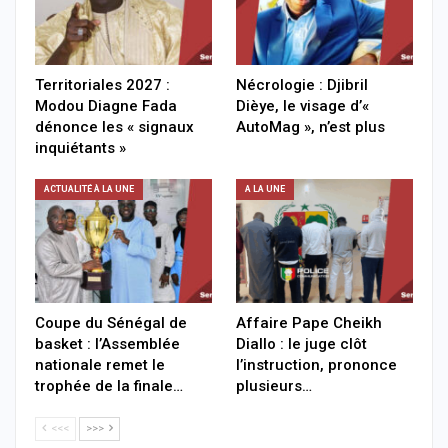
Territoriales 2027 :
Nécrologie : Djibril
Modou Diagne Fada
Dièye, le visage d’«
dénonce les « signaux
AutoMag », n’est plus
inquiétants »
ACTUALITÉ À LA UNE
A LA UNE
Coupe du Sénégal de
Affaire Pape Cheikh
basket : l’Assemblée
Diallo : le juge clôt
nationale remet le
l’instruction, prononce
trophée de la finale…
plusieurs…
<<<
>>>