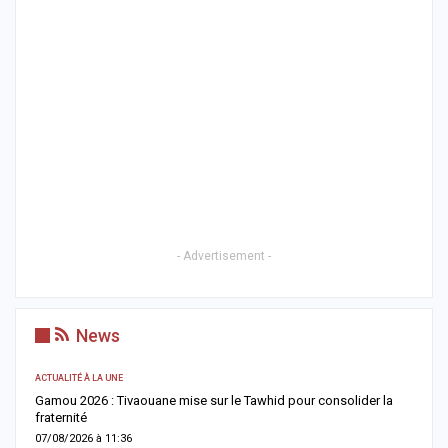
- Advertisement -
News
ACTUALITÉ À LA UNE
A 
Gamou 2026 : Tivaouane mise sur le Tawhid pour consolider la
G
fraternité
m
07/08/2026 à 11:36
0