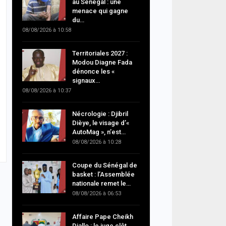
au Sénégal : une
menace qui gagne
du…
08/08/2026 à 10:58
Territoriales 2027 :
Modou Diagne Fada
dénonce les «
signaux…
08/08/2026 à 10:37
Nécrologie : Djibril
Dièye, le visage d’«
AutoMag », n’est…
08/08/2026 à 10:28
Coupe du Sénégal de
basket : l’Assemblée
nationale remet le…
08/08/2026 à 06:53
Affaire Pape Cheikh
Diallo : le juge clôt…