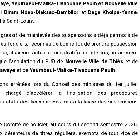
Nécrologie : Djibril Dièye, le visage d’
aye, Yeumbeul-Malika-Tivaouane Peulh et Nouvelle Ville
OMIE
AutoMag », n’est plus
i Biram Ndao-Diaksao-Bambilor
et
Daga Kholpa-Yenne
,
gal–Banque mondiale : 220,7
08/08/2026 à 10:28
ards FCFA pour accélérer les projets
l
à Saint-Louis.
éveloppement
ACTUALITÉ À LA UNE
/2026 à 18:05
ogressif de mainlevée des suspensions a déjà permis à de
Coupe du Sénégal de basket :
l’Assemblée nationale remet le troph
res fonciers, reconnus de bonne foi, de prendre possession
LITÉ À LA UNE
de la finale Dames à la Fédération
ure 2026 : le gouvernement
ps, plusieurs actes administratifs ont été pris, notamment
08/08/2026 à 06:53
oque plus de 7,2 milliards FCFA
i que l’annulation du PUD de
Nouvelle Ville de Thiès
et de
renforcer l’assistance alimentaire et
orale
A LA UNE
iawaye
et de
Yeumbeul-Malika-Tivaouane Peulh
.
/2026 à 18:01
Affaire Pape Cheikh Diallo : le juge clô
l’instruction, prononce plusieurs non-
ns arrêtées lors du Conseil des ministres du 1er juillet
lieux et renvoie des prévenus…
LITÉ À LA UNE
07/08/2026 à 18:14
chargé d’accélérer la finalisation des procédures
Biscuiterie : un homme arrêté après
des états des lieux nécessaires à la levée des suspensions
attage clandestin d’un mouton, la
ce déjoue une tentative de…
ACTUALITÉ À LA UNE
/2026 à 17:57
Cité Aliou Sow : la police démantèle 
présumé réseau de prostitution dans
t le Comité de boucler, au cours du second semestre 2026,
appartement
É
07/08/2026 à 16:37
 détenteurs de titres réguliers, exempts de tout vice de
nce sanitaire : les stocks de sang
fondrent, le CNTS lance un SOS aux