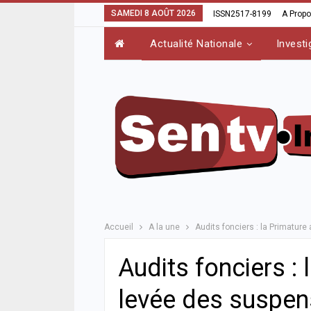
SAMEDI 8 AOÛT 2026
ISSN2517-8199
A Prop
Actualité Nationale
Investi
Accueil
A la une
Audits fonciers : la Primature
Audits fonciers : 
levée des suspen