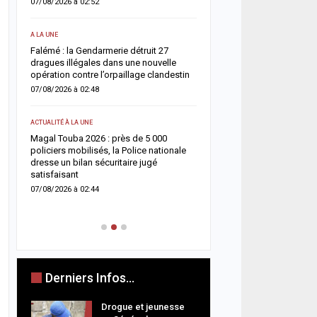
07/08/2026 à 02:52
donneurs
une
06/08/2026 à 07:15
A LA UNE
nt
Falémé : la Gendarmerie détruit 27
ACTUALITÉ À LA UNE
dragues illégales dans une nouvelle
opération contre l’orpaillage clandestin
Décès de Sokhna Mame 
la famille du khalife géné
07/08/2026 à 02:48
mourides frappée par un
06/08/2026 à 07:07
ACTUALITÉ À LA UNE
arr
Magal Touba 2026 : près de 5 000
ACTUALITÉ À LA UNE
policiers mobilisés, la Police nationale
dresse un bilan sécuritaire jugé
Jaxaay : un homme défér
satisfaisant
tentative de vol à l’arme
point multiservice
07/08/2026 à 02:44
06/08/2026 à 07:02
Derniers Infos...
Drogue et jeunesse