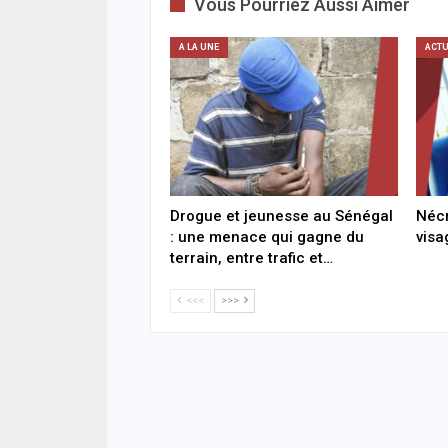
Vous Pourriez Aussi Aimer
A LA UNE
ACTU
Drogue et jeunesse au Sénégal
Nécr
: une menace qui gagne du
visa
terrain, entre trafic et…
<<<
>>>