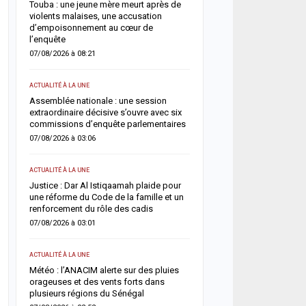
«
Touba : une jeune mère meurt après de
ECONOMIE
violents malaises, une accusation
d’empoisonnement au cœur de
Sénégal–Banque mondial
l’enquête
milliards FCFA pour accél
de développement
07/08/2026 à 08:21
06/08/2026 à 18:05
ACTUALITÉ À LA UNE
ée
ACTUALITÉ À LA UNE
Assemblée nationale : une session
extraordinaire décisive s’ouvre avec six
Soudure 2026 : le gouve
commissions d’enquête parlementaires
débloque plus de 7,2 mil
pour renforcer l’assistan
07/08/2026 à 03:06
pastorale
t
06/08/2026 à 18:01
ACTUALITÉ À LA UNE
Justice : Dar Al Istiqaamah plaide pour
ACTUALITÉ À LA UNE
une réforme du Code de la famille et un
renforcement du rôle des cadis
HLM Biscuiterie : un hom
l’abattage clandestin d’u
07/08/2026 à 03:01
police déjoue une tentat
un
06/08/2026 à 17:57
ACTUALITÉ À LA UNE
 un
Météo : l’ANACIM alerte sur des pluies
SANTÉ
orageuses et des vents forts dans
plusieurs régions du Sénégal
Urgence sanitaire : les 
s’effondrent, le CNTS la