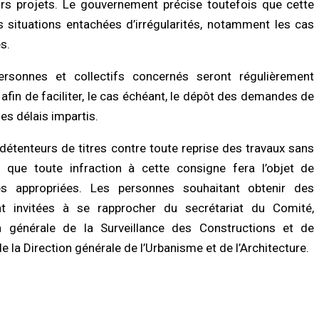
rs projets. Le gouvernement précise toutefois que cette
eurs
ACTUALITÉ À LA UNE
s situations entachées d’irrégularités, notamment les cas
/2026 à 07:15
Politique : Aminata Touré revendique 
majorité de maires autour du préside
s.
Diomaye Faye
LITÉ À LA UNE
07/08/2026 à 16:32
ersonnes et collectifs concernés seront régulièrement
s de Sokhna Mame Amy Mbacké :
mille du khalife général des
afin de faciliter, le cas échéant, le dépôt des demandes de
ides frappée par un nouveau deuil
ACTUALITÉ À LA UNE
es délais impartis.
/2026 à 07:07
Déclaration de patrimoine : après
l’échéance du 31 juillet, Me Moussa S
exige la mise en conformité des
 détenteurs de titres contre toute reprise des travaux sans
LITÉ À LA UNE
retardataires
ay : un homme déféré après une
nt que toute infraction à cette consigne fera l’objet de
07/08/2026 à 16:25
tive de vol à l’arme blanche dans un
es appropriées. Les personnes souhaitant obtenir des
 multiservice
/2026 à 07:02
t invitées à se rapprocher du secrétariat du Comité,
 générale de la Surveillance des Constructions et de
la Direction générale de l’Urbanisme et de l’Architecture.