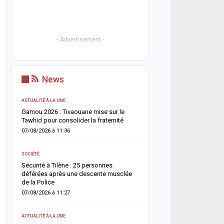
- Advertisement -
News
ACTUALITÉ À LA UNE
A LA UNE
Gamou 2026 : Tivaouane mise sur le
Grand Magal de Touba : l
fic
Tawhid pour consolider la fraternité
nationale présente un bi
244 interpellations et un
07/08/2026 à 11:36
dispositif…
07/08/2026 à 00:34
SOCIÉTÉ
Sécurité à Tilène : 25 personnes
ACTUALITÉ À LA UNE
da
déférées après une descente musclée
de la Police
Deuil : Serigne Mountak
appelle les fidèles à privi
07/08/2026 à 11:27
prières plutôt que les vis
06/08/2026 à 18:22
ACTUALITÉ À LA UNE