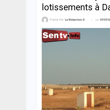
lotissements à Da
Le
07/07/2
Publié Par
La Rédaction De La SenTV.info