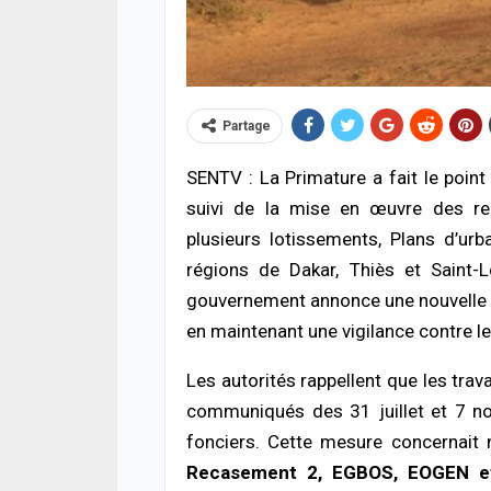
Partage
SENTV : La Primature a fait le poin
suivi de la mise en œuvre des re
A LA 
plusieurs lotissements, Plans d’ur
Gran
nati
régions de Dakar, Thiès et Saint-
244 i
gouvernement annonce une nouvelle ét
disp
07/08
en maintenant une vigilance contre le
Les autorités rappellent que les trav
ACTUA
Deui
communiqués des 31 juillet et 7 nov
appel
prièr
fonciers. Cette mesure concernait
06/08
Recasement 2, EGBOS, EOGEN et 