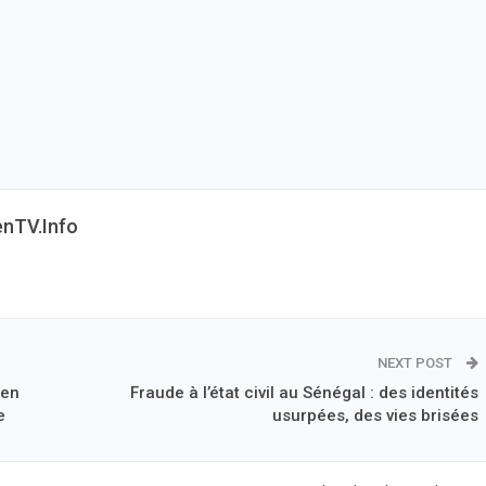
enTV.info
NEXT POST
ien
Fraude à l’état civil au Sénégal : des identités
e
usurpées, des vies brisées