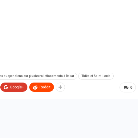
 des suspensions sur plusieurs lotissements à Dakar
Thiès et Saint-Louis
Google+
ReddIt
0