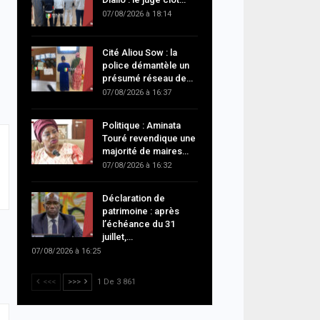
07/08/2026 à 18:14
Cité Aliou Sow : la
police démantèle un
présumé réseau de…
07/08/2026 à 16:37
Politique : Aminata
Touré revendique une
majorité de maires…
07/08/2026 à 16:32
Déclaration de
patrimoine : après
l’échéance du 31
juillet,…
07/08/2026 à 16:25
<<<
>>>
1 De 3 861