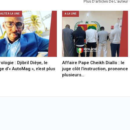
Plus D'articles De L'auteur
ALITÉ À LA UNE
A LA UNE
ologie : Djibril Dièye, le
Affaire Pape Cheikh Diallo : le
ge d’« AutoMag », n’est plus
juge clôt l’instruction, prononce
plusieurs…