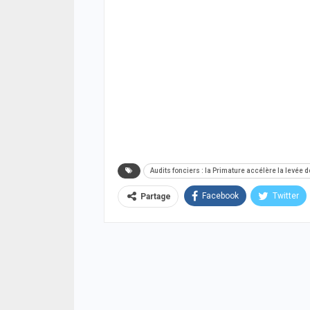
Audits fonciers : la Primature accélère la levée
Facebook
Twitter
Partage