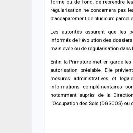
forme ou de fond, de reprendre leu
donn
régularisation ne concernera pas le
06/08
d’accaparement de plusieurs parcelle
ACTUA
Les autorités assurent que les p
Décè
la fa
informés de l’évolution des dossiers 
mour
mainlevée ou de régularisation dans l
06/08
Enfin, la Primature met en garde les
ACTUA
Jaxa
autorisation préalable. Elle prévie
tenta
mesures administratives et légal
point
06/08
informations complémentaires son
notamment auprès de la Direction
l’Occupation des Sols (DGSCOS) ou de 