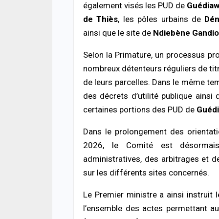
également visés les PUD de
Guédiaw
ECON
de Thiès
, les pôles urbains de
Dén
Séné
milli
ainsi que le site de
Ndiebène Gandio
de d
06/08
Selon la Primature, un processus pr
nombreux détenteurs réguliers de tit
ACTUA
Soud
de leurs parcelles. Dans le même tem
débl
des décrets d’utilité publique ains
pour 
past
certaines portions des PUD de
Guéd
06/08
Dans le prolongement des orientatio
ACTUA
2026, le Comité est désormais 
HLM 
administratives, des arbitrages et 
l’ab
poli
sur les différents sites concernés.
06/08
Le Premier ministre a ainsi instrui
SANT
l’ensemble des actes permettant aux
Urge
s’ef