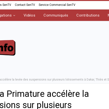
os SenTV
Contact SenTV
Service Commercial SenTV
gations
Vidéos
Communiqués
Contributions
 accélère la levée des suspensions sur plusieurs lotissements à Dakar, Thiès et S
la Primature accélère la
sions sur plusieurs