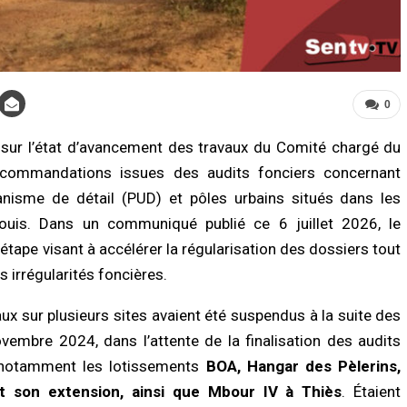
0
t sur l’état d’avancement des travaux du Comité chargé du
commandations issues des audits fonciers concernant
UNE
A LA UNE
banisme de détail (PUD) et pôles urbains situés dans les
d Magal de Touba : la Police
Drogue et jeunesse au Sénégal : une
onale présente un bilan marqué par
menace qui gagne du terrain, entre tra
Louis. Dans un communiqué publié ce 6 juillet 2026, le
nterpellations et un important
et prévention
ape visant à accélérer la régularisation des dossiers tout
ositif…
08/08/2026 à 10:58
/2026 à 00:34
s irrégularités foncières.
ACTUALITÉ À LA UNE
aux sur plusieurs sites avaient été suspendus à la suite des
LITÉ À LA UNE
Territoriales 2027 : Modou Diagne Fa
l : Serigne Mountakha Mbacké
dénonce les « signaux inquiétants »
embre 2024, dans l’attente de la finalisation des audits
le les fidèles à privilégier les
08/08/2026 à 10:37
es plutôt que les visites
 notamment les lotissements
BOA, Hangar des Pèlerins,
/2026 à 18:22
son extension, ainsi que Mbour IV à Thiès
. Étaient
ACTUALITÉ À LA UNE