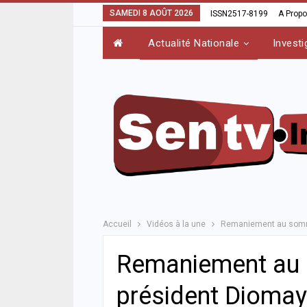
SAMEDI 8 AOÛT 2026
ISSN2517-8199
A Prop
Actualité Nationale
Investi
Accueil
Vidéos à la une
Remaniement au sommet
Remaniement au s
président Diomay