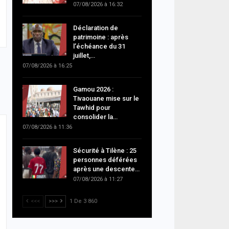
07/08/2026 à 16:32
Déclaration de
patrimoine : après
l’échéance du 31
juillet,…
07/08/2026 à 16:25
Gamou 2026 :
Tivaouane mise sur le
Tawhid pour
consolider la…
07/08/2026 à 11:36
Sécurité à Tilène : 25
personnes déférées
après une descente…
07/08/2026 à 11:27
<<<
>>>
1 De 3 860