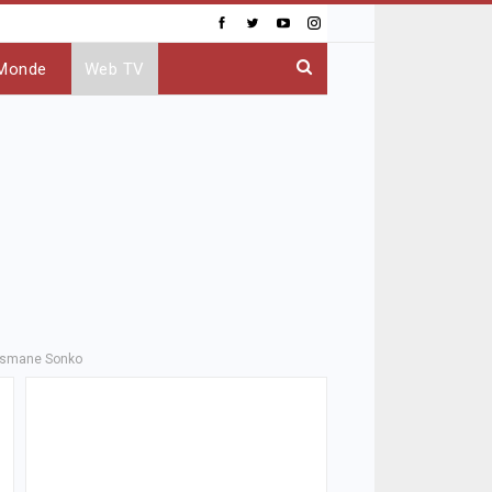
Monde
Web TV
Ousmane Sonko