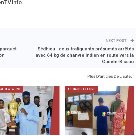
enTV.info
NEXT POST
 parquet
Sédhiou : deux trafiquants présumés arrêtés
ion
avec 64 kg de chanvre indien en route vers la
Guinée-Bissau
Plus D'articles De L'auteur
ALITÉ À LA UNE
ACTUALITÉ À LA UNE