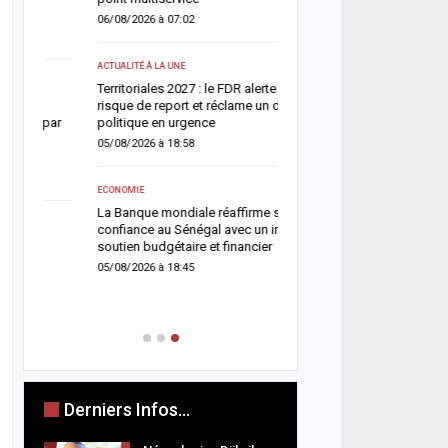
07/08/2026 à 16:25
06/08/2026 à 07:02
ACTUALITÉ À LA UNE
ACTUALITÉ À LA UNE
Gamou 2026 : Tivaouane 
Territoriales 2027 : le FDR alerte sur un
Tawhid pour consolider la
risque de report et réclame un dialogue
07/08/2026 à 11:36
ar
politique en urgence
05/08/2026 à 18:58
SOCIÉTÉ
Sécurité à Tilène : 25 pe
ECONOMIE
déférées après une des
La Banque mondiale réaffirme sa
de la Police
confiance au Sénégal avec un important
07/08/2026 à 11:27
soutien budgétaire et financier
05/08/2026 à 18:45
Derniers Infos...