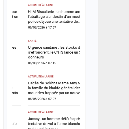
Affaire Pape Cheikh Diallo
ACTUALITÉ À LA UNE
l’instruction, prononce p
r
HLM Biscuiterie : un homme arrêté après
lieux et renvoie des pré
un
l’abattage clandestin d’un mouton, la
07/08/2026 à 18:14
police déjoue une tentative de…
06/08/2026 à 17:57
ACTUALITÉ À LA UNE
Cité Aliou Sow : la polic
SANTÉ
présumé réseau de prost
s
Urgence sanitaire : les stocks de sang
appartement
s’effondrent, le CNTS lance un SOS aux
07/08/2026 à 16:37
donneurs
06/08/2026 à 07:15
ACTUALITÉ À LA UNE
Politique : Aminata Tour
ACTUALITÉ À LA UNE
majorité de maires autou
Décès de Sokhna Mame Amy Mbacké :
Diomaye Faye
la famille du khalife général des
07/08/2026 à 16:32
in
mourides frappée par un nouveau deuil
06/08/2026 à 07:07
ACTUALITÉ À LA UNE
Déclaration de patrimoin
ACTUALITÉ À LA UNE
l’échéance du 31 juillet,
Jaxaay : un homme déféré après une
exige la mise en conform
e
tentative de vol à l’arme blanche dans un
retardataires
point multiservice