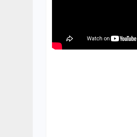
07/08
06/08/2026 à 07:02
ACTUA
ACTUALITÉ À LA UNE
Gamo
Territoriales 2027 : le FDR alerte sur un
Tawhi
risque de report et réclame un dialogue
07/08
politique en urgence
05/08/2026 à 18:58
SOCIÉ
Sécur
ECONOMIE
défé
La Banque mondiale réaffirme sa
de la
confiance au Sénégal avec un important
07/08
soutien budgétaire et financier
05/08/2026 à 18:45