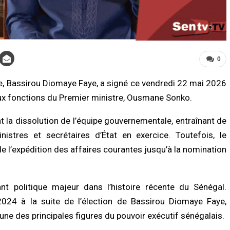
0
e,
Bassirou Diomaye Faye
, a signé ce vendredi 22 mai 2026
x fonctions du Premier ministre,
Ousmane Sonko
.
LITÉ À LA UNE
ACTUALITÉ À LA UNE
logie : Djibril Dièye, le visage d’«
Touba : une jeune mère meurt après d
t la dissolution de l’équipe gouvernementale, entraînant de
Mag », n’est plus
violents malaises, une accusation
d’empoisonnement au cœur de
istres et secrétaires d’État en exercice. Toutefois, le
/2026 à 10:28
l’enquête
 l’expédition des affaires courantes jusqu’à la nomination
07/08/2026 à 08:21
LITÉ À LA UNE
e du Sénégal de basket :
ACTUALITÉ À LA UNE
semblée nationale remet le trophée
nt politique majeur dans l’histoire récente du Sénégal.
 finale Dames à la Fédération
Assemblée nationale : une session
extraordinaire décisive s’ouvre avec s
/2026 à 06:53
024 à la suite de l’élection de
Bassirou Diomaye Faye
,
commissions d’enquête parlementair
’une des principales figures du pouvoir exécutif sénégalais.
07/08/2026 à 03:06
UNE