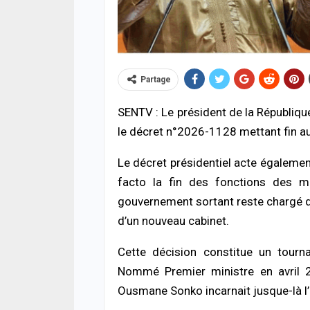
Partage
SENTV : Le président de la Républiqu
le décret n°2026-1128 mettant fin au
ECONOMIE
ACTUA
Sénégal–Banque mondiale : 220,7
Nécro
Le décret présidentiel acte égalemen
milliards FCFA pour accélérer les projets
Auto
de développement
facto la fin des fonctions des min
08/08
06/08/2026 à 18:05
gouvernement sortant reste chargé de
ACTUA
d’un nouveau cabinet.
ACTUALITÉ À LA UNE
Coup
Soudure 2026 : le gouvernement
l’As
Cette décision constitue un tourna
débloque plus de 7,2 milliards FCFA
de la
pour renforcer l’assistance alimentaire et
08/08
Nommé Premier ministre en avril 2
pastorale
Ousmane Sonko
incarnait jusque-là l
06/08/2026 à 18:01
A LA 