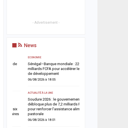
- Advertisement -
News
ECONOMIE
ACTUALITÉ À LA UNE
e
Sénégal–Banque mondiale : 220,7
Nécrologie : Djibril Dièye,
milliards FCFA pour accélérer les projets
AutoMag », n’est plus
de développement
08/08/2026 à 10:28
06/08/2026 à 18:05
ACTUALITÉ À LA UNE
ACTUALITÉ À LA UNE
Coupe du Sénégal de bas
Soudure 2026 : le gouvernement
l’Assemblée nationale re
débloque plus de 7,2 milliards FCFA
de la finale Dames à la F
ix
pour renforcer l’assistance alimentaire et
08/08/2026 à 06:53
es
pastorale
06/08/2026 à 18:01
A LA UNE