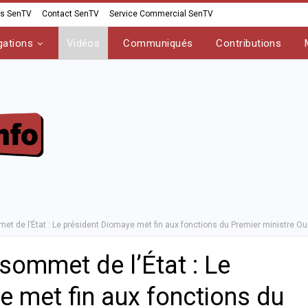
os SenTV
Contact SenTV
Service Commercial SenTV
gations
Vidéos
Communiqués
Contributions
 de l’État : Le président Diomaye met fin aux fonctions du Premier ministre 
ommet de l’État : Le
e met fin aux fonctions du