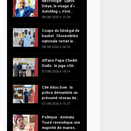
Nécrologie : Djibril
Dièye, le visage d’«
AutoMag », n’est…
08/08/2026 à 10:28
Coupe du Sénégal de
basket : l’Assemblée
nationale remet le…
08/08/2026 à 06:53
Affaire Pape Cheikh
Diallo : le juge clôt…
07/08/2026 à 18:14
Cité Aliou Sow : la
police démantèle un
présumé réseau de…
07/08/2026 à 16:37
Politique : Aminata
Touré revendique une
majorité de maires…