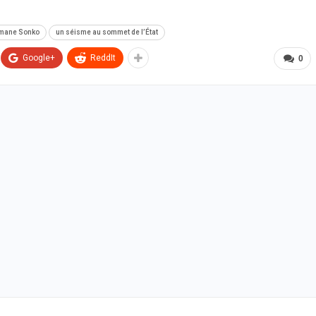
smane Sonko
un séisme au sommet de l’État
Google+
ReddIt
0