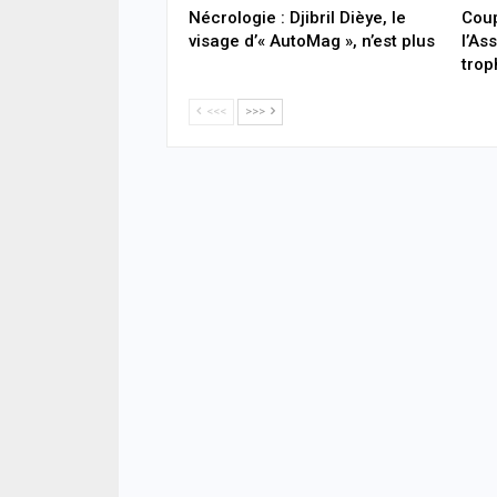
Nécrologie : Djibril Dièye, le
Coup
visage d’« AutoMag », n’est plus
l’As
trop
<<<
>>>