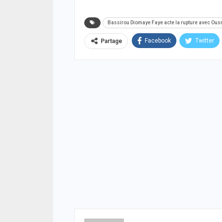
Bassirou Diomaye Faye acte la rupture avec Ou
Facebook
Twitter
Partage