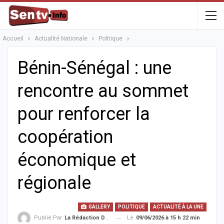
Accueil
Actualité Nationale
Politique
Bénin-Sénégal : une
rencontre au sommet
pour renforcer la
coopération
économique et
régionale
GALLERY
POLITIQUE
ACTUALITÉ À LA UNE
Le
09/06/2026 à 15 h 22 min
Publié Par
La Rédaction De La SenTV.info