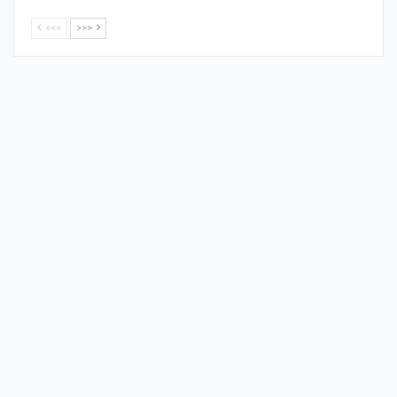
<<<
>>>