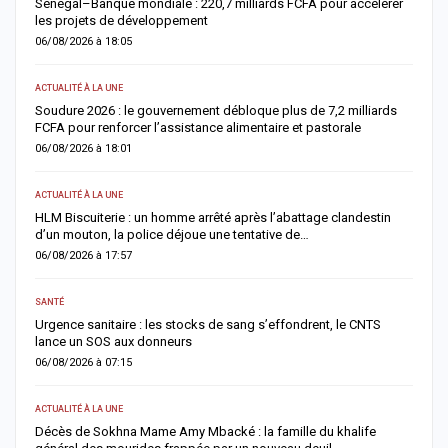
Sénégal–Banque mondiale : 220,7 milliards FCFA pour accélérer
O
les projets de développement
c
06/08/2026 à 18:05
0
ACTUALITÉ À LA UNE
AC
re
Soudure 2026 : le gouvernement débloque plus de 7,2 milliards
R
FCFA pour renforcer l’assistance alimentaire et pastorale
r
06/08/2026 à 18:01
0
ACTUALITÉ À LA UNE
S
la
HLM Biscuiterie : un homme arrêté après l’abattage clandestin
V
d’un mouton, la police déjoue une tentative de…
r
06/08/2026 à 17:57
0
SANTÉ
AC
Urgence sanitaire : les stocks de sang s’effondrent, le CNTS
M
lance un SOS aux donneurs
l
06/08/2026 à 07:15
0
ACTUALITÉ À LA UNE
AC
Décès de Sokhna Mame Amy Mbacké : la famille du khalife
F