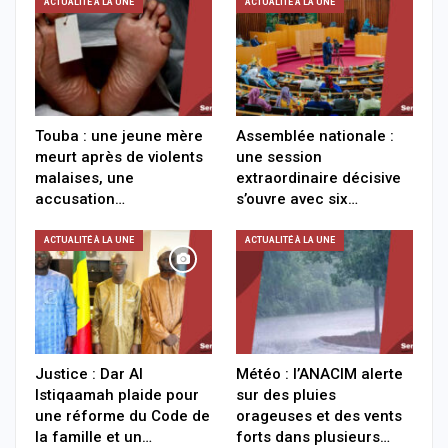
ACTUALITÉ À LA UNE
ACTUALITÉ À LA UNE
Touba : une jeune mère
Assemblée nationale :
meurt après de violents
une session
malaises, une
extraordinaire décisive
accusation…
s’ouvre avec six…
ACTUALITÉ À LA UNE
ACTUALITÉ À LA UNE
Justice : Dar Al
Météo : l’ANACIM alerte
Istiqaamah plaide pour
sur des pluies
une réforme du Code de
orageuses et des vents
la famille et un…
forts dans plusieurs…