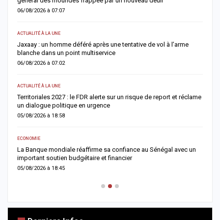
général des mourides frappée par un nouveau deuil
s
06/08/2026 à 07:07
0
ACTUALITÉ À LA UNE
A 
Jaxaay : un homme déféré après une tentative de vol à l’arme
I
blanche dans un point multiservice
M
06/08/2026 à 07:02
0
ACTUALITÉ À LA UNE
AC
Territoriales 2027 : le FDR alerte sur un risque de report et réclame
D
un dialogue politique en urgence
j
05/08/2026 à 18:58
0
ECONOMIE
AC
er
La Banque mondiale réaffirme sa confiance au Sénégal avec un
T
important soutien budgétaire et financier
c
05/08/2026 à 18:45
0