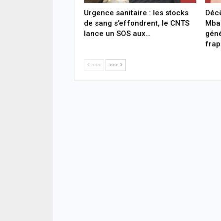
Urgence sanitaire : les stocks
Déc
de sang s’effondrent, le CNTS
Mbac
lance un SOS aux…
géné
fra
<<<
>>>