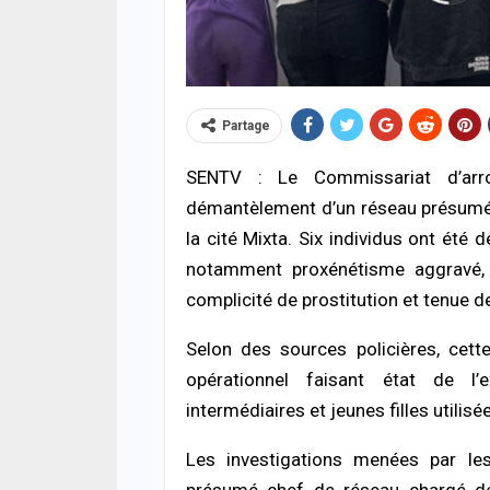
Partage
SENTV : Le Commissariat d’arr
démantèlement d’un réseau présumé d
ACTUA
la cité Mixta. Six individus ont été 
Cyber
impl
notamment proxénétisme aggravé, e
deux,
complicité de prostitution et tenue 
04/08
Selon des sources policières, cette
ACTUA
opérationnel faisant état de l’e
Jaxa
retr
intermédiaires et jeunes filles utilisé
enqu
04/08
Les investigations menées par le
présumé chef de réseau chargé de