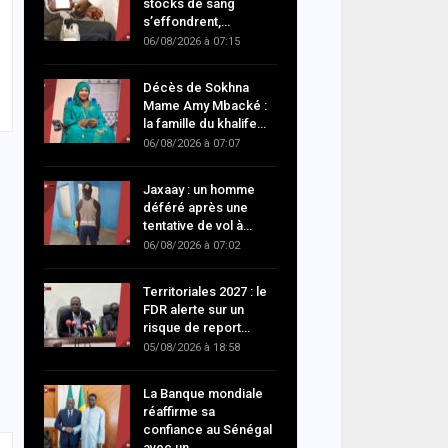
stocks de sang
s’effondrent,…
06/08/2026 à 07:15
Décès de Sokhna
Mame Amy Mbacké :
la famille du khalife…
06/08/2026 à 07:07
Jaxaay : un homme
déféré après une
tentative de vol à…
06/08/2026 à 07:02
Territoriales 2027 : le
FDR alerte sur un
risque de report…
05/08/2026 à 18:58
La Banque mondiale
réaffirme sa
confiance au Sénégal
avec un…