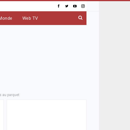
Monde
Web TV
s au parquet