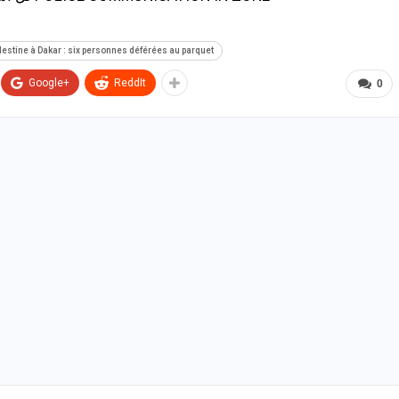
estine à Dakar : six personnes déférées au parquet
Google+
ReddIt
0