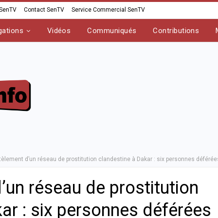
 SenTV
Contact SenTV
Service Commercial SenTV
gations
Vidéos
Communiqués
Contributions
lement d’un réseau de prostitution clandestine à Dakar : six personnes déférée
un réseau de prostitution
ar : six personnes déférées