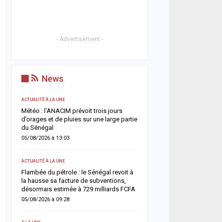
- Advertisement -
News
ACTUALITÉ À LA UNE
ACTUALITÉ À LA UNE
g
Météo : l’ANACIM prévoit trois jours
Cybercriminalité en Afrique
ux
d’orages et de pluies sur une large partie
impliquée dans plus d’un
du Sénégal
deux, alerte Interpol
05/08/2026 à 13:03
04/08/2026 à 11:57
ACTUALITÉ À LA UNE
ACTUALITÉ À LA UNE
 :
Flambée du pétrole : le Sénégal revoit à
Jaxaay : un enseignant d
la hausse sa facture de subventions,
retrouvé mort à son domi
il
désormais estimée à 729 milliards FCFA
enquête ouverte
05/08/2026 à 09:28
04/08/2026 à 08:58