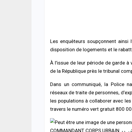
rout
03/08
ACTUA
Maga
toute
Les enquêteurs soupçonnent ainsi l
fidél
03/08
disposition de logements et le rabatt
SOCIÉ
À l’issue de leur période de garde à 
Cérém
de la République près le tribunal com
des 
s’aut
Dans un communiqué, la Police nati
03/08
réseaux de traite de personnes, d’expl
les populations à collaborer avec les
travers le numéro vert gratuit 800 00