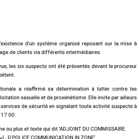
es
05/08/2026 à 16:13
/2026 à 20:13
ACTUALITÉ À LA UNE
LITÉ À LA UNE
Respect de la dignité des détenus : le
l 2026 : Sokhna Aïda Diallo écarte
ministère de la Justice réforme les
 idée de remariage et réaffirme sa
méthodes de fouille
’existence d’un système organisé reposant sur la mise à
ité à Cheikh Béthio Thioune
05/08/2026 à 13:23
/2026 à 20:05
age de clients via différents intermédiaires.
SOCIÉTÉ
TÉ
vue, les six suspects ont été présentés devant le procureur
Vacances au Sénégal : la recrudesce
onie Officielle : le Khalife général
des noyades en mer relance l’appel à 
pétent.
Mourides alerte sur « un monde qui
prudence
odétruit » et appelle à renforcer…
05/08/2026 à 13:11
onale a réaffirmé sa détermination à lutter contre les
/2026 à 15:57
oitation sexuelle et de proxénétisme. Elle invite par ailleurs
 services de sécurité en signalant toute activité suspecte à
 17 00.