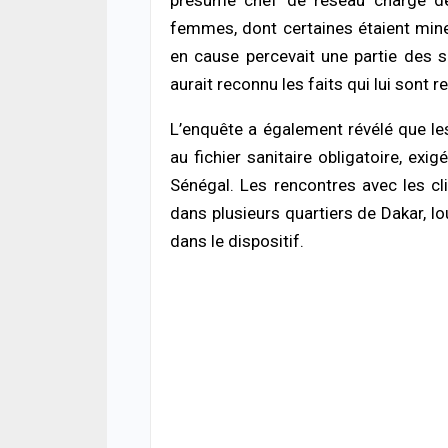
ACTUA
Rufi
femmes, dont certaines étaient mine
inte
en cause percevait une partie des 
chan
drog
aurait reconnu les faits qui lui sont 
04/08
L’enquête a également révélé que les
SOCIÉ
au fichier sanitaire obligatoire, exi
Rebe
nuit 
Sénégal. Les rencontres avec les cl
pour
dans plusieurs quartiers de Dakar, l
04/08
dans le dispositif.
ACTUA
Abse
Lami
justi
04/08
SOCIÉ
Reto
pomp
victi