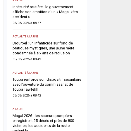
A LA UNE
ACTUALITÉ À LA UNE
Insécurité routière : le gouvernement
Rufisque-Est : sept pers
 un
affiche son ambition d’un « Magal zéro
interpellées dans une en
accident »
chantage, sextorsion et 
drogue
05/08/2026 à 08:57
04/08/2026 à 08:49
ACTUALITÉ À LA UNE
SOCIÉTÉ
n
Diourbel : un infanticide sur fond de
ue
pratiques mystiques, une jeune mère
Rebeuss : Me Moussa Sar
condamnée à six ans de réclusion
nuit les cellules les plus
pour évaluer les conditi
05/08/2026 à 08:49
04/08/2026 à 08:24
ACTUALITÉ À LA UNE
ACTUALITÉ À LA UNE
Touba renforce son dispositif sécuritaire
ant
avec l’ouverture du commissariat de
Absentéisme après le M
Touba Tawfekh
Lamine Dianté somme 17
justifier leur absence
05/08/2026 à 08:42
04/08/2026 à 08:12
A LA UNE
SOCIÉTÉ
Magal 2026 : les sapeurs-pompiers
enregistrent 25 décès et près de 800
Retour du Magal 2026 : l
victimes, les accidents de la route
pompiers recensent 22 d
restent la…
victimes, la vigilance ren