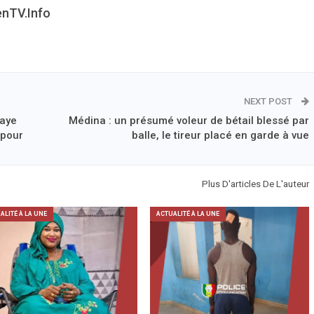
enTV.info
NEXT POST
Faye
Médina : un présumé voleur de bétail blessé par
 pour
balle, le tireur placé en garde à vue
Plus D'articles De L'auteur
ALITÉ À LA UNE
ACTUALITÉ À LA UNE