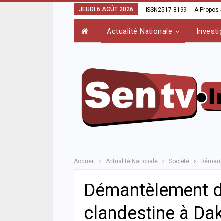
JEUDI 6 AOÛT 2026
ISSN2517-8199
A Propos
Actualité Nationale
Investi
Accueil
Actualité Nationale
Société
Démantè
Démantèlement d’
clandestine à Dak