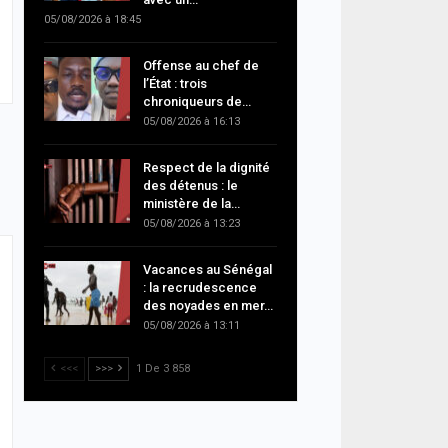
05/08/2026 à 18:45
Offense au chef de
l’État : trois
chroniqueurs de…
05/08/2026 à 16:13
Respect de la dignité
des détenus : le
ministère de la…
05/08/2026 à 13:23
Vacances au Sénégal
: la recrudescence
des noyades en mer…
05/08/2026 à 13:11
<<<
>>>
1 De 3 858