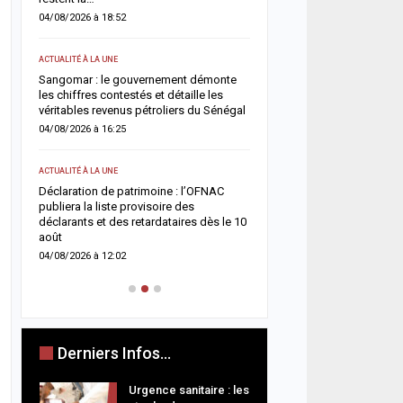
routes
04/08/2026 à 18:52
03/08/2026 à 20:13
ACTUALITÉ À LA UNE
ACTUALITÉ À LA UNE
Sangomar : le gouvernement démonte
les chiffres contestés et détaille les
Magal 2026 : Sokhna Aïda
véritables revenus pétroliers du Sénégal
toute idée de remariage e
fidélité à Cheikh Béthio 
04/08/2026 à 16:25
03/08/2026 à 20:05
ACTUALITÉ À LA UNE
SOCIÉTÉ
nce
Déclaration de patrimoine : l’OFNAC
la
publiera la liste provisoire des
Cérémonie Officielle : le 
déclarants et des retardataires dès le 10
des Mourides alerte sur 
août
s’autodétruit » et appelle
04/08/2026 à 12:02
03/08/2026 à 15:57
Derniers Infos...
Urgence sanitaire : les