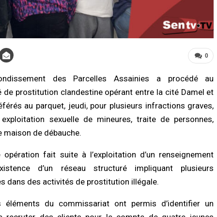
0
ondissement des Parcelles Assainies a procédé au
e prostitution clandestine opérant entre la cité Damel et
LITÉ À LA UNE
A LA UNE
déférés au parquet, jeudi, pour plusieurs infractions graves,
criminalité en Afrique : l’IA
Urgence sanitaire : les stocks de san
iquée dans plus d’un cybercrime sur
s’effondrent, le CNTS lance un SOS a
xploitation sexuelle de mineures, traite de personnes,
 alerte Interpol
donneurs
de maison de débauche.
/2026 à 11:57
06/08/2026 à 07:15
 opération fait suite à l’exploitation d’un renseignement
LITÉ À LA UNE
ACTUALITÉ À LA UNE
xistence d’un réseau structuré impliquant plusieurs
ay : un enseignant de 32 ans
Décès de Sokhna Mame Amy Mbacké
ouvé mort à son domicile, une
la famille du khalife général des
es dans des activités de prostitution illégale.
ête ouverte
mourides frappée par un nouveau deu
/2026 à 08:58
06/08/2026 à 07:07
s éléments du commissariat ont permis d’identifier un
 recruter des clients pour le compte de quatre jeunes