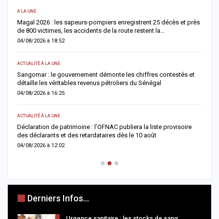
A LA UNE
S
Magal 2026 : les sapeurs-pompiers enregistrent 25 décès et près
R
de 800 victimes, les accidents de la route restent la…
e
04/08/2026 à 18:52
0
ACTUALITÉ À LA UNE
AC
Sangomar : le gouvernement démonte les chiffres contestés et
M
détaille les véritables revenus pétroliers du Sénégal
e
04/08/2026 à 16:25
0
ACTUALITÉ À LA UNE
S
Déclaration de patrimoine : l’OFNAC publiera la liste provisoire
C
des déclarants et des retardataires dès le 10 août
u
04/08/2026 à 12:02
0
Derniers Infos...
Urgence sanitaire : les stocks de sang