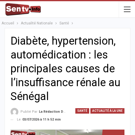
Accueil
Actualité Nationale
Santé
Diabète, hypertension,
automédication : les
principales causes de
l’insuffisance rénale au
Sénégal
SANTÉ
ACTUALITÉ À LA UNE
Publié Par
La Rédaction De La SenTV.info
Le
03/07/2026 à 11 h 52 min