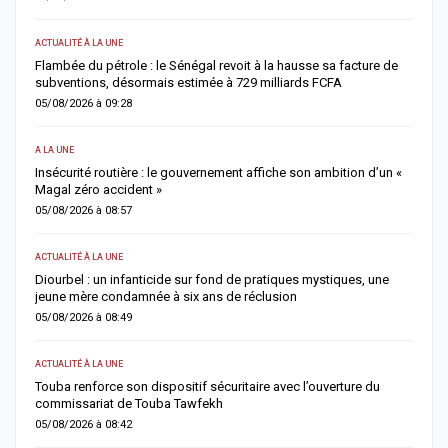
ACTUALITÉ À LA UNE
AC
Flambée du pétrole : le Sénégal revoit à la hausse sa facture de
J
subventions, désormais estimée à 729 milliards FCFA
u
05/08/2026 à 09:28
0
A LA UNE
AC
Insécurité routière : le gouvernement affiche son ambition d’un «
R
Magal zéro accident »
p
05/08/2026 à 08:57
0
ACTUALITÉ À LA UNE
S
me
Diourbel : un infanticide sur fond de pratiques mystiques, une
R
jeune mère condamnée à six ans de réclusion
s
05/08/2026 à 08:49
0
ACTUALITÉ À LA UNE
AC
Touba renforce son dispositif sécuritaire avec l’ouverture du
A
commissariat de Touba Tawfekh
1
05/08/2026 à 08:42
0