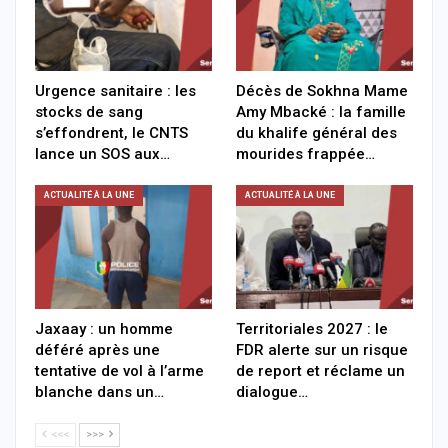
Urgence sanitaire : les
Décès de Sokhna Mame
stocks de sang
Amy Mbacké : la famille
s’effondrent, le CNTS
du khalife général des
lance un SOS aux…
mourides frappée…
ACTUALITÉ À LA UNE
ACTUALITÉ À LA UNE
Jaxaay : un homme
Territoriales 2027 : le
déféré après une
FDR alerte sur un risque
tentative de vol à l’arme
de report et réclame un
blanche dans un…
dialogue…
<<<
>>>