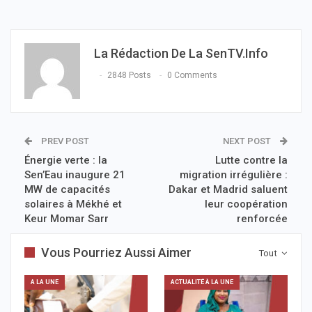
La Rédaction De La SenTV.info
2848 Posts
0 Comments
PREV POST
NEXT POST
Énergie verte : la
Lutte contre la
Sen’Eau inaugure 21
migration irrégulière :
MW de capacités
Dakar et Madrid saluent
solaires à Mékhé et
leur coopération
Keur Momar Sarr
renforcée
Vous Pourriez Aussi Aimer
Tout
A LA UNE
ACTUALITÉ À LA UNE