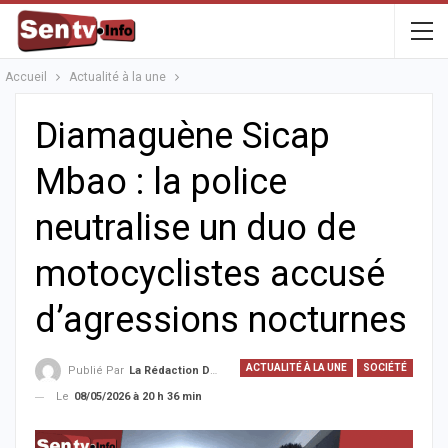
Accueil
Actualité à la une
Diamaguène Sicap
Mbao : la police
neutralise un duo de
motocyclistes accusé
d’agressions nocturnes
ACTUALITÉ À LA UNE
SOCIÉTÉ
Publié Par
La Rédaction De La SenTV.info
Le
08/05/2026 à 20 h 36 min