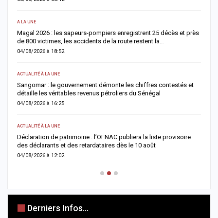
A LA UNE
S
Magal 2026 : les sapeurs-pompiers enregistrent 25 décès et près
R
de 800 victimes, les accidents de la route restent la…
e
04/08/2026 à 18:52
0
ACTUALITÉ À LA UNE
AC
Sangomar : le gouvernement démonte les chiffres contestés et
M
détaille les véritables revenus pétroliers du Sénégal
e
04/08/2026 à 16:25
0
ACTUALITÉ À LA UNE
S
Déclaration de patrimoine : l’OFNAC publiera la liste provisoire
C
des déclarants et des retardataires dès le 10 août
u
04/08/2026 à 12:02
0
Derniers Infos...