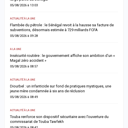
05/08/2026 à 13:03
0
ACTUALITÉ À LA UNE
AC
Flambée du pétrole : le Sénégal revoit à la hausse sa facture de
J
subventions, désormais estimée à 729 milliards FCFA
u
05/08/2026 à 09:28
0
A LA UNE
AC
Insécurité routière : le gouvernement affiche son ambition d’un «
R
Magal zéro accident »
p
05/08/2026 à 08:57
0
ACTUALITÉ À LA UNE
S
me
Diourbel : un infanticide sur fond de pratiques mystiques, une
R
jeune mère condamnée à six ans de réclusion
s
05/08/2026 à 08:49
0
ACTUALITÉ À LA UNE
AC
Touba renforce son dispositif sécuritaire avec l’ouverture du
A
commissariat de Touba Tawfekh
1
05/08/2026 à 08:42
0