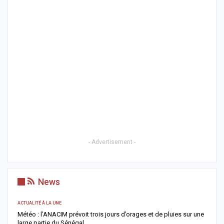
- Advertisement -
News
ACTUALITÉ À LA UNE
AC
Météo : l’ANACIM prévoit trois jours d’orages et de pluies sur une
C
large partie du Sénégal
c