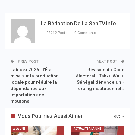
La Rédaction De La SenTV.info
28012 Posts
0 Comments
PREV POST
NEXT POST
Tabaski 2026 : l’État
Révision du Code
mise sur la production
électoral : Takku Wallu
locale pour réduire la
Sénégal dénonce un «
dépendance aux
forcing institutionnel »
importations de
moutons
Vous Pourriez Aussi Aimer
Tout
A LA UNE
ACTUALITÉ À LA UNE