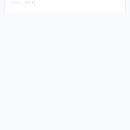
<<<
>>>