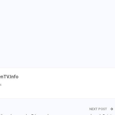
enTV.info
s
NEXT POST