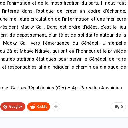
/2026 à 08:49
de l’animation et de la massification du parti. Il nous faut
dispositif…
l’interne dans l’optique de créer un cadre d’échange,
07/08/2026 à 00:34
LITÉ À LA UNE
une meilleure circulation de l’information et une meilleure
a renforce son dispositif sécuritaire
ACTUALITÉ À LA UNE
 l’ouverture du commissariat de
résident Macky Sall. Dans cet ordre d’idées, c’est le lieu
a Tawfekh
Deuil : Serigne Mountakha Mbacké
prit de dépassement, d’unité et de solidarité autour de la
appelle les fidèles à privilégier les
/2026 à 08:42
prières plutôt que les visites
t Macky Sall vers l’émergence du Sénégal. J’interpelle
06/08/2026 à 18:22
UNE
u Bâ et Mbaye Ndiaye, qui ont eu l’honneur et le privilège
l 2026 : les sapeurs-pompiers
 hautes stations étatiques pour servir le Sénégal, de faire
ECONOMIE
gistrent 25 décès et près de 800
mes, les accidents de la route
Sénégal–Banque mondiale : 220,7
ts et responsables afin d’indiquer le chemin du dialogue, de
nt la…
milliards FCFA pour accélérer les proj
de développement
/2026 à 18:52
06/08/2026 à 18:05
 des Cadres Républicains (Ccr) – Apr Parcelles Assainies
Google+
ReddIt
0