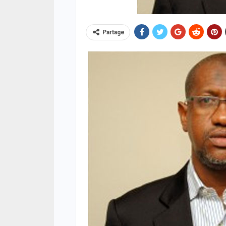
Partage
ACTUA
Respe
minis
méth
05/08
SOCIÉ
Vaca
des 
prud
05/08