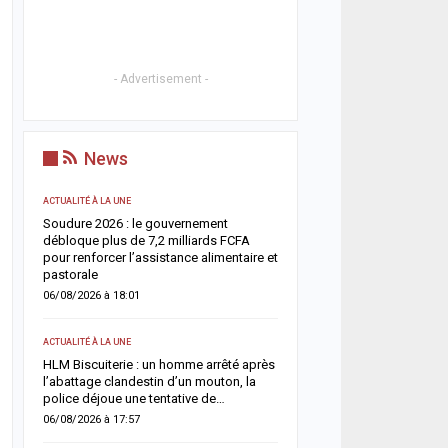
- Advertisement -
News
ACTUALITÉ À LA UNE
ACTUALITÉ À LA UNE
Soudure 2026 : le gouvernement
Respect de la dignité des
ix
débloque plus de 7,2 milliards FCFA
ministère de la Justice r
es
pour renforcer l’assistance alimentaire et
méthodes de fouille
pastorale
05/08/2026 à 13:23
06/08/2026 à 18:01
SOCIÉTÉ
ACTUALITÉ À LA UNE
r
Vacances au Sénégal : l
un
HLM Biscuiterie : un homme arrêté après
des noyades en mer relan
l’abattage clandestin d’un mouton, la
prudence
police déjoue une tentative de…
05/08/2026 à 13:11
06/08/2026 à 17:57