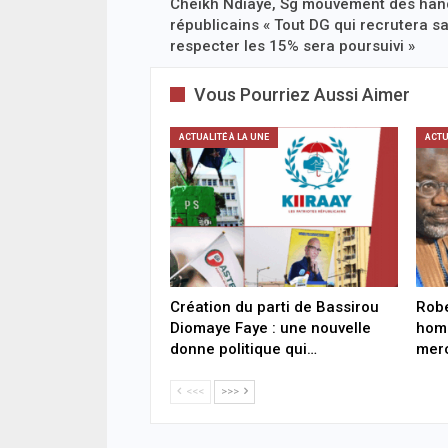
Cheikh Ndiaye, Sg mouvement des han
républicains « Tout DG qui recrutera s
respecter les 15% sera poursuivi »
Vous Pourriez Aussi Aimer
ACTUALITÉ À LA UNE
ACTU
Création du parti de Bassirou
Robe
Diomaye Faye : une nouvelle
homm
donne politique qui…
merc
<<<
>>>