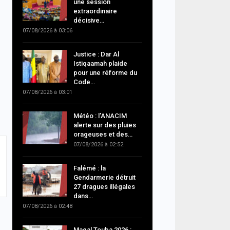
une session
extraordinaire
décisive…
07/08/2026 à 03:06
Justice : Dar Al
Istiqaamah plaide
pour une réforme du
Code…
07/08/2026 à 03:01
Météo : l’ANACIM
alerte sur des pluies
orageuses et des…
07/08/2026 à 02:52
Falémé : la
Gendarmerie détruit
27 dragues illégales
dans…
07/08/2026 à 02:48
Magal Touba 2026 :