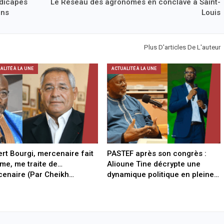
dicapés
Le Réseau des agronomes en conclave à Saint-
ans
Louis
Plus D'articles De L'auteur
ALITÉ À LA UNE
ACTUALITÉ À LA UNE
rt Bourgi, mercenaire fait
PASTEF après son congrès :
e, me traite de…
Alioune Tine décrypte une
enaire (Par Cheikh…
dynamique politique en pleine…