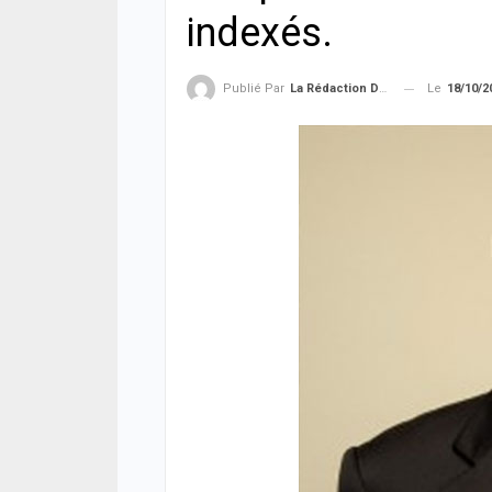
indexés.
Le
18/10/2
Publié Par
La Rédaction De La SenTV.info