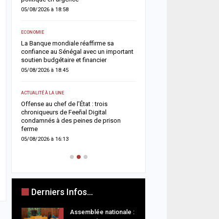
05/08/2026 à 08:49
05/08/2026 à 18:58
ACTUALITÉ À LA UNE
ECONOMIE
Touba renforce son dispos
La Banque mondiale réaffirme sa
avec l’ouverture du comm
confiance au Sénégal avec un important
Touba Tawfekh
soutien budgétaire et financier
05/08/2026 à 08:42
05/08/2026 à 18:45
A LA UNE
ACTUALITÉ À LA UNE
Magal 2026 : les sapeur
Offense au chef de l’État : trois
enregistrent 25 décès et
chroniqueurs de Feeñal Digital
victimes, les accidents d
ets
condamnés à des peines de prison
restent la…
ferme
04/08/2026 à 18:52
05/08/2026 à 16:13
Derniers Infos...
Assemblée nationale :