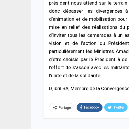
05/08
président nous attend sur le terrain 
donc dépasser les divergences à 
ACTUA
d’animation et de mobilisation pour 
Toub
avec
mise en relief des réalisations du p
Toub
d’inviter tous les camarades à un es
05/08
vision et de l’action du Présiden
A LA 
particulièrement les Ministres Amado
Maga
d’être choisis par le Président à de
enre
victi
l’effort de s’assoir avec les militan
reste
l’unité et de la solidarité.
04/08
Djibril BA, Membre de la Convergence
Facebook
Twitter
Partage