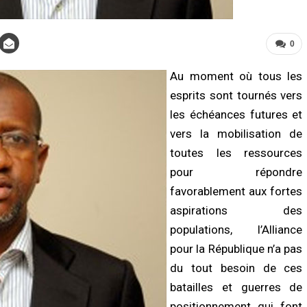
0
Au moment où tous les
esprits sont tournés vers
les échéances futures et
vers la mobilisation de
LITÉ À LA UNE
ACTUALITÉ À LA UNE
toutes les ressources
ct de la dignité des détenus : le
Assemblée nationale : une session
tère de la Justice réforme les
extraordinaire décisive s’ouvre avec s
pour répondre
odes de fouille
commissions d’enquête parlementair
favorablement aux fortes
/2026 à 13:23
07/08/2026 à 03:06
aspirations des
TÉ
ACTUALITÉ À LA UNE
populations, l’Alliance
nces au Sénégal : la recrudescence
Justice : Dar Al Istiqaamah plaide pou
pour la République n’a pas
noyades en mer relance l’appel à la
une réforme du Code de la famille et 
ence
renforcement du rôle des cadis
du tout besoin de ces
/2026 à 13:11
07/08/2026 à 03:01
batailles et guerres de
positionnement qui font