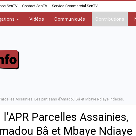
opos SenTV
Contact SenTV
Service Commercial SenTV
gations
Vidéos
Communiqués
Contributions
Parcelles Assainies, Les partisans d’Amadou Bâ et Mbaye Ndiaye indexés.
l’APR Parcelles Assainies,
’Amadou Bâ et Mbaye Ndiaye