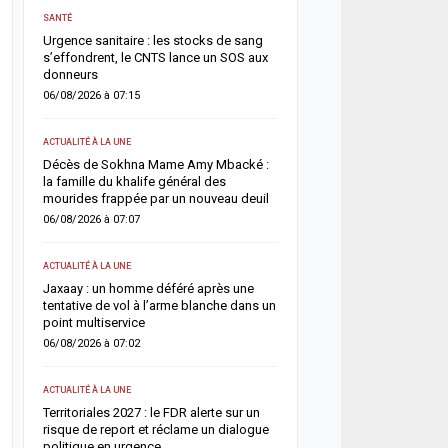
ACTUALITÉ À LA UNE
SANTÉ
s
Météo : l’ANACIM prévoit 
Urgence sanitaire : les stocks de sang
d’orages et de pluies sur
s’effondrent, le CNTS lance un SOS aux
du Sénégal
donneurs
05/08/2026 à 13:03
06/08/2026 à 07:15
ACTUALITÉ À LA UNE
ACTUALITÉ À LA UNE
Flambée du pétrole : le S
Décès de Sokhna Mame Amy Mbacké :
la hausse sa facture de 
in
la famille du khalife général des
désormais estimée à 729
mourides frappée par un nouveau deuil
05/08/2026 à 09:28
06/08/2026 à 07:07
A LA UNE
ACTUALITÉ À LA UNE
Insécurité routière : le 
e
Jaxaay : un homme déféré après une
affiche son ambition d’u
tentative de vol à l’arme blanche dans un
accident »
point multiservice
05/08/2026 à 08:57
06/08/2026 à 07:02
ACTUALITÉ À LA UNE
ACTUALITÉ À LA UNE
Diourbel : un infanticide
Territoriales 2027 : le FDR alerte sur un
pratiques mystiques, un
ar
risque de report et réclame un dialogue
condamnée à six ans de 
politique en urgence