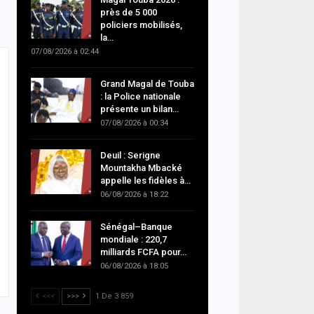
près de 5 000
policiers mobilisés,
la…
07/08/2026 à 02:44
Grand Magal de Touba
: la Police nationale
présente un bilan…
07/08/2026 à 00:34
Deuil : Serigne
Mountakha Mbacké
appelle les fidèles à…
06/08/2026 à 18:22
Sénégal–Banque
mondiale : 220,7
milliards FCFA pour…
06/08/2026 à 18:05
<<<
>>>
1 De 3 859