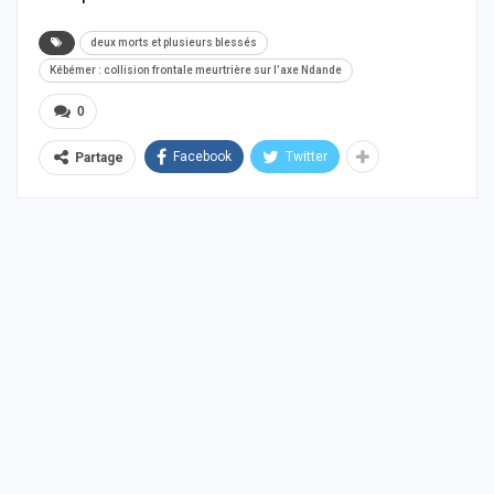
deux morts et plusieurs blessés
Kébémer : collision frontale meurtrière sur l’axe Ndande
0
Facebook
Twitter
Partage