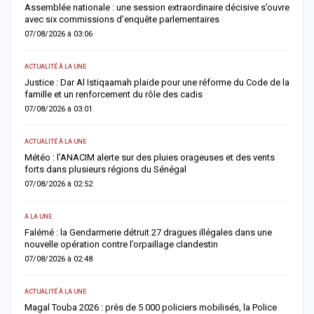
Assemblée nationale : une session extraordinaire décisive s’ouvre
S
avec six commissions d’enquête parlementaires
F
07/08/2026 à 03:06
0
ACTUALITÉ À LA UNE
AC
Justice : Dar Al Istiqaamah plaide pour une réforme du Code de la
H
famille et un renforcement du rôle des cadis
d
07/08/2026 à 03:01
0
ACTUALITÉ À LA UNE
S
Météo : l’ANACIM alerte sur des pluies orageuses et des vents
U
forts dans plusieurs régions du Sénégal
l
07/08/2026 à 02:52
0
A LA UNE
AC
Falémé : la Gendarmerie détruit 27 dragues illégales dans une
D
nouvelle opération contre l’orpaillage clandestin
g
07/08/2026 à 02:48
0
ACTUALITÉ À LA UNE
AC
Magal Touba 2026 : près de 5 000 policiers mobilisés, la Police
J