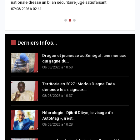
nationale dresse un bilan sécuritaire jugé satisfaisant
b
07/08/2026 à 02:44
0
Derniers Infos...
Drogue et jeunesse au Sénégal : une menace
qui gagne du…
08/08/2026 à 10:58
Territoriales 2027 : Modou Diagne Fada
dénonce les « signaux…
08/08/2026 à 10:37
Nécrologie : Djibril Dièye, le visage d’«
AutoMag », n’est…
08/08/2026 à 10:28