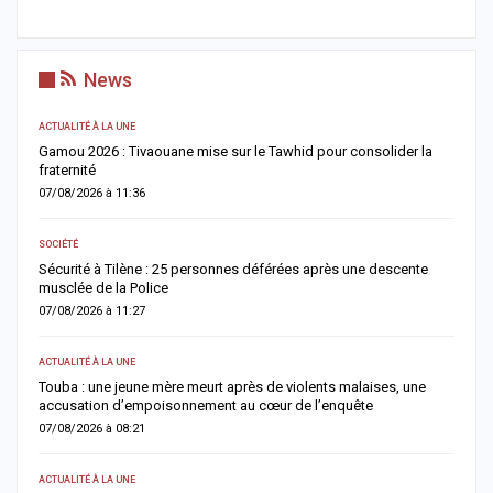
News
ACTUALITÉ À LA UNE
A 
Gamou 2026 : Tivaouane mise sur le Tawhid pour consolider la
G
fraternité
m
07/08/2026 à 11:36
0
SOCIÉTÉ
AC
Sécurité à Tilène : 25 personnes déférées après une descente
D
musclée de la Police
l
07/08/2026 à 11:27
0
ACTUALITÉ À LA UNE
E
Touba : une jeune mère meurt après de violents malaises, une
S
accusation d’empoisonnement au cœur de l’enquête
l
07/08/2026 à 08:21
0
ACTUALITÉ À LA UNE
AC