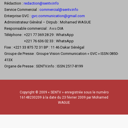
Rédaction :
redaction@sentv.info
Service Commercial :
commercial@sentv.
info
Enterprise GVC :
gvc.communication@gmail.com
Administrateur Général – Dirpub : Mohamed WAGUE
Responsable commercial :
Awa
DIA
Téléphone : +221 77 369 28 29 : WhatsApp
+221 76 636 02 33 : WhatsApp
Fixe : +221 33 875 72 31 BP : 11 46 Dakar Sénégal
Groupe de Presse : Groupe Vision Communication « GVC » ISSN 0850-
413X
Organe de Presse : SENTV.info : ISSN 2517-8199
Copyright © 2009 « SENTV » enregistrée sous le numéro
16148230209 à la date du 23 février 2009 par Mohamed
WAGUE