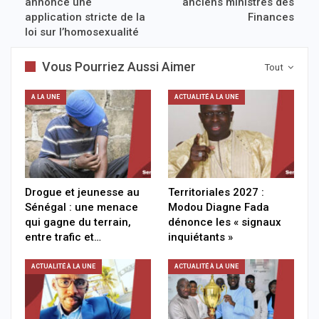
annonce une
anciens ministres des
application stricte de la
Finances
loi sur l’homosexualité
Vous Pourriez Aussi Aimer
Tout
A LA UNE
ACTUALITÉ À LA UNE
Drogue et jeunesse au
Territoriales 2027 :
Sénégal : une menace
Modou Diagne Fada
qui gagne du terrain,
dénonce les « signaux
entre trafic et…
inquiétants »
ACTUALITÉ À LA UNE
ACTUALITÉ À LA UNE