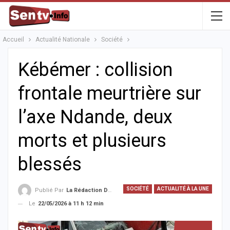
Accueil
Actualité Nationale
Société
Kébémer : collision
frontale meurtrière sur
l’axe Ndande, deux
morts et plusieurs
blessés
SOCIÉTÉ
ACTUALITÉ À LA UNE
Publié Par
La Rédaction De La SenTV.info
Le
22/05/2026 à 11 h 12 min