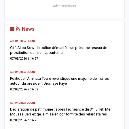
- Advertisement -
News
ACTUALITÉ À LA UNE
AC
Cité Aliou Sow : la police démantèle un présumé réseau de
M
prostitution dans un appartement
f
07/08/2026 à 16:37
0
ACTUALITÉ À LA UNE
A 
Politique : Aminata Touré revendique une majorité de maires
F
autour du président Diomaye Faye
n
07/08/2026 à 16:32
0
ACTUALITÉ À LA UNE
AC
Déclaration de patrimoine : après l’échéance du 31 juillet, Me
M
Moussa Sarr exige la mise en conformité des retardataires
n
07/08/2026 à 16:25
0