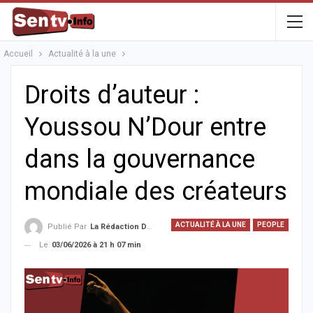
Accueil
Actualité à la une
Droits d’auteur :
Youssou N’Dour entre
dans la gouvernance
mondiale des créateurs
ACTUALITÉ À LA UNE
PEOPLE
Publié Par
La Rédaction De La SenTV.info
Le
03/06/2026 à 21 h 07 min