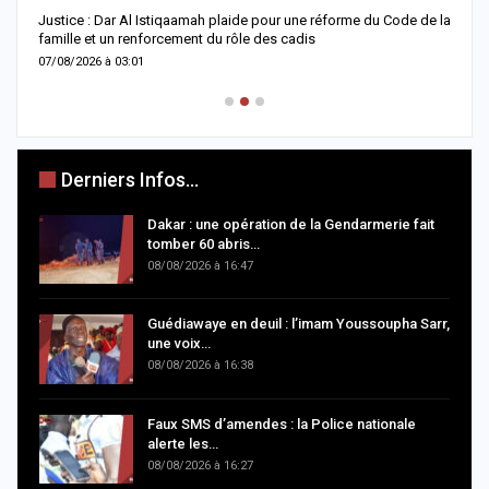
Justice : Dar Al Istiqaamah plaide pour une réforme du Code de la
H
famille et un renforcement du rôle des cadis
d
07/08/2026 à 03:01
0
Derniers Infos...
Dakar : une opération de la Gendarmerie fait
tomber 60 abris…
08/08/2026 à 16:47
Guédiawaye en deuil : l’imam Youssoupha Sarr,
une voix…
08/08/2026 à 16:38
Faux SMS d’amendes : la Police nationale
alerte les…
08/08/2026 à 16:27