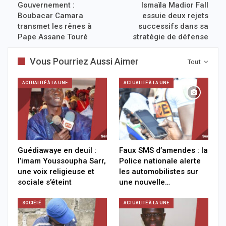
Gouvernement :
Ismaïla Madior Fall
Boubacar Camara
essuie deux rejets
transmet les rênes à
successifs dans sa
Pape Assane Touré
stratégie de défense
Vous Pourriez Aussi Aimer
Tout
ACTUALITÉ À LA UNE
ACTUALITÉ À LA UNE
Guédiawaye en deuil :
Faux SMS d’amendes : la
l’imam Youssoupha Sarr,
Police nationale alerte
une voix religieuse et
les automobilistes sur
sociale s’éteint
une nouvelle…
SOCIÉTÉ
ACTUALITÉ À LA UNE