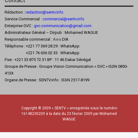
Contact
Rédaction :
redaction@sentv.info
Service Commercial :
commercial@sentv.
info
Enterprise GVC :
gvc.communication@gmail.com
Administrateur Général – Dirpub : Mohamed WAGUE
Responsable commercial :
Awa
DIA
Téléphone : +221 77 369 28 29 : WhatsApp
+221 76 636 02 33 : WhatsApp
Fixe : +221 33 875 72 31 BP : 11 46 Dakar Sénégal
Groupe de Presse : Groupe Vision Communication « GVC » ISSN 0850-
413X
Organe de Presse : SENTV.info : ISSN 2517-8199
Copyright © 2009 « SENTV » enregistrée sous le numéro
16148230209 à la date du 23 février 2009 par Mohamed
WAGUE