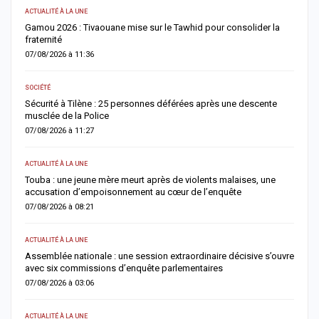
ACTUALITÉ À LA UNE
A 
Gamou 2026 : Tivaouane mise sur le Tawhid pour consolider la
G
fraternité
m
07/08/2026 à 11:36
0
SOCIÉTÉ
AC
Sécurité à Tilène : 25 personnes déférées après une descente
D
musclée de la Police
l
07/08/2026 à 11:27
0
ACTUALITÉ À LA UNE
E
Touba : une jeune mère meurt après de violents malaises, une
S
accusation d’empoisonnement au cœur de l’enquête
l
07/08/2026 à 08:21
0
ACTUALITÉ À LA UNE
AC
Assemblée nationale : une session extraordinaire décisive s’ouvre
S
avec six commissions d’enquête parlementaires
F
07/08/2026 à 03:06
0
ACTUALITÉ À LA UNE
AC