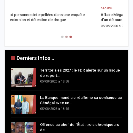
A LA UNE
A 
Affaire Mégapari : un réseau présumé de fraude en ligne au cœur
I
d’un détournement de plus de 7 milliards FCFA
M
03/08/2026 à 07:30
0
Derniers Infos...
Territoriales 2027 : le FDR alerte sur un risque
de report…
05/08/2026 à 18:58
La Banque mondiale réaffirme sa confiance au
Sénégal avec un…
05/08/2026 à 18:45
Offense au chef de l’État : trois chroniqueurs
de…