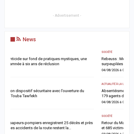
- Advertisement -
News
SOCIÉTÉ
AC
Rebeuss : Me Moussa Sarr inspecte de nuit les cellules les plus
T
surpeuplées pour évaluer les conditions de détention
u
04/08/2026 à 08:24
0
ACTUALITÉ À LA UNE
A 
Absentéisme après le Magal : Mamadou Lamine Dianté somme
L
179 agents de justifier leur absence
i
04/08/2026 à 08:12
0
SOCIÉTÉ
AC
ès
Retour du Magal 2026 : les sapeurs-pompiers recensent 22 décès
O
et 685 victimes, la vigilance renforcée sur les routes
c