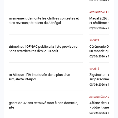
03/08/2026 à 20:13
0
ACTUALITÉ À LA UNE
AC
Magal 2026 : Sokhna Aïda Diallo écarte toute idée de remariage
R
et réaffirme sa fidélité à Cheikh Béthio Thioune
r
03/08/2026 à 20:05
0
SOCIÉTÉ
S
Cérémonie Officielle : le Khalife général des Mourides alerte sur «
V
un monde qui s’autodétruit » et appelle à renforcer…
r
03/08/2026 à 15:57
0
SOCIÉTÉ
AC
Ziguinchor : un vaste réseau de migration clandestine démantelé,
M
six personnes déférées après l’échec d’un…
l
03/08/2026 à 15:44
0
ACTUALITÉ À LA UNE
AC
Affaire des 100 millions de Sandaga : l’influenceuse « Bébé Réma
F
» obtient une liberté provisoire après des…
s
03/08/2026 à 10:54
0