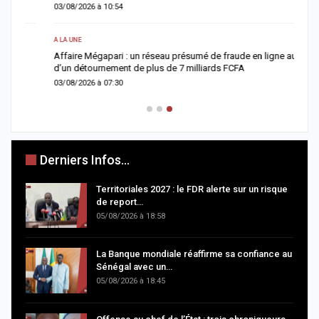
03/08/2026 à 10:54
0
A LA UNE
A 
Affaire Mégapari : un réseau présumé de fraude en ligne au cœur
I
d’un détournement de plus de 7 milliards FCFA
M
03/08/2026 à 07:30
0
Derniers Infos...
Territoriales 2027 : le FDR alerte sur un risque
de report…
05/08/2026 à 18:58
La Banque mondiale réaffirme sa confiance au
Sénégal avec un…
05/08/2026 à 18:45