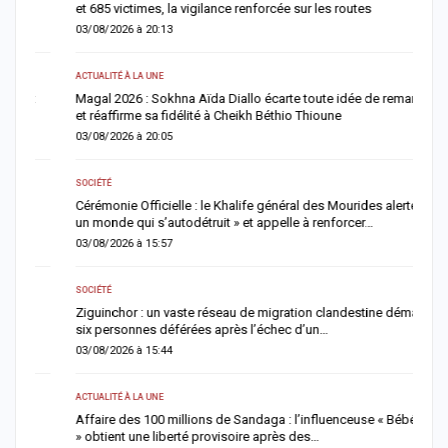
et 685 victimes, la vigilance renforcée sur les routes
c
03/08/2026 à 20:13
0
ACTUALITÉ À LA UNE
AC
Magal 2026 : Sokhna Aïda Diallo écarte toute idée de remariage
R
et réaffirme sa fidélité à Cheikh Béthio Thioune
r
03/08/2026 à 20:05
0
SOCIÉTÉ
S
Cérémonie Officielle : le Khalife général des Mourides alerte sur «
V
un monde qui s’autodétruit » et appelle à renforcer…
r
03/08/2026 à 15:57
0
SOCIÉTÉ
AC
Ziguinchor : un vaste réseau de migration clandestine démantelé,
M
six personnes déférées après l’échec d’un…
l
03/08/2026 à 15:44
0
ACTUALITÉ À LA UNE
AC
Affaire des 100 millions de Sandaga : l’influenceuse « Bébé Réma
F
» obtient une liberté provisoire après des…
s