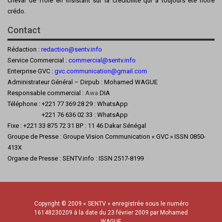
cheval de Troie en insistant sur la crédibilité qui a toujours été notre
crédo.
Contact
Rédaction :
redaction@sentv.info
Service Commercial :
commercial@sentv.
info
Enterprise GVC :
gvc.communication@gmail.com
Administrateur Général – Dirpub : Mohamed WAGUE
Responsable commercial :
Awa
DIA
Téléphone : +221 77 369 28 29 : WhatsApp
+221 76 636 02 33 : WhatsApp
Fixe : +221 33 875 72 31 BP : 11 46 Dakar Sénégal
Groupe de Presse : Groupe Vision Communication « GVC » ISSN 0850-
413X
Organe de Presse : SENTV.info : ISSN 2517-8199
Copyright © 2009 « SENTV » enregistrée sous le numéro
16148230209 à la date du 23 février 2009 par Mohamed
WAGUE