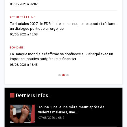
06/08/2026 à 07:02
0
ACTUALITÉ À LA UNE
AC
Territoriales 2027 : le FDR alerte sur un risque de report et réclame
D
un dialogue politique en urgence
j
05/08/2026 à 18:58
0
ECONOMIE
AC
er
La Banque mondiale réaffirme sa confiance au Sénégal avec un
T
important soutien budgétaire et financier
c
05/08/2026 à 18:45
0
Derniers Infos...
Touba : une jeune mère meurt après de
violents malaises, une…
07/08/2026 à 08:21