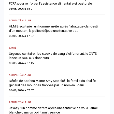
FCFA pour renforcer l’assistance alimentaire et pastorale
r
06/08/2026 à 18:01
0
ACTUALITÉ À LA UNE
S
la
HLM Biscuiterie : un homme arrêté après l’abattage clandestin
V
d’un mouton, la police déjoue une tentative de…
r
06/08/2026 à 17:57
0
SANTÉ
AC
Urgence sanitaire : les stocks de sang s’effondrent, le CNTS
M
lance un SOS aux donneurs
l
06/08/2026 à 07:15
0
ACTUALITÉ À LA UNE
AC
Décès de Sokhna Mame Amy Mbacké : la famille du khalife
F
général des mourides frappée par un nouveau deuil
s
06/08/2026 à 07:07
0
ACTUALITÉ À LA UNE
A 
Jaxaay : un homme déféré après une tentative de vol à l’arme
I
blanche dans un point multiservice
M