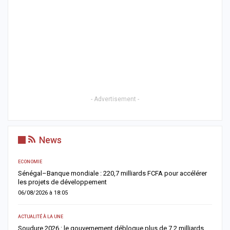
- Advertisement -
News
ECONOMIE
AC
Sénégal–Banque mondiale : 220,7 milliards FCFA pour accélérer
O
les projets de développement
c
06/08/2026 à 18:05
0
ACTUALITÉ À LA UNE
AC
re
Soudure 2026 : le gouvernement débloque plus de 7,2 milliards
R