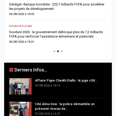
Sénégal–Banque mondiale : 220,7 milliards FCFA pour accélérer
O
les projets de développement
c
06/08/2026 à 18:05
0
ACTUALITÉ À LA UNE
AC
re
Soudure 2026 : le gouvernement débloque plus de 7,2 milliards
R
FCFA pour renforcer l’assistance alimentaire et pastorale
r
06/08/2026 à 18:01
0
Derniers Infos...
Affaire Pape Cheikh Diallo : le juge clôt…
07/08/2026 à 18:14
Cité Aliou Sow : la police démantèle un
présumé réseau de…
07/08/2026 à 16:37