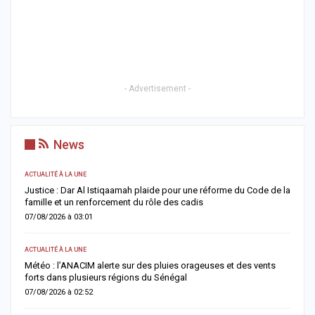
- Advertisement -
News
ACTUALITÉ À LA UNE
AC
Justice : Dar Al Istiqaamah plaide pour une réforme du Code de la
H
famille et un renforcement du rôle des cadis
d
07/08/2026 à 03:01
0
ACTUALITÉ À LA UNE
S
Météo : l’ANACIM alerte sur des pluies orageuses et des vents
U
forts dans plusieurs régions du Sénégal
l
07/08/2026 à 02:52
0