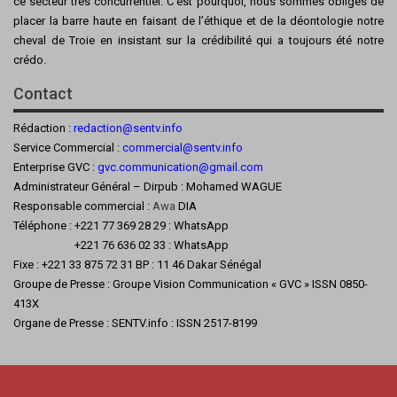
ce secteur très concurrentiel. C’est pourquoi, nous sommes obligés de
placer la barre haute en faisant de l’éthique et de la déontologie notre
cheval de Troie en insistant sur la crédibilité qui a toujours été notre
crédo.
Contact
Rédaction :
redaction@sentv.info
Service Commercial :
commercial@sentv.
info
Enterprise GVC :
gvc.communication@gmail.com
Administrateur Général – Dirpub : Mohamed WAGUE
Responsable commercial :
Awa
DIA
Téléphone : +221 77 369 28 29 : WhatsApp
+221 76 636 02 33 : WhatsApp
Fixe : +221 33 875 72 31 BP : 11 46 Dakar Sénégal
Groupe de Presse : Groupe Vision Communication « GVC » ISSN 0850-
413X
Organe de Presse : SENTV.info : ISSN 2517-8199