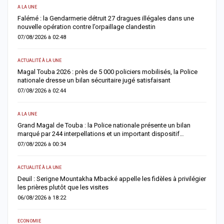
A LA UNE
AC
Falémé : la Gendarmerie détruit 27 dragues illégales dans une
D
nouvelle opération contre l’orpaillage clandestin
g
07/08/2026 à 02:48
0
ACTUALITÉ À LA UNE
AC
Magal Touba 2026 : près de 5 000 policiers mobilisés, la Police
J
nationale dresse un bilan sécuritaire jugé satisfaisant
b
07/08/2026 à 02:44
0
A LA UNE
AC
Grand Magal de Touba : la Police nationale présente un bilan
T
marqué par 244 interpellations et un important dispositif…
u
07/08/2026 à 00:34
0
ACTUALITÉ À LA UNE
E
Deuil : Serigne Mountakha Mbacké appelle les fidèles à privilégier
L
les prières plutôt que les visites
i
06/08/2026 à 18:22
0
ECONOMIE
AC