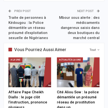
PREV POST
NEXT POST
Traite de personnes à
Mbour sous alerte : des
Kédougou : la Police
médicaments
démantèle un réseau
dangereux saisis dans
présumé d’exploitation
deux boutiques du
sexuelle de Nigérianes
marché central
Vous Pourriez Aussi Aimer
Tout
A LA UNE
ACTUALITÉ À LA UNE
Affaire Pape Cheikh
Cité Aliou Sow : la police
Diallo : le juge clôt
démantèle un présumé
l’instruction, prononce
réseau de prostitution
plusieurs…
dans un…