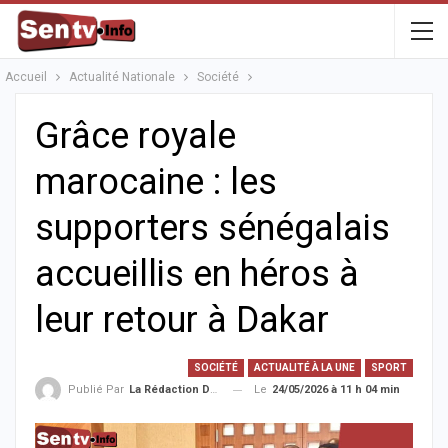
Accueil
Actualité Nationale
Société
Grâce royale
marocaine : les
supporters sénégalais
accueillis en héros à
leur retour à Dakar
SOCIÉTÉ
ACTUALITÉ À LA UNE
SPORT
Le
24/05/2026 à 11 h 04 min
Publié Par
La Rédaction De La SenTV.info