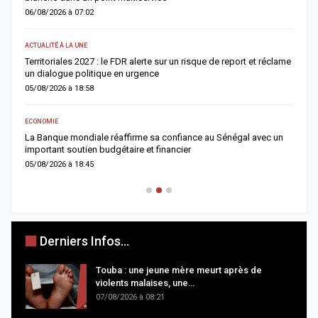
06/08/2026 à 07:02
0
ACTUALITÉ À LA UNE
AC
Territoriales 2027 : le FDR alerte sur un risque de report et réclame
D
un dialogue politique en urgence
j
05/08/2026 à 18:58
0
ECONOMIE
AC
er
La Banque mondiale réaffirme sa confiance au Sénégal avec un
T
important soutien budgétaire et financier
c
05/08/2026 à 18:45
0
Derniers Infos...
Touba : une jeune mère meurt après de
violents malaises, une…
07/08/2026 à 08:21