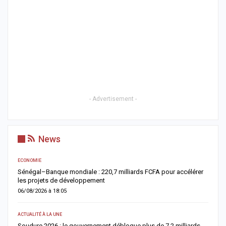
- Advertisement -
News
ECONOMIE
AC
Sénégal–Banque mondiale : 220,7 milliards FCFA pour accélérer
O
les projets de développement
c
06/08/2026 à 18:05
0
ACTUALITÉ À LA UNE
AC
re
Soudure 2026 : le gouvernement débloque plus de 7,2 milliards
R