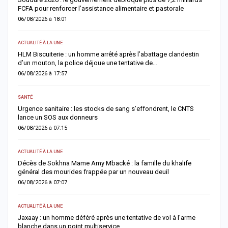
FCFA pour renforcer l’assistance alimentaire et pastorale
r
06/08/2026 à 18:01
0
ACTUALITÉ À LA UNE
S
la
HLM Biscuiterie : un homme arrêté après l’abattage clandestin
V
d’un mouton, la police déjoue une tentative de…
r
06/08/2026 à 17:57
0
SANTÉ
AC
Urgence sanitaire : les stocks de sang s’effondrent, le CNTS
M
lance un SOS aux donneurs
l
06/08/2026 à 07:15
0
ACTUALITÉ À LA UNE
AC
Décès de Sokhna Mame Amy Mbacké : la famille du khalife
F
général des mourides frappée par un nouveau deuil
s
06/08/2026 à 07:07
0
ACTUALITÉ À LA UNE
A 
Jaxaay : un homme déféré après une tentative de vol à l’arme
I
blanche dans un point multiservice
M