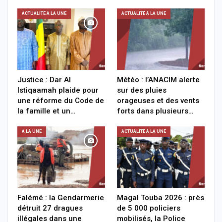
ACTUALITÉ À LA UNE
ACTUALITÉ À LA UNE
Justice : Dar Al
Météo : l’ANACIM alerte
Istiqaamah plaide pour
sur des pluies
une réforme du Code de
orageuses et des vents
la famille et un…
forts dans plusieurs…
A LA UNE
ACTUALITÉ À LA UNE
Falémé : la Gendarmerie
Magal Touba 2026 : près
détruit 27 dragues
de 5 000 policiers
illégales dans une
mobilisés, la Police