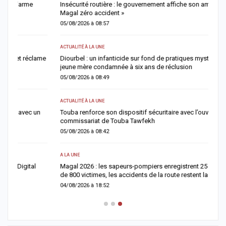
Insécurité routière : le gouvernement affiche son ambition d’un «
M
Magal zéro accident »
n
05/08/2026 à 08:57
0
ACTUALITÉ À LA UNE
A 
me
Diourbel : un infanticide sur fond de pratiques mystiques, une
G
jeune mère condamnée à six ans de réclusion
m
05/08/2026 à 08:49
0
ACTUALITÉ À LA UNE
AC
Touba renforce son dispositif sécuritaire avec l’ouverture du
D
commissariat de Touba Tawfekh
l
05/08/2026 à 08:42
0
A LA UNE
E
Magal 2026 : les sapeurs-pompiers enregistrent 25 décès et près
S
de 800 victimes, les accidents de la route restent la…
l
04/08/2026 à 18:52
0