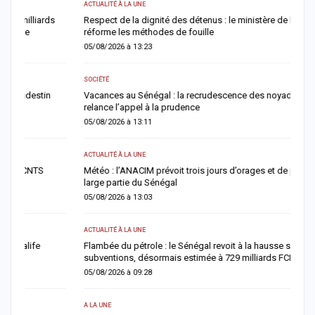
ACTUALITÉ À LA UNE
AC
Respect de la dignité des détenus : le ministère de la Justice
A
réforme les méthodes de fouille
a
05/08/2026 à 13:23
0
SOCIÉTÉ
AC
Vacances au Sénégal : la recrudescence des noyades en mer
J
relance l’appel à la prudence
f
05/08/2026 à 13:11
0
ACTUALITÉ À LA UNE
AC
Météo : l’ANACIM prévoit trois jours d’orages et de pluies sur une
M
large partie du Sénégal
f
05/08/2026 à 13:03
0
ACTUALITÉ À LA UNE
A 
Flambée du pétrole : le Sénégal revoit à la hausse sa facture de
F
subventions, désormais estimée à 729 milliards FCFA
n
05/08/2026 à 09:28
0
A LA UNE
AC