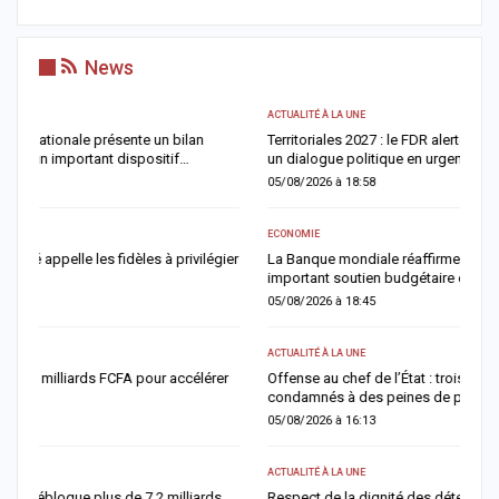
News
ACTUALITÉ À LA UNE
AC
Territoriales 2027 : le FDR alerte sur un risque de report et réclame
G
un dialogue politique en urgence
f
05/08/2026 à 18:58
0
ECONOMIE
A 
er
La Banque mondiale réaffirme sa confiance au Sénégal avec un
S
important soutien budgétaire et financier
m
05/08/2026 à 18:45
0
ACTUALITÉ À LA UNE
AC
Offense au chef de l’État : trois chroniqueurs de Feeñal Digital
T
condamnés à des peines de prison ferme
a
05/08/2026 à 16:13
0
ACTUALITÉ À LA UNE
AC
Respect de la dignité des détenus : le ministère de la Justice
A