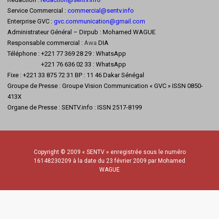
Service Commercial :
commercial@sentv.
info
Enterprise GVC :
gvc.communication@gmail.com
Administrateur Général – Dirpub : Mohamed WAGUE
Responsable commercial :
Awa
DIA
Téléphone : +221 77 369 28 29 : WhatsApp
+221 76 636 02 33 : WhatsApp
Fixe : +221 33 875 72 31 BP : 11 46 Dakar Sénégal
Groupe de Presse : Groupe Vision Communication « GVC » ISSN 0850-
413X
Organe de Presse : SENTV.info : ISSN 2517-8199
Copyright © 2009 « SENTV » enregistrée sous le numéro
16148230209 à la date du 23 février 2009 par Mohamed
WAGUE