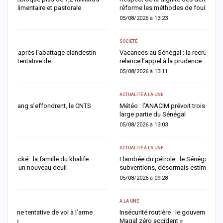
réforme les méthodes de fouille
a
05/08/2026 à 13:23
0
SOCIÉTÉ
AC
Vacances au Sénégal : la recrudescence des noyades en mer
J
relance l’appel à la prudence
f
05/08/2026 à 13:11
0
ACTUALITÉ À LA UNE
AC
Météo : l’ANACIM prévoit trois jours d’orages et de pluies sur une
M
large partie du Sénégal
f
05/08/2026 à 13:03
0
ACTUALITÉ À LA UNE
A 
Flambée du pétrole : le Sénégal revoit à la hausse sa facture de
F
subventions, désormais estimée à 729 milliards FCFA
n
05/08/2026 à 09:28
0
A LA UNE
AC
Insécurité routière : le gouvernement affiche son ambition d’un «
M
Magal zéro accident »
n