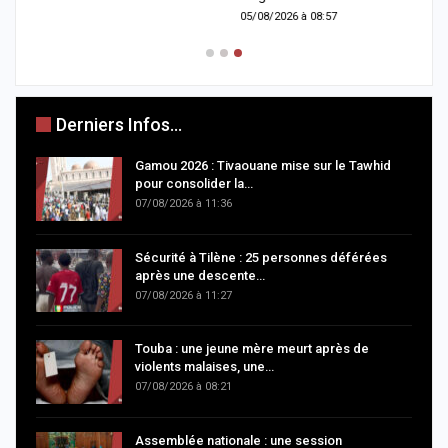
05/08/2026 à 08:57
0
Derniers Infos...
Gamou 2026 : Tivaouane mise sur le Tawhid
pour consolider la…
07/08/2026 à 11:36
Sécurité à Tilène : 25 personnes déférées
après une descente…
07/08/2026 à 11:27
Touba : une jeune mère meurt après de
violents malaises, une…
07/08/2026 à 08:21
Assemblée nationale : une session