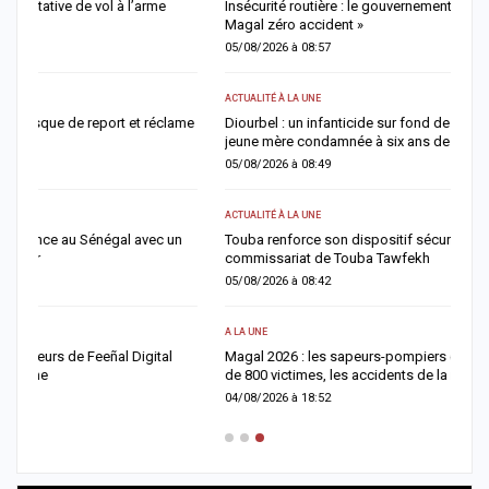
Insécurité routière : le gouvernement affiche son ambition d’un «
M
Magal zéro accident »
n
05/08/2026 à 08:57
0
ACTUALITÉ À LA UNE
A 
me
Diourbel : un infanticide sur fond de pratiques mystiques, une
G
jeune mère condamnée à six ans de réclusion
m
05/08/2026 à 08:49
0
ACTUALITÉ À LA UNE
AC
Touba renforce son dispositif sécuritaire avec l’ouverture du
D
commissariat de Touba Tawfekh
l
05/08/2026 à 08:42
0
A LA UNE
E
Magal 2026 : les sapeurs-pompiers enregistrent 25 décès et près
S
de 800 victimes, les accidents de la route restent la…
l
04/08/2026 à 18:52
0