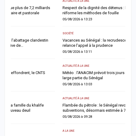
ACTUALITÉ À LA UNE
AC
Respect de la dignité des détenus : le ministère de la Justice
A
réforme les méthodes de fouille
a
05/08/2026 à 13:23
0
SOCIÉTÉ
AC
Vacances au Sénégal : la recrudescence des noyades en mer
J
relance l’appel à la prudence
f
05/08/2026 à 13:11
0
ACTUALITÉ À LA UNE
AC
Météo : l’ANACIM prévoit trois jours d’orages et de pluies sur une
M
large partie du Sénégal
f
05/08/2026 à 13:03
0
ACTUALITÉ À LA UNE
A 
Flambée du pétrole : le Sénégal revoit à la hausse sa facture de
F
subventions, désormais estimée à 729 milliards FCFA
n
05/08/2026 à 09:28
0
A LA UNE
AC