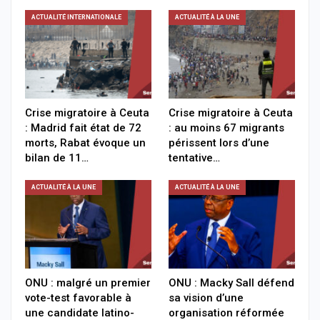
ACTUALITÉ INTERNATIONALE
ACTUALITÉ À LA UNE
Crise migratoire à Ceuta
Crise migratoire à Ceuta
: Madrid fait état de 72
: au moins 67 migrants
morts, Rabat évoque un
périssent lors d’une
bilan de 11…
tentative…
ACTUALITÉ À LA UNE
ACTUALITÉ À LA UNE
ONU : malgré un premier
ONU : Macky Sall défend
vote-test favorable à
sa vision d’une
une candidate latino-
organisation réformée