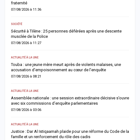
fraternité
m
07/08/2026 à 11:36
0
SOCIÉTÉ
AC
Sécurité à Tilène : 25 personnes déférées après une descente
D
musclée de la Police
l
07/08/2026 à 11:27
0
ACTUALITÉ À LA UNE
E
Touba : une jeune mère meurt après de violents malaises, une
S
accusation d’empoisonnement au cœur de l’enquête
l
07/08/2026 à 08:21
0
ACTUALITÉ À LA UNE
AC
Assemblée nationale : une session extraordinaire décisive s’ouvre
S
avec six commissions d’enquête parlementaires
F
07/08/2026 à 03:06
0
ACTUALITÉ À LA UNE
AC
Justice : Dar Al Istiqaamah plaide pour une réforme du Code de la
H
famille et un renforcement du rôle des cadis
d