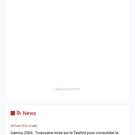
- Advertisement -
News
ACTUALITÉ À LA UNE
A 
Gamou 2026 : Tivaouane mise sur le Tawhid pour consolider la
G