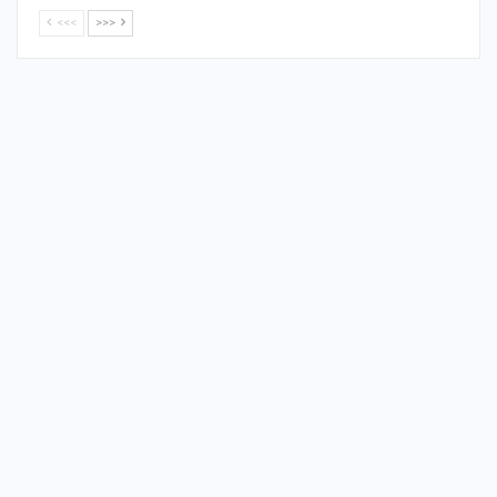
<<<
>>>