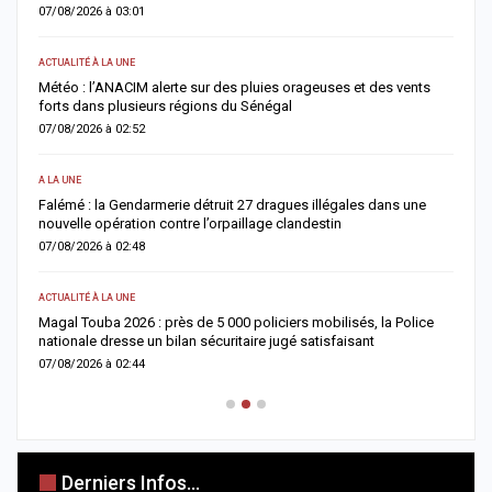
07/08/2026 à 03:01
0
ACTUALITÉ À LA UNE
S
Météo : l’ANACIM alerte sur des pluies orageuses et des vents
U
forts dans plusieurs régions du Sénégal
l
07/08/2026 à 02:52
0
A LA UNE
AC
Falémé : la Gendarmerie détruit 27 dragues illégales dans une
D
nouvelle opération contre l’orpaillage clandestin
g
07/08/2026 à 02:48
0
ACTUALITÉ À LA UNE
AC
Magal Touba 2026 : près de 5 000 policiers mobilisés, la Police
J
nationale dresse un bilan sécuritaire jugé satisfaisant
b
07/08/2026 à 02:44
0
Derniers Infos...