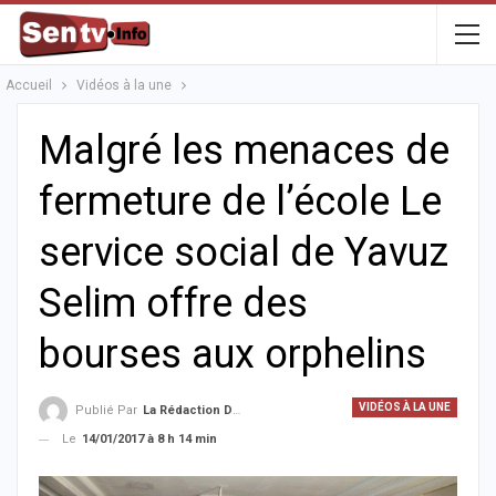
Accueil
Vidéos à la une
Malgré les menaces de
fermeture de l’école Le
service social de Yavuz
Selim offre des
bourses aux orphelins
VIDÉOS À LA UNE
Publié Par
La Rédaction De La SenTV.info
Le
14/01/2017 à 8 h 14 min