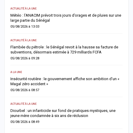
ACTUALITÉ À LA UNE
AC
Météo : l’ANACIM prévoit trois jours d’orages et de pluies sur une
C
large partie du Sénégal
c
05/08/2026 à 13:03
0
ACTUALITÉ À LA UNE
AC
Flambée du pétrole : le Sénégal revoit à la hausse sa facture de
J
subventions, désormais estimée à 729 milliards FCFA
u
05/08/2026 à 09:28
0
A LA UNE
AC
Insécurité routière : le gouvernement affiche son ambition d’un «
R
Magal zéro accident »
p
05/08/2026 à 08:57
0
ACTUALITÉ À LA UNE
S
me
Diourbel : un infanticide sur fond de pratiques mystiques, une
R
jeune mère condamnée à six ans de réclusion
s
05/08/2026 à 08:49
0