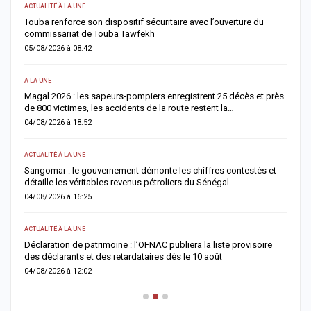
ACTUALITÉ À LA UNE
AC
Touba renforce son dispositif sécuritaire avec l’ouverture du
A
commissariat de Touba Tawfekh
1
05/08/2026 à 08:42
0
A LA UNE
S
Magal 2026 : les sapeurs-pompiers enregistrent 25 décès et près
R
de 800 victimes, les accidents de la route restent la…
e
04/08/2026 à 18:52
0
ACTUALITÉ À LA UNE
AC
Sangomar : le gouvernement démonte les chiffres contestés et
M
détaille les véritables revenus pétroliers du Sénégal
e
04/08/2026 à 16:25
0
ACTUALITÉ À LA UNE
S
Déclaration de patrimoine : l’OFNAC publiera la liste provisoire
C
des déclarants et des retardataires dès le 10 août
u
04/08/2026 à 12:02
0