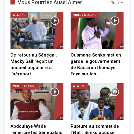
Vous Pourriez Aussi Aimer
Tout
A LA UNE
VIDÉOS À LA UNE
De retour au Sénégal,
Ousmane Sonko met en
Macky Sall reçoit un
garde le gouvernement
accueil populaire à
de Bassirou Diomaye
l’aéroport…
Faye sur les…
VIDÉOS À LA UNE
A LA UNE
Abdoulaye Wade
Rupture au sommet de
remercie les Sénégalais
l’État : Sonko accuse