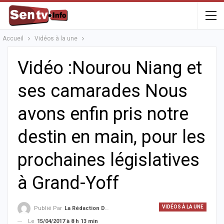
Accueil
Vidéos à la une
Vidéo :Nourou Niang et
ses camarades Nous
avons enfin pris notre
destin en main, pour les
prochaines législatives
à Grand-Yoff
VIDÉOS À LA UNE
Publié Par
La Rédaction De La SenTV.info
Le
15/04/2017 à 8 h 13 min