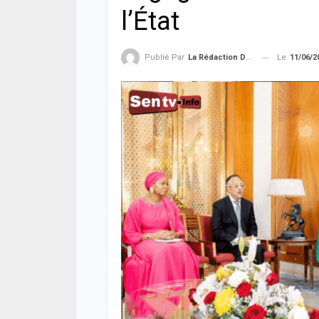
l’État
Le
11/06/2
Publié Par
La Rédaction De La SenTV.info