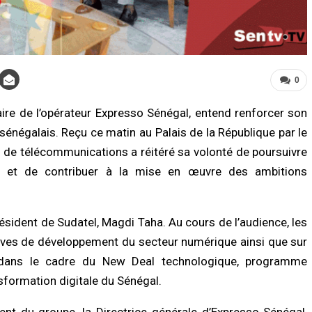
0
aire de l’opérateur Expresso Sénégal, entend renforcer son
énégalais. Reçu ce matin au Palais de la République par le
LITÉ À LA UNE
A LA UNE
e de télécommunications a réitéré sa volonté de poursuivre
Biscuiterie : un homme arrêté après
Affaire Pape Cheikh Diallo : le juge clô
attage clandestin d’un mouton, la
l’instruction, prononce plusieurs non-
s et de contribuer à la mise en œuvre des ambitions
ce déjoue une tentative de…
lieux et renvoie des prévenus…
/2026 à 17:57
07/08/2026 à 18:14
résident de Sudatel, Magdi Taha. Au cours de l’audience, les
É
ACTUALITÉ À LA UNE
ives de développement du secteur numérique ainsi que sur
nce sanitaire : les stocks de sang
Cité Aliou Sow : la police démantèle 
fondrent, le CNTS lance un SOS aux
présumé réseau de prostitution dans
n dans le cadre du New Deal technologique, programme
eurs
appartement
nsformation digitale du Sénégal.
/2026 à 07:15
07/08/2026 à 16:37
nt du groupe, la Directrice générale d’Expresso Sénégal,