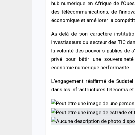
05/08
hub numérique en Afrique de l’Oues
des télécommunications, de l’innova
ACTUA
économique et améliorer la compétiti
Offen
chro
cond
Au-delà de son caractère institutio
ferm
investisseurs du secteur des TIC dans
05/08
la volonté des pouvoirs publics de s
ACTUA
privé pour bâtir une souveraineté
Respe
économie numérique performante.
minis
méth
L’engagement réaffirmé de Sudatel p
05/08
dans les infrastructures télécoms et 