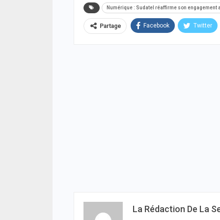
Numérique : Sudatel réaffirme son engagement au
Facebook
Twitter
Partage
La Rédaction De La S