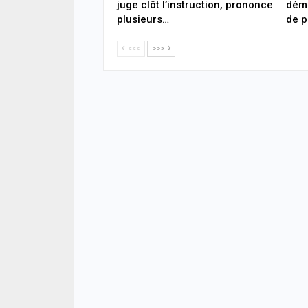
juge clôt l’instruction, prononce
dém
plusieurs…
de p
<<<
>>>