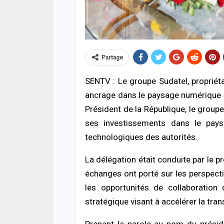
Partage
SENTV : Le groupe Sudatel, propriét
ancrage dans le paysage numérique s
ACTUA
Président de la République, le group
HLM 
l’ab
ses investissements dans le pay
poli
technologiques des autorités.
06/08
La délégation était conduite par le p
SANT
échanges ont porté sur les perspect
Urge
s’ef
les opportunités de collaboratio
donn
stratégique visant à accélérer la tra
06/08
Prenant la parole au nom du préside