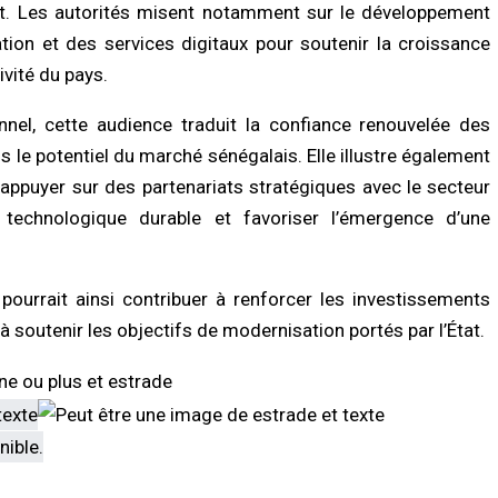
/2026 à 18:45
07/08/2026 à 11:27
t. Les autorités misent notamment sur le développement
tion et des services digitaux pour soutenir la croissance
LITÉ À LA UNE
ACTUALITÉ À LA UNE
vité du pays.
se au chef de l’État : trois
Touba : une jeune mère meurt après d
niqueurs de Feeñal Digital
violents malaises, une accusation
amnés à des peines de prison
d’empoisonnement au cœur de
nnel, cette audience traduit la confiance renouvelée des
e
l’enquête
 le potentiel du marché sénégalais. Elle illustre également
/2026 à 16:13
07/08/2026 à 08:21
’appuyer sur des partenariats stratégiques avec le secteur
LITÉ À LA UNE
ACTUALITÉ À LA UNE
 technologique durable et favoriser l’émergence d’une
ct de la dignité des détenus : le
Assemblée nationale : une session
tère de la Justice réforme les
extraordinaire décisive s’ouvre avec s
odes de fouille
commissions d’enquête parlementair
ourrait ainsi contribuer à renforcer les investissements
/2026 à 13:23
07/08/2026 à 03:06
à soutenir les objectifs de modernisation portés par l’État.