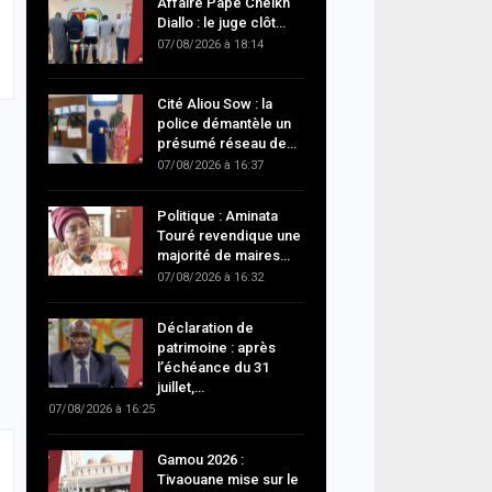
Affaire Pape Cheikh
Diallo : le juge clôt…
07/08/2026 à 18:14
Cité Aliou Sow : la
police démantèle un
présumé réseau de…
07/08/2026 à 16:37
Politique : Aminata
Touré revendique une
majorité de maires…
07/08/2026 à 16:32
Déclaration de
patrimoine : après
l’échéance du 31
juillet,…
07/08/2026 à 16:25
Gamou 2026 :
Tivaouane mise sur le