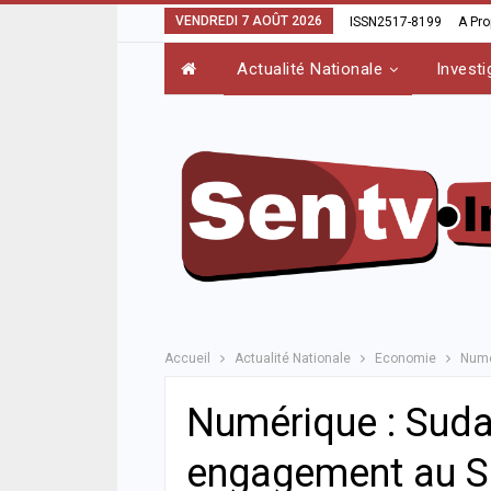
VENDREDI 7 AOÛT 2026
ISSN2517-8199
A Pr
Actualité Nationale
Investi
Accueil
Actualité Nationale
Economie
Numé
Numérique : Suda
engagement au Sé