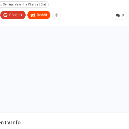
 Sénégal devant le Chef de l’État
Google+
ReddIt
0
enTV.info