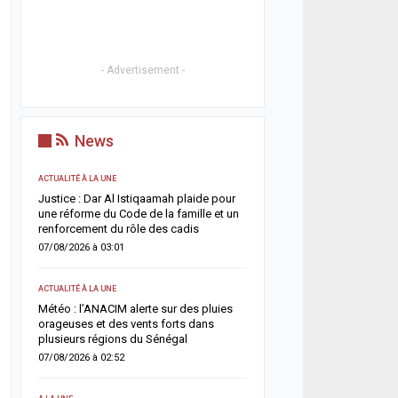
- Advertisement -
News
ACTUALITÉ À LA UNE
ACTUALITÉ À LA UNE
t
Justice : Dar Al Istiqaamah plaide pour
HLM Biscuiterie : un hom
une réforme du Code de la famille et un
l’abattage clandestin d’u
renforcement du rôle des cadis
police déjoue une tentat
07/08/2026 à 03:01
06/08/2026 à 17:57
ACTUALITÉ À LA UNE
SANTÉ
un
Météo : l’ANACIM alerte sur des pluies
Urgence sanitaire : les 
 un
orageuses et des vents forts dans
s’effondrent, le CNTS la
plusieurs régions du Sénégal
donneurs
07/08/2026 à 02:52
06/08/2026 à 07:15