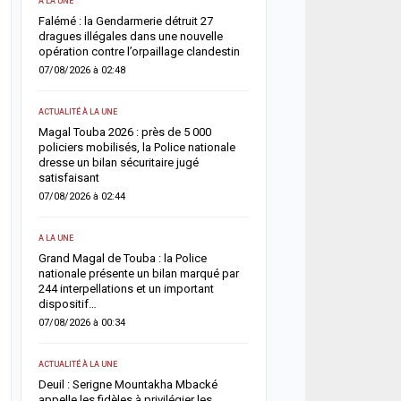
A LA UNE
ACTUALITÉ À LA UNE
une
Falémé : la Gendarmerie détruit 27
Décès de Sokhna Mame 
nt
dragues illégales dans une nouvelle
la famille du khalife géné
opération contre l’orpaillage clandestin
mourides frappée par un
07/08/2026 à 02:48
06/08/2026 à 07:07
ACTUALITÉ À LA UNE
ACTUALITÉ À LA UNE
Magal Touba 2026 : près de 5 000
Jaxaay : un homme défér
arr
policiers mobilisés, la Police nationale
tentative de vol à l’arme
dresse un bilan sécuritaire jugé
point multiservice
satisfaisant
06/08/2026 à 07:02
07/08/2026 à 02:44
ACTUALITÉ À LA UNE
A LA UNE
Territoriales 2027 : le FDR
Grand Magal de Touba : la Police
risque de report et récl
nationale présente un bilan marqué par
politique en urgence
244 interpellations et un important
05/08/2026 à 18:58
dispositif…
07/08/2026 à 00:34
ECONOMIE
La Banque mondiale réaf
ACTUALITÉ À LA UNE
e
confiance au Sénégal av
Deuil : Serigne Mountakha Mbacké
soutien budgétaire et fin
appelle les fidèles à privilégier les