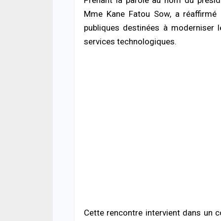
ACTUA
Décè
Mme Kane Fatou Sow, a réaffirmé la
la fa
publiques destinées à moderniser l
mour
06/08
services technologiques.
ACTUA
Jaxa
tenta
point
06/08
ACTUA
Terri
risq
poli
05/08
ECON
La B
conf
Cette rencontre intervient dans un 
souti