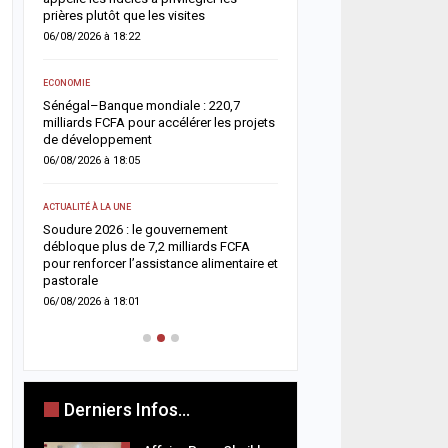
05/08/2026 à 18:45
prières plutôt que les visites
06/08/2026 à 18:22
ACTUALITÉ À LA UNE
e
Offense au chef de l’État 
ECONOMIE
chroniqueurs de Feeñal D
Sénégal–Banque mondiale : 220,7
condamnés à des peines
milliards FCFA pour accélérer les projets
ferme
de développement
05/08/2026 à 16:13
06/08/2026 à 18:05
ACTUALITÉ À LA UNE
ACTUALITÉ À LA UNE
Respect de la dignité des
ix
Soudure 2026 : le gouvernement
ministère de la Justice r
es
débloque plus de 7,2 milliards FCFA
méthodes de fouille
pour renforcer l’assistance alimentaire et
05/08/2026 à 13:23
pastorale
06/08/2026 à 18:01
Derniers Infos...