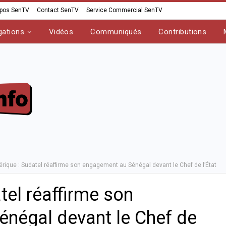
opos SenTV
Contact SenTV
Service Commercial SenTV
gations
Vidéos
Communiqués
Contributions
rique : Sudatel réaffirme son engagement au Sénégal devant le Chef de l’État
tel réaffirme son
négal devant le Chef de