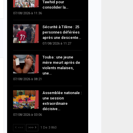
Tawhid pour
consolider la…
07/08/2026 à 11:36
Sécurité à Tilène : 25
personnes déférées
après une descente…
07/08/2026 à 11:27
Touba : une jeune
mère meurt après de
violents malaises,
une…
07/08/2026 à 08:21
Assemblée nationale :
une session
extraordinaire
décisive…
07/08/2026 à 03:06
<<<
>>>
1 De 3 860