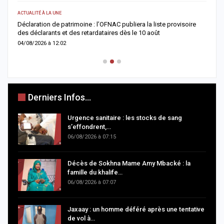
ACTUALITÉ À LA UNE
SOCIÉTÉ
Déclaration de patrimoine : l’OFNAC publiera la liste provisoire
Cérémon
des déclarants et des retardataires dès le 10 août
un mond
04/08/2026 à 12:02
03/08/2
Derniers Infos...
Urgence sanitaire : les stocks de sang
s’effondrent,…
06/08/2026 à 07:15
Décès de Sokhna Mame Amy Mbacké : la
famille du khalife…
06/08/2026 à 07:07
Jaxaay : un homme déféré après une tentative
de vol à…