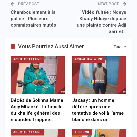
PREV POST
NEXT POST
Chamboulement à la
Vidéo fuitée : Ndeye
police : Plusieurs
Khady Ndiaye dépose
commissaires mutés
une plainte contre Adji
Sarr et…
Vous Pourriez Aussi Aimer
Tout
ACTUALITÉ À LA UNE
ACTUALITÉ À LA UNE
Décès de Sokhna Mame
Jaxaay : un homme
Amy Mbacké : la famille
déféré après une
du khalife général des
tentative de vol à l’arme
mourides frappée…
blanche dans un…
ACTUALITÉ À LA UNE
ECONOMIE