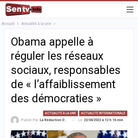
Accueil
Actualité à la une
Obama appelle à
réguler les réseaux
sociaux, responsables
de « l’affaiblissement
des démocraties »
ACTUALITÉ À LA UNE
ACTUALITÉ INTERNATIONALE
Le
22/04/2022 à 12 h 16 min
Publié Par
La Rédaction De La SenTV.info