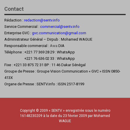
Contact
Rédaction :
redaction@sentv.info
Service Commercial :
commercial@sentv.
info
Enterprise GVC :
gvc.communication@gmail.com
Administrateur Général – Dirpub : Mohamed WAGUE
Responsable commercial :
Awa
DIA
Téléphone : +221 77 369 28 29 : WhatsApp
+221 76 636 02 33 : WhatsApp
Fixe : +221 33 875 72 31 BP : 11 46 Dakar Sénégal
Groupe de Presse : Groupe Vision Communication « GVC » ISSN 0850-
413X
Organe de Presse : SENTV.info : ISSN 2517-8199
Copyright © 2009 « SENTV » enregistrée sous le numéro
16148230209 à la date du 23 février 2009 par Mohamed
WAGUE