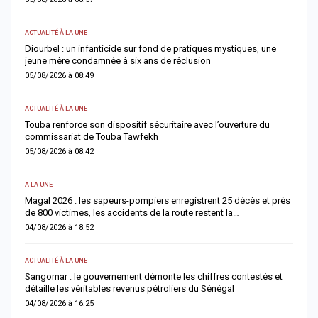
ACTUALITÉ À LA UNE
SOCIÉTÉ
Diourbel : un infanticide sur fond de pratiques mystiques, une
Rebeuss
jeune mère condamnée à six ans de réclusion
surpeup
05/08/2026 à 08:49
04/08/2
ACTUALITÉ À LA UNE
ACTUALIT
Touba renforce son dispositif sécuritaire avec l’ouverture du
Absent
commissariat de Touba Tawfekh
179 age
05/08/2026 à 08:42
04/08/2
A LA UNE
SOCIÉTÉ
Magal 2026 : les sapeurs-pompiers enregistrent 25 décès et près
Retour
de 800 victimes, les accidents de la route restent la…
et 685 
04/08/2026 à 18:52
03/08/2
ACTUALITÉ À LA UNE
ACTUALIT
Sangomar : le gouvernement démonte les chiffres contestés et
Magal 2
détaille les véritables revenus pétroliers du Sénégal
et réaf
04/08/2026 à 16:25
03/08/2