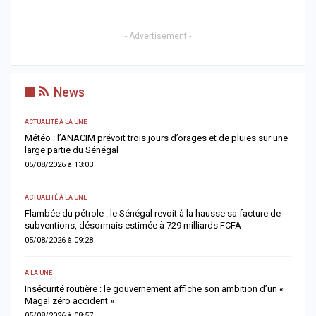
- Advertisement -
News
ACTUALITÉ À LA UNE
ACTUALIT
Météo : l’ANACIM prévoit trois jours d’orages et de pluies sur une
Cybercr
large partie du Sénégal
cybercr
05/08/2026 à 13:03
04/08/2
ACTUALITÉ À LA UNE
ACTUALIT
Flambée du pétrole : le Sénégal revoit à la hausse sa facture de
Jaxaay 
subventions, désormais estimée à 729 milliards FCFA
une en
05/08/2026 à 09:28
04/08/2
A LA UNE
ACTUALIT
Insécurité routière : le gouvernement affiche son ambition d’un «
Rufisqu
Magal zéro accident »
pour c
05/08/2026 à 08:57
04/08/2