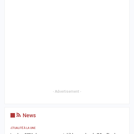
- Advertisement -
News
ACTUALITÉ À LA UNE
AC