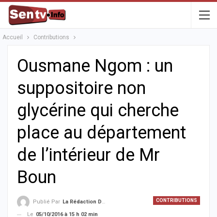
Accueil
Contributions
Ousmane Ngom : un
suppositoire non
glycérine qui cherche
place au département
de l’intérieur de Mr
Boun
CONTRIBUTIONS
Publié Par
La Rédaction De La SenTV.info
Le
05/10/2016 à 15 h 02 min