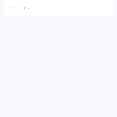
<<<
>>>