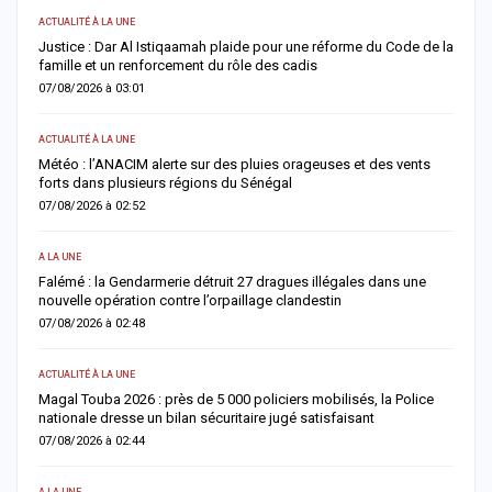
ACTUALITÉ À LA UNE
AC
Justice : Dar Al Istiqaamah plaide pour une réforme du Code de la
H
famille et un renforcement du rôle des cadis
d
07/08/2026 à 03:01
0
ACTUALITÉ À LA UNE
S
Météo : l’ANACIM alerte sur des pluies orageuses et des vents
U
forts dans plusieurs régions du Sénégal
l
07/08/2026 à 02:52
0
A LA UNE
AC
Falémé : la Gendarmerie détruit 27 dragues illégales dans une
D
nouvelle opération contre l’orpaillage clandestin
g
07/08/2026 à 02:48
0
ACTUALITÉ À LA UNE
AC
Magal Touba 2026 : près de 5 000 policiers mobilisés, la Police
J
nationale dresse un bilan sécuritaire jugé satisfaisant
b
07/08/2026 à 02:44
0
A LA UNE
AC