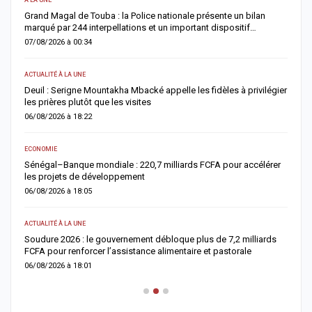
Grand Magal de Touba : la Police nationale présente un bilan
T
marqué par 244 interpellations et un important dispositif…
u
07/08/2026 à 00:34
0
ACTUALITÉ À LA UNE
E
Deuil : Serigne Mountakha Mbacké appelle les fidèles à privilégier
L
les prières plutôt que les visites
i
06/08/2026 à 18:22
0
ECONOMIE
AC
Sénégal–Banque mondiale : 220,7 milliards FCFA pour accélérer
O
les projets de développement
c
06/08/2026 à 18:05
0
ACTUALITÉ À LA UNE
AC
re
Soudure 2026 : le gouvernement débloque plus de 7,2 milliards
R
FCFA pour renforcer l’assistance alimentaire et pastorale
r
06/08/2026 à 18:01
0