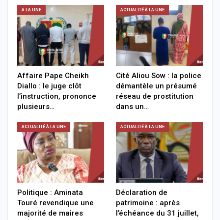
A LA UNE
ACTUALITÉ À LA UNE
Affaire Pape Cheikh
Cité Aliou Sow : la police
Diallo : le juge clôt
démantèle un présumé
l’instruction, prononce
réseau de prostitution
plusieurs…
dans un…
ACTUALITÉ À LA UNE
ACTUALITÉ À LA UNE
Politique : Aminata
Déclaration de
Touré revendique une
patrimoine : après
majorité de maires
l’échéance du 31 juillet,