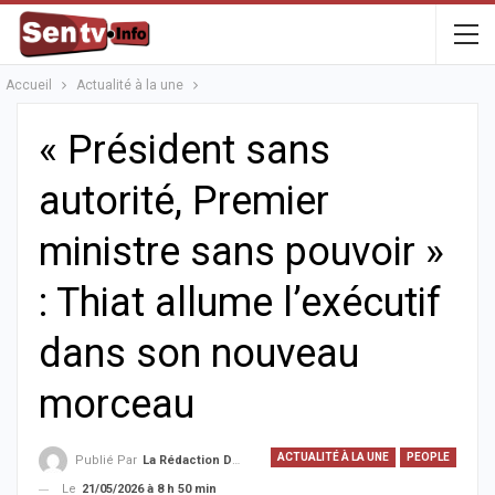
Accueil
Actualité à la une
« Président sans
autorité, Premier
ministre sans pouvoir »
: Thiat allume l’exécutif
dans son nouveau
morceau
ACTUALITÉ À LA UNE
PEOPLE
Publié Par
La Rédaction De La SenTV.info
Le
21/05/2026 à 8 h 50 min