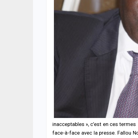
ACTUA
Rufi
inte
chan
drog
04/08
SOCIÉ
Rebe
nuit 
pour
04/08
ACTUA
Abse
Lami
justi
04/08
SOCIÉ
inacceptables », c’est en ces termes
Reto
face-à-face avec la presse. Fallou N
pomp
victi