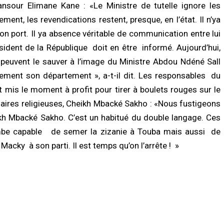
nsour Elimane Kane : «Le Ministre de tutelle ignore les
es
05/08/2026 à 16:13
ment, les revendications restent, presque, en l’état. Il n’ya
/2026 à 20:13
n port. Il ya absence véritable de communication entre lui
ACTUALITÉ À LA UNE
LITÉ À LA UNE
Respect de la dignité des détenus : le
sident de la République doit en être informé. Aujourd’hui,
l 2026 : Sokhna Aïda Diallo écarte
ministère de la Justice réforme les
peuvent le sauver à l’image du Ministre Abdou Ndéné Sall
 idée de remariage et réaffirme sa
méthodes de fouille
ité à Cheikh Béthio Thioune
05/08/2026 à 13:23
ment son département », a-t-il dit. Les responsables du
/2026 à 20:05
is le moment à profit pour tirer à boulets rouges sur le
SOCIÉTÉ
faires religieuses, Cheikh Mbacké Sakho : «Nous fustigeons
TÉ
Vacances au Sénégal : la recrudesce
onie Officielle : le Khalife général
des noyades en mer relance l’appel à 
eikh Mbacké Sakho. C’est un habitué du double langage. Ces
Mourides alerte sur « un monde qui
prudence
mbe capable de semer la zizanie à Touba mais aussi de
odétruit » et appelle à renforcer…
05/08/2026 à 13:11
/2026 à 15:57
acky à son parti. Il est temps qu’on l’arrête ! »