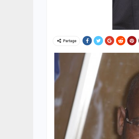
Partage
ACTUA
Cyber
impl
deux,
04/08
ACTUA
Jaxa
retr
enqu
04/08