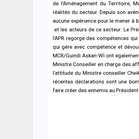
de l’Aménagement du Territoire, Ma
rout
réalités du secteur. Depuis son avène
03/08
aucune expérience pour le mener à bo
ACTUA
et les acteurs de ce secteur. Le Pré
Maga
l’APR regorge des compétences qui 
toute
fidél
qui gère avec compétence et dévoue
03/08
MCR/Guindi Askan-WI ont également m
Ministre Conseiller en charge des af
SOCIÉ
Cérém
l’attitude du Ministre conseiller Ch
des 
récentes déclarations sont une bo
s’aut
03/08
faire créer des ennemis au Président M