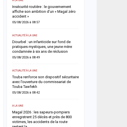
A LA UNE
ACTUALITÉ À LA UNE
Insécurité routière : le gouvernement
Rufisque-Est : sept pers
 un
affiche son ambition d’un « Magal zéro
interpellées dans une en
accident »
chantage, sextorsion et 
drogue
05/08/2026 à 08:57
04/08/2026 à 08:49
ACTUALITÉ À LA UNE
SOCIÉTÉ
n
Diourbel : un infanticide sur fond de
ue
pratiques mystiques, une jeune mère
Rebeuss : Me Moussa Sar
condamnée à six ans de réclusion
nuit les cellules les plus
pour évaluer les conditi
05/08/2026 à 08:49
04/08/2026 à 08:24
ACTUALITÉ À LA UNE
ACTUALITÉ À LA UNE
Touba renforce son dispositif sécuritaire
ant
avec l’ouverture du commissariat de
Absentéisme après le M
Touba Tawfekh
Lamine Dianté somme 17
justifier leur absence
05/08/2026 à 08:42
04/08/2026 à 08:12
A LA UNE
SOCIÉTÉ
Magal 2026 : les sapeurs-pompiers
enregistrent 25 décès et près de 800
Retour du Magal 2026 : l
victimes, les accidents de la route
pompiers recensent 22 d
restent la…
victimes, la vigilance ren