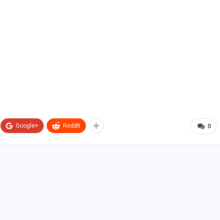
Google+
ReddIt
0