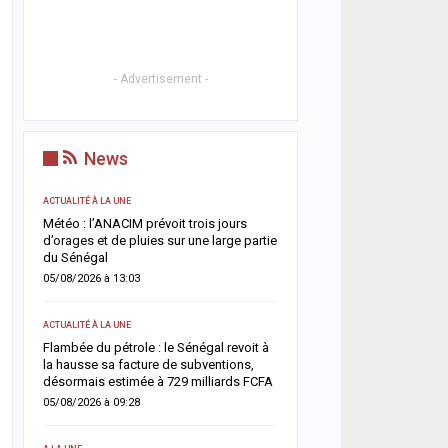
- Advertisement -
News
ACTUALITÉ À LA UNE
ACTUALITÉ À LA UNE
g
Météo : l’ANACIM prévoit trois jours
Cybercriminalité en Afrique
ux
d’orages et de pluies sur une large partie
impliquée dans plus d’un
du Sénégal
deux, alerte Interpol
05/08/2026 à 13:03
04/08/2026 à 11:57
ACTUALITÉ À LA UNE
ACTUALITÉ À LA UNE
 :
Flambée du pétrole : le Sénégal revoit à
Jaxaay : un enseignant d
la hausse sa facture de subventions,
retrouvé mort à son domi
il
désormais estimée à 729 milliards FCFA
enquête ouverte
05/08/2026 à 09:28
04/08/2026 à 08:58