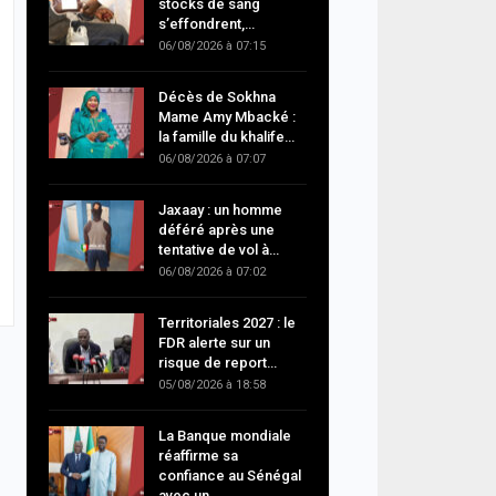
stocks de sang
s’effondrent,…
06/08/2026 à 07:15
Décès de Sokhna
Mame Amy Mbacké :
la famille du khalife…
06/08/2026 à 07:07
Jaxaay : un homme
déféré après une
tentative de vol à…
06/08/2026 à 07:02
Territoriales 2027 : le
FDR alerte sur un
risque de report…
05/08/2026 à 18:58
La Banque mondiale
réaffirme sa
confiance au Sénégal
avec un…