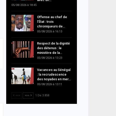
05/08/2026 à 18:45
Offense au chef de
l’État : trois
chroniqueurs de…
05/08/2026 à 16:13
Respect de la dignité
des détenus : le
ministère de la…
05/08/2026 à 13:23
Vacances au Sénégal
: la recrudescence
des noyades en mer…
05/08/2026 à 13:11
<<<
>>>
1 De 3 858