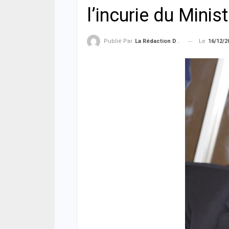
l’incurie du Mini
Le
16/12/2
Publié Par
La Rédaction De La SenTV.info