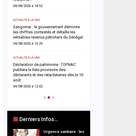
routes
04/08/2026 à 18:52
03/08/2026 à 20:13
ACTUALITÉ À LA UNE
ACTUALITÉ À LA UNE
Sangomar : le gouvernement démonte
les chiffres contestés et détaille les
Magal 2026 : Sokhna Aïda
véritables revenus pétroliers du Sénégal
toute idée de remariage e
fidélité à Cheikh Béthio 
04/08/2026 à 16:25
03/08/2026 à 20:05
ACTUALITÉ À LA UNE
SOCIÉTÉ
nce
Déclaration de patrimoine : l’OFNAC
la
publiera la liste provisoire des
Cérémonie Officielle : le 
déclarants et des retardataires dès le 10
des Mourides alerte sur 
août
s’autodétruit » et appelle
04/08/2026 à 12:02
03/08/2026 à 15:57
Derniers Infos...
Urgence sanitaire : les