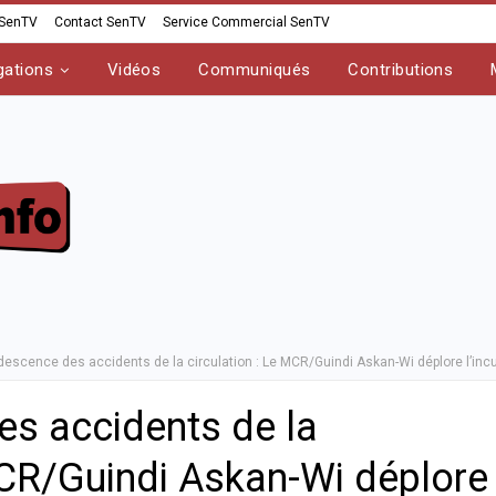
 SenTV
Contact SenTV
Service Commercial SenTV
gations
Vidéos
Communiqués
Contributions
escence des accidents de la circulation : Le MCR/Guindi Askan-Wi déplore l’inc
s accidents de la
MCR/Guindi Askan-Wi déplore