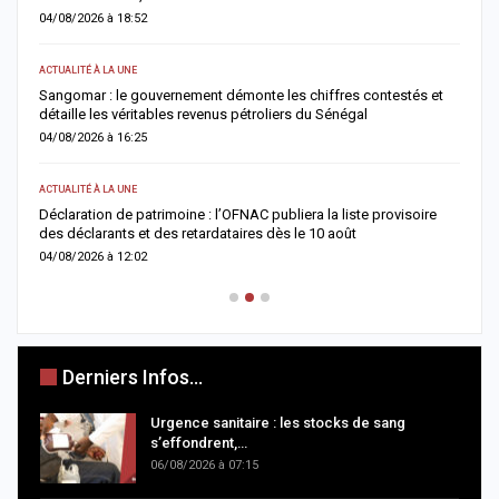
04/08/2026 à 18:52
0
ACTUALITÉ À LA UNE
AC
Sangomar : le gouvernement démonte les chiffres contestés et
M
détaille les véritables revenus pétroliers du Sénégal
e
04/08/2026 à 16:25
0
ACTUALITÉ À LA UNE
S
Déclaration de patrimoine : l’OFNAC publiera la liste provisoire
C
des déclarants et des retardataires dès le 10 août
u
04/08/2026 à 12:02
0
Derniers Infos...
Urgence sanitaire : les stocks de sang
s’effondrent,…
06/08/2026 à 07:15