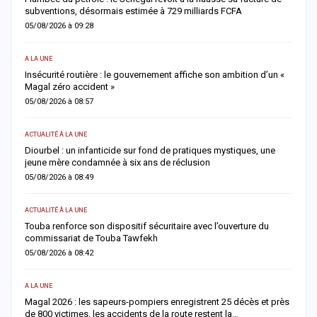
subventions, désormais estimée à 729 milliards FCFA
u
05/08/2026 à 09:28
0
A LA UNE
AC
Insécurité routière : le gouvernement affiche son ambition d’un «
R
Magal zéro accident »
p
05/08/2026 à 08:57
0
ACTUALITÉ À LA UNE
S
me
Diourbel : un infanticide sur fond de pratiques mystiques, une
R
jeune mère condamnée à six ans de réclusion
s
05/08/2026 à 08:49
0
ACTUALITÉ À LA UNE
AC
Touba renforce son dispositif sécuritaire avec l’ouverture du
A
commissariat de Touba Tawfekh
1
05/08/2026 à 08:42
0
A LA UNE
S
Magal 2026 : les sapeurs-pompiers enregistrent 25 décès et près
R
de 800 victimes, les accidents de la route restent la…
e