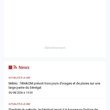
- Advertisement -
News
ACTUALITÉ À LA UNE
AC
Météo : l’ANACIM prévoit trois jours d’orages et de pluies sur une
C
large partie du Sénégal
c
05/08/2026 à 13:03
0
ACTUALITÉ À LA UNE
AC
Flambée du pétrole : le Sénégal revoit à la hausse sa facture de
J