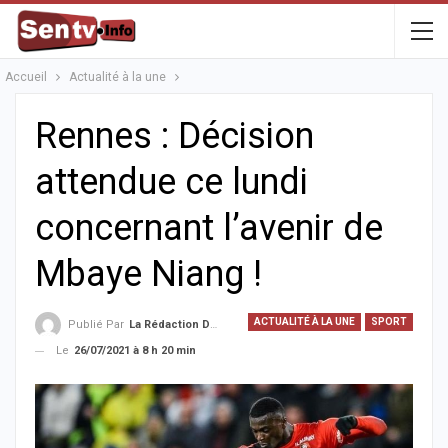
Accueil
Actualité à la une
Rennes : Décision
attendue ce lundi
concernant l’avenir de
Mbaye Niang !
ACTUALITÉ À LA UNE
SPORT
Publié Par
La Rédaction De La SenTV.info
Le
26/07/2021 à 8 h 20 min