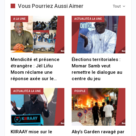
Vous Pourriez Aussi Aimer
Tout
A LA UNE
ACTUALITÉ À LA UNE
Mendicité et présence
Élections territoriales :
étrangère : Jël Liñu
Momar Samb veut
Moom réclame une
remettre le dialogue au
réponse axée sur le…
centre du jeu
ACTUALITÉ À LA UNE
PEOPLE
KIIRAAY mise sur le
Aby’s Garden ravagé par