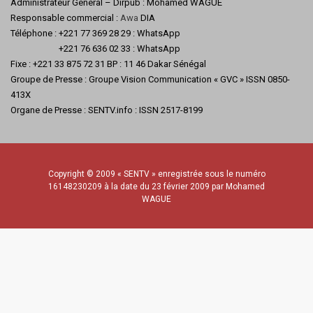
Administrateur Général – Dirpub : Mohamed WAGUE
Responsable commercial :
Awa
DIA
Téléphone : +221 77 369 28 29 : WhatsApp
+221 76 636 02 33 : WhatsApp
Fixe : +221 33 875 72 31 BP : 11 46 Dakar Sénégal
Groupe de Presse : Groupe Vision Communication « GVC » ISSN 0850-
413X
Organe de Presse : SENTV.info : ISSN 2517-8199
Copyright © 2009 « SENTV » enregistrée sous le numéro
16148230209 à la date du 23 février 2009 par Mohamed
WAGUE