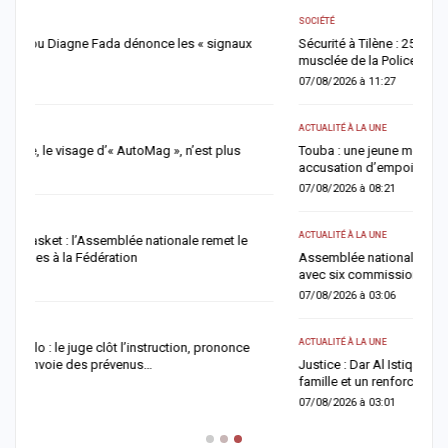
AC
SOCIÉTÉ
À
Sécurité à Tilène : 25 personnes déférées après une descente
f
musclée de la Police
0
07/08/2026 à 11:27
AC
ACTUALITÉ À LA UNE
R
Touba : une jeune mère meurt après de violents malaises, une
a
accusation d’empoisonnement au cœur de l’enquête
0
07/08/2026 à 08:21
AC
ACTUALITÉ À LA UNE
L
Assemblée nationale : une session extraordinaire décisive s’ouvre
0
avec six commissions d’enquête parlementaires
07/08/2026 à 03:06
S
K
ACTUALITÉ À LA UNE
s
Justice : Dar Al Istiqaamah plaide pour une réforme du Code de la
0
famille et un renforcement du rôle des cadis
07/08/2026 à 03:01