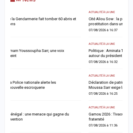
ACTUALITÉ À LA UNE
A 
Cité Aliou Sow : la police démantèle un présumé réseau de
M
prostitution dans un appartement
r
07/08/2026 à 16:37
0
ACTUALITÉ À LA UNE
AC
Politique : Aminata Touré revendique une majorité de maires
É
autour du président Diomaye Faye
c
07/08/2026 à 16:32
0
ACTUALITÉ À LA UNE
AC
Déclaration de patrimoine : après l’échéance du 31 juillet, Me
K
Moussa Sarr exige la mise en conformité des retardataires
0
07/08/2026 à 16:25
P
ACTUALITÉ À LA UNE
A
Gamou 2026 : Tivaouane mise sur le Tawhid pour consolider la
d
fraternité
0
07/08/2026 à 11:36