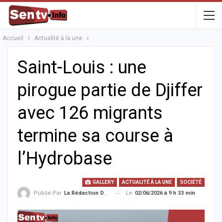
Accueil
Actualité à la une
Saint-Louis : une
pirogue partie de Djiffer
avec 126 migrants
termine sa course à
l’Hydrobase
GALLERY
ACTUALITÉ À LA UNE
SOCIÉTÉ
Le
02/06/2026 à 9 h 33 min
Publié Par
La Rédaction De La SenTV.info