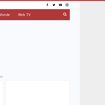
Monde
Web TV
ves