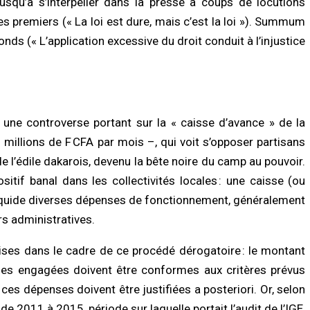
squ’à s’interpeller dans la presse à coups de locutions
 les premiers (« La loi est dure, mais c’est la loi »). Summum
onds (« L’application excessive du droit conduit à l’injustice
t une controverse portant sur la « caisse d’avance » de la
millions de F CFA par mois –, qui voit s’opposer partisans
e l’édile dakarois, devenu la bête noire du camp au pouvoir.
itif banal dans les collectivités locales : une caisse (ou
 liquide diverses dépenses de fonctionnement, généralement
rs administratives.
ises dans le cadre de ce procédé dérogatoire : le montant
ses engagées doivent être conformes aux critères prévus
 ces dépenses doivent être justifiées a posteriori. Or, selon
e 2011 à 2015, période sur laquelle portait l’audit de l’IGE,