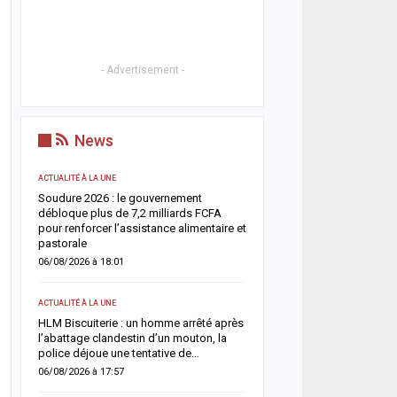
- Advertisement -
News
ACTUALITÉ À LA UNE
ACTUALITÉ À LA UNE
Soudure 2026 : le gouvernement
Respect de la dignité des
ix
débloque plus de 7,2 milliards FCFA
ministère de la Justice r
es
pour renforcer l’assistance alimentaire et
méthodes de fouille
pastorale
05/08/2026 à 13:23
06/08/2026 à 18:01
SOCIÉTÉ
ACTUALITÉ À LA UNE
r
Vacances au Sénégal : l
un
HLM Biscuiterie : un homme arrêté après
des noyades en mer relan
l’abattage clandestin d’un mouton, la
prudence
police déjoue une tentative de…
05/08/2026 à 13:11
06/08/2026 à 17:57