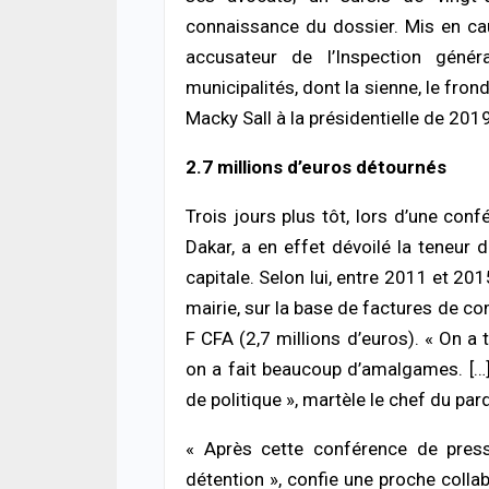
ACTUA
connaissance du dossier. Mis en cau
Météo
d’ora
accusateur de l’Inspection génér
du S
municipalités, dont la sienne, le fro
05/08
Macky Sall à la présidentielle de 2019
ACTUA
Flamb
2.7 millions d’euros détournés
la h
déso
Trois jours plus tôt, lors d’une con
05/08
Dakar, a en effet dévoilé la teneur
A LA 
capitale. Selon lui, entre 2011 et 20
Inséc
mairie, sur la base de factures de co
affi
acci
F CFA (2,7 millions d’euros). « On a 
05/08
on a fait beaucoup d’amalgames. […] 
de politique », martèle le chef du par
ACTUA
Diour
« Après cette conférence de presse
prat
cond
détention », confie une proche collab