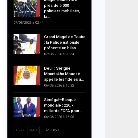
près de 5 000
policiers mobilisés,
la…
07/08/2026 à 02:44
Grand Magal de Touba
: la Police nationale
présente un bilan…
07/08/2026 à 00:34
Deuil : Serigne
Mountakha Mbacké
appelle les fidèles à…
06/08/2026 à 18:22
Sénégal–Banque
mondiale : 220,7
milliards FCFA pour…
06/08/2026 à 18:05
<<<
>>>
1 De 3 859