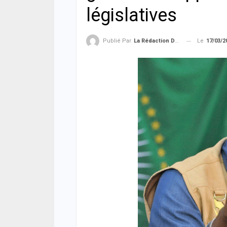
législatives
Le
17/03/2
Publié Par
La Rédaction De La SenTV.info