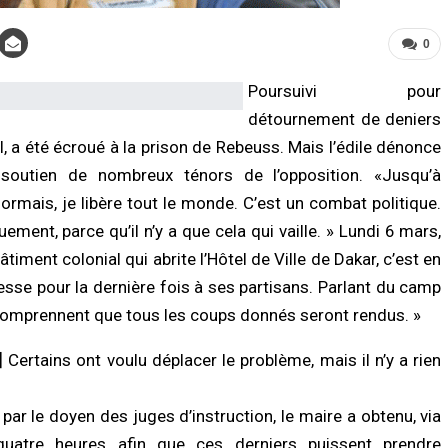
0
Poursuivi pour
détournement de deniers
ll, a été écroué à la prison de Rebeuss. Mais l’édile dénonce
e soutien de nombreux ténors de l’opposition.
«Jusqu’à
sormais, je libère tout le monde. C’est un combat politique.
LITÉ À LA UNE
ACTUALITÉ À LA UNE
ct de la dignité des détenus : le
Assemblée nationale : une session
ement, parce qu’il n’y a que cela qui vaille. » Lundi 6 mars,
tère de la Justice réforme les
extraordinaire décisive s’ouvre avec s
timent colonial qui abrite l’Hôtel de Ville de Dakar, c’est en
odes de fouille
commissions d’enquête parlementair
/2026 à 13:23
07/08/2026 à 03:06
esse pour la dernière fois à ses partisans. Parlant du camp
u’ils comprennent que tous les coups donnés seront rendus. »
TÉ
ACTUALITÉ À LA UNE
nces au Sénégal : la recrudescence
Justice : Dar Al Istiqaamah plaide pou
Certains ont voulu déplacer le problème, mais il n’y a rien
noyades en mer relance l’appel à la
une réforme du Code de la famille et 
ence
renforcement du rôle des cadis
/2026 à 13:11
07/08/2026 à 03:01
r le doyen des juges d’instruction, le maire a obtenu, via
quatre heures afin que ces derniers puissent prendre