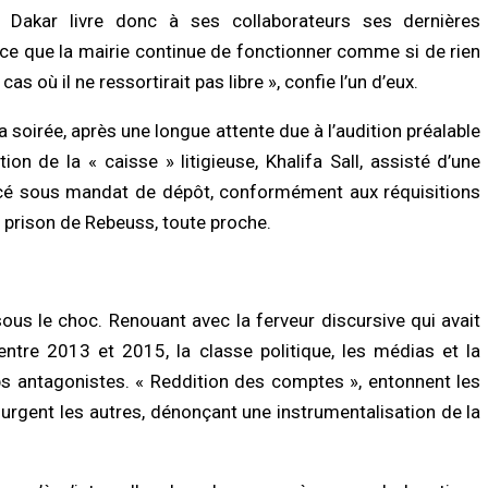
/2026 à 08:49
dispositif…
 Dakar livre donc à ses collaborateurs ses dernières
07/08/2026 à 00:34
e que la mairie continue de fonctionner comme si de rien
LITÉ À LA UNE
a renforce son dispositif sécuritaire
cas où il ne ressortirait pas libre », confie l’un d’eux.
ACTUALITÉ À LA UNE
 l’ouverture du commissariat de
a Tawfekh
Deuil : Serigne Mountakha Mbacké
soirée, après une longue attente due à l’audition préalable
appelle les fidèles à privilégier les
/2026 à 08:42
prières plutôt que les visites
ion de la « caisse » litigieuse, Khalifa Sall, assisté d’une
06/08/2026 à 18:22
lacé sous mandat de dépôt, conformément aux réquisitions
UNE
l 2026 : les sapeurs-pompiers
la prison de Rebeuss, toute proche.
ECONOMIE
gistrent 25 décès et près de 800
mes, les accidents de la route
Sénégal–Banque mondiale : 220,7
nt la…
milliards FCFA pour accélérer les proj
de développement
/2026 à 18:52
06/08/2026 à 18:05
sous le choc. Renouant avec la ferveur discursive qui avait
ntre 2013 et 2015, la classe politique, les médias et la
s antagonistes. « Reddition des comptes », entonnent les
urgent les autres, dénonçant une instrumentalisation de la