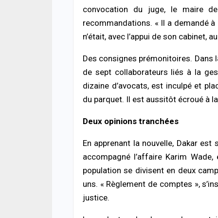
05/08
convocation du juge, le maire de
recommandations. « Il a demandé à c
ACTUA
Toub
n’était, avec l’appui de son cabinet, au 
avec
Toub
Des consignes prémonitoires. Dans la 
05/08
de sept collaborateurs liés à la gest
dizaine d’avocats, est inculpé et p
A LA 
Maga
du parquet. Il est aussitôt écroué à 
enre
victi
reste
Deux opinions tranchées
04/08
En apprenant la nouvelle, Dakar est 
accompagné l’affaire Karim Wade, e
population se divisent en deux camp
uns. « Règlement de comptes », s’ins
justice.