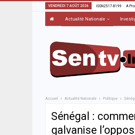
VENDREDI 7 AOÛT 2026
ISSN2517-8199
A Pr
Actualité Nationale
Investi
Accueil
Actualité Nationale
Politique
Sénéga
Sénégal : comment
galvanise l’oppos