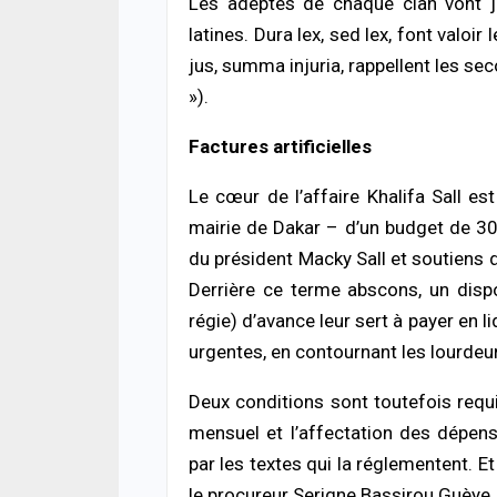
Les adeptes de chaque clan vont ju
latines. Dura lex, sed lex, font valoir
jus, summa injuria, rappellent les sec
»).
Factures artificielles
Le cœur de l’affaire Khalifa Sall es
mairie de Dakar – d’un budget de 30 
du président Macky Sall et soutiens d
Derrière ce terme abscons, un dispos
régie) d’avance leur sert à payer en
urgentes, en contournant les lourdeu
Deux conditions sont toutefois requ
mensuel et l’affectation des dépen
par les textes qui la réglementent. Et
le procureur Serigne Bassirou Guèye, d