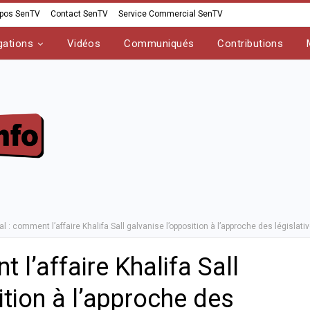
opos SenTV
Contact SenTV
Service Commercial SenTV
gations
Vidéos
Communiqués
Contributions
l : comment l’affaire Khalifa Sall galvanise l’opposition à l’approche des législati
 l’affaire Khalifa Sall
ition à l’approche des