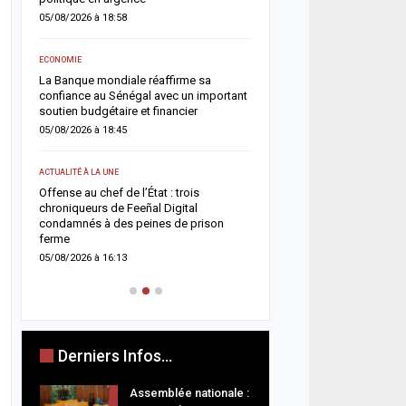
05/08/2026 à 08:49
05/08/2026 à 18:58
ACTUALITÉ À LA UNE
ECONOMIE
Touba renforce son dispos
La Banque mondiale réaffirme sa
avec l’ouverture du comm
confiance au Sénégal avec un important
Touba Tawfekh
soutien budgétaire et financier
05/08/2026 à 08:42
05/08/2026 à 18:45
A LA UNE
ACTUALITÉ À LA UNE
Magal 2026 : les sapeur
Offense au chef de l’État : trois
enregistrent 25 décès et
chroniqueurs de Feeñal Digital
victimes, les accidents d
ets
condamnés à des peines de prison
restent la…
ferme
04/08/2026 à 18:52
05/08/2026 à 16:13
Derniers Infos...
Assemblée nationale :