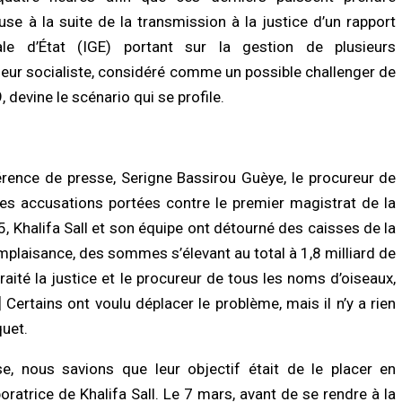
LITÉ À LA UNE
ACTUALITÉ À LA UNE
se à la suite de la transmission à la justice d’un rapport
 : l’ANACIM prévoit trois jours
Météo : l’ANACIM alerte sur des pluie
ges et de pluies sur une large partie
orageuses et des vents forts dans
ale d’État (IGE) portant sur la gestion de plusieurs
énégal
plusieurs régions du Sénégal
ndeur socialiste, considéré comme un possible challenger de
/2026 à 13:03
07/08/2026 à 02:52
, devine le scénario qui se profile.
LITÉ À LA UNE
A LA UNE
ée du pétrole : le Sénégal revoit à
Falémé : la Gendarmerie détruit 27
ausse sa facture de subventions,
dragues illégales dans une nouvelle
rmais estimée à 729 milliards FCFA
opération contre l’orpaillage clandest
férence de presse, Serigne Bassirou Guèye, le procureur de
/2026 à 09:28
07/08/2026 à 02:48
 des accusations portées contre le premier magistrat de la
UNE
ACTUALITÉ À LA UNE
15, Khalifa Sall et son équipe ont détourné des caisses de la
urité routière : le gouvernement
Magal Touba 2026 : près de 5 000
mplaisance, des sommes s’élevant au total à 1,8 milliard de
che son ambition d’un « Magal zéro
policiers mobilisés, la Police national
dent »
dresse un bilan sécuritaire jugé
traité la justice et le procureur de tous les noms d’oiseaux,
satisfaisant
/2026 à 08:57
Certains ont voulu déplacer le problème, mais il n’y a rien
07/08/2026 à 02:44
quet.
LITÉ À LA UNE
A LA UNE
bel : un infanticide sur fond de
, nous savions que leur objectif était de le placer en
iques mystiques, une jeune mère
Grand Magal de Touba : la Police
amnée à six ans de réclusion
nationale présente un bilan marqué p
oratrice de Khalifa Sall. Le 7 mars, avant de se rendre à la
244 interpellations et un important