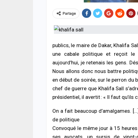
Partage
publics, le maire de Dakar, Khalifa Sa
une cabale politique et reçoit l
aujourd’hui, je retenais les gens. Dé
ACTUA
Respe
Nous allons donc nous battre politiqu
minis
en début de soirée, sur le perron du bâ
méth
05/08
chef de guerre que Khalifa Sall s’adr
présidentiel, il avertit : « Il faut q
SOCIÉ
Vaca
On a fait beaucoup d’amalgames. […] 
des 
prud
de politique
05/08
Convoqué le même jour à 15 heures pa
ses avocats, un sursis de vingt-