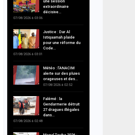
une session
extraordinaire
décisive…
07/08/2026 à 03:06
Justice : Dar Al
Istiqaamah plaide
pour une réforme du
Code…
07/08/2026 à 03:01
Météo : l’ANACIM
alerte sur des pluies
orageuses et des…
07/08/2026 à 02:52
Falémé : la
Gendarmerie détruit
27 dragues illégales
dans…
07/08/2026 à 02:48
Magal Touba 2026 :