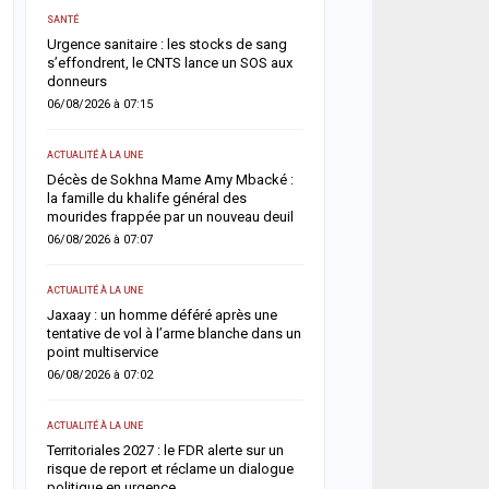
ACTUALITÉ À LA UNE
SANTÉ
s
Météo : l’ANACIM prévoit 
Urgence sanitaire : les stocks de sang
d’orages et de pluies sur
s’effondrent, le CNTS lance un SOS aux
du Sénégal
donneurs
05/08/2026 à 13:03
06/08/2026 à 07:15
ACTUALITÉ À LA UNE
ACTUALITÉ À LA UNE
Flambée du pétrole : le S
Décès de Sokhna Mame Amy Mbacké :
la hausse sa facture de 
in
la famille du khalife général des
désormais estimée à 729
mourides frappée par un nouveau deuil
05/08/2026 à 09:28
06/08/2026 à 07:07
A LA UNE
ACTUALITÉ À LA UNE
Insécurité routière : le 
e
Jaxaay : un homme déféré après une
affiche son ambition d’u
tentative de vol à l’arme blanche dans un
accident »
point multiservice
05/08/2026 à 08:57
06/08/2026 à 07:02
ACTUALITÉ À LA UNE
ACTUALITÉ À LA UNE
Diourbel : un infanticide
Territoriales 2027 : le FDR alerte sur un
pratiques mystiques, un
ar
risque de report et réclame un dialogue
condamnée à six ans de 
politique en urgence